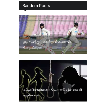
Random Posts
நியூசிலாந்து - பாகிஸ்தான் அணிகள்
மோதுகின்றன.
கல்லூரி மாணவனை கொலை செய்த காதலி
தற்கொலை