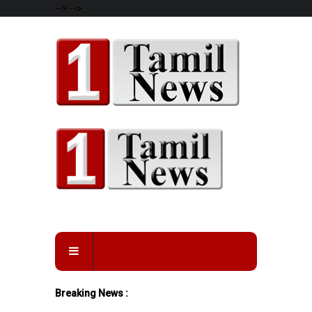
-->
-->
Breaking News :