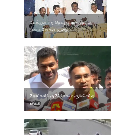
போக்குவரத்து தொழிலாளர்களுடான
நாளை பேச்சுவார்த்தை
2 நாட்களில் ரூ.24 கோடி வசூல் செய்த
லியோ