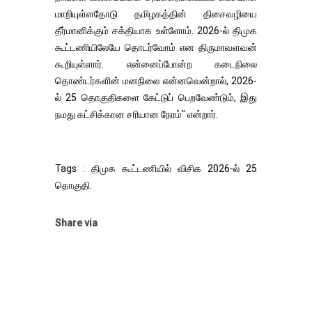
மாறியுள்ளதோடு தமிழகத்தின் திசைவழியை
தீர்மானிக்கும் சக்தியாக உள்ளோம். 2026-ல் திமுக
கூட்​ட​ணி​யிலேயே தொடர்​வோம் என திரு​மாவளவன்
கூறி​யுள்​ளார். என்னைப்​போன்ற கடைநிலை
தொண்டர்களின் மனநிலை என்னவென்றால், 2026-
ல் 25 தொகுதிகளை கேட்டுப் பெறவேண்டும், இது
நமது கட்சிக்கான சரியான நேரம்" என்றார்.
Tags : திமுக கூட்டணியில் விசிக 2026-ல் 25
தொகு​தி.
Share via