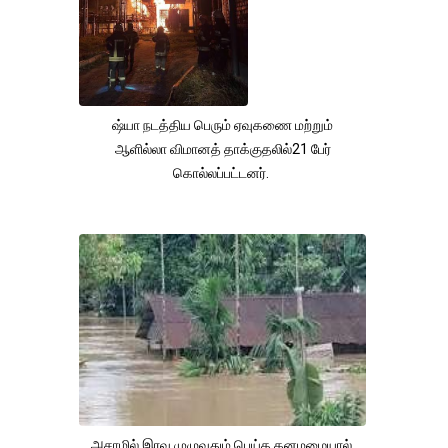
ஷ்யா நடத்திய பெரும் ஏவுகணை மற்றும்
ஆளில்லா விமானத் தாக்குதலில்21 பேர்
கொல்லப்பட்டனர்.
அசாமில் இரவு முழுவதும் பெய்த கனமழையால்,