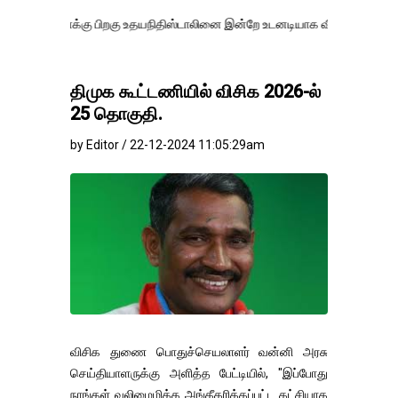
க்கு பிறகு உதயநிதிஸ்டாலினை இன்றே உடனடியாக விடுவிக்கப்பட வேண்.
எத
திமுக கூட்டணியில் விசிக 2026-ல்
25 தொகு​தி.
by Editor / 22-12-2024 11:05:29am
விசிக துணை பொதுச்செயலாளர் வன்னி அரசு
செய்தியாளருக்கு அளித்த பேட்டியில், "இப்போது
நாங்கள் வலிமைமிக்க அங்கீகரிக்​கப்​பட்ட கட்சி​யாக