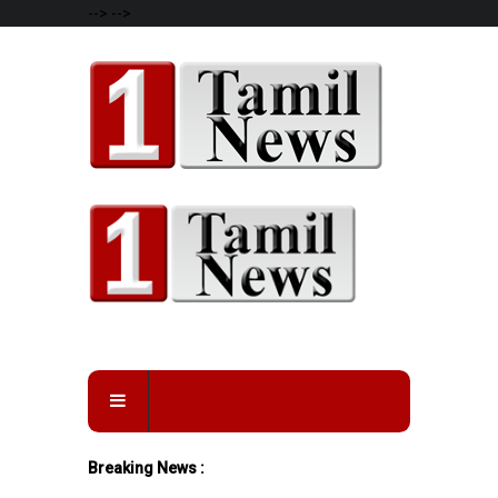
-->
-->
Breaking News :