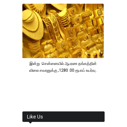
இன்று சென்னையில் ஆபரண தங்கத்தின்
விலை சவரனுக்கு ,1280 .00 ரூபாய் உயர்வு .
Like Us