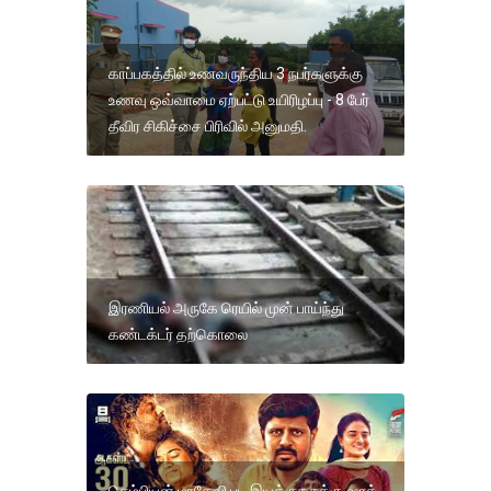
காப்பகத்தில் உணவருந்திய 3 நபர்களுக்கு
உணவு ஒவ்வாமை ஏற்பட்டு உயிரிழப்பு - 8 பேர்
தீவிர சிகிச்சை பிரிவில் அனுமதி.
இரணியல் அருகே ரெயில் முன் பாய்ந்து
கண்டக்டர் தற்கொலை