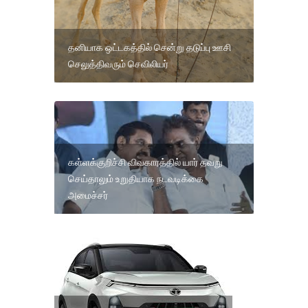
தனியாக ஒட்டகத்தில் சென்று தடுப்பு ஊசி
செலுத்திவரும் செவிலியர்
கள்ளக்குறிச்சி விவகாரத்தில் யார் தவறு
செய்தாலும் உறுதியாக நடவடிக்கை
அமைச்சர்