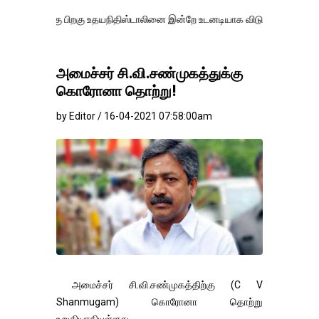
 பிறகு உதயநிதிஸ்டாலினை இன்றே உடனடியாக விடுவிக்கப்பட வேண்.
எதிர்க
அமைச்சர் சி.வி.சண்முகத்துக்கு
கொரோனா தொற்று!
by Editor / 16-04-2021 07:58:00am
அமைச்சர் சி.வி.சண்முகத்திற்கு (C V
Shanmugam) கொரோனா தொற்று