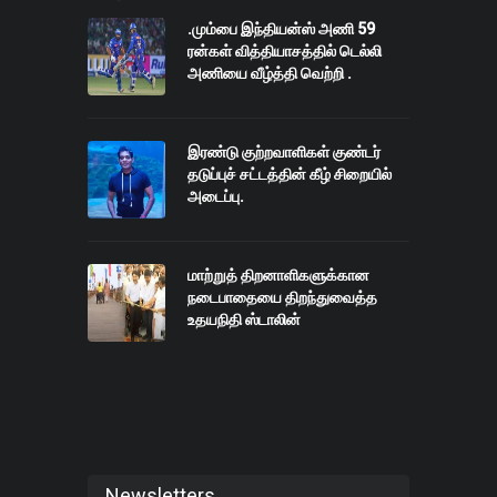
.மும்பை இந்தியன்ஸ் அணி 59
ரன்கள் வித்தியாசத்தில் டெல்லி
அணியை வீழ்த்தி வெற்றி .
இரண்டு குற்றவாளிகள் குண்டர்
தடுப்புச் சட்டத்தின் கீழ் சிறையில்
அடைப்பு.
மாற்றுத் திறனாளிகளுக்கான
நடைபாதையை திறந்துவைத்த
உதயநிதி ஸ்டாலின்
Newsletters