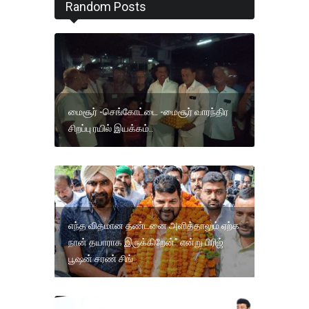
Random Posts
மைசூர் -செங்கோட்டை -மைசூர் வாரந்திர
சிறப்பு ரயில் இயக்கம்..
எந்த விதமான தண்டனை அளித்தாலும் ஏற்க
நான் தயாராக இருக்கிறேன்” என்று பிரிஜ்
பூஷன் சரண் சிங்