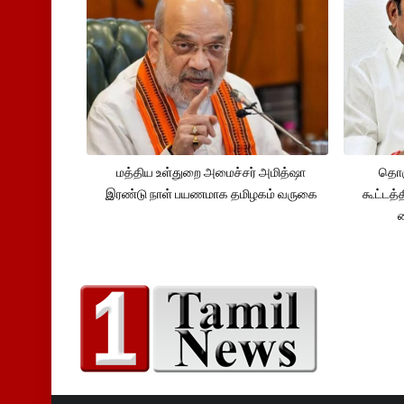
மத்திய உள்துறை அமைச்சர் அமித்ஷா
தொக
இரண்டு நாள் பயணமாக தமிழகம் வருகை
கூட்டத்