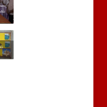
ண்ணா -
ில்
ும்