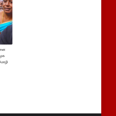
சனை
ிமுக
மொழி