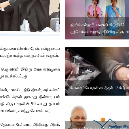
நர்சிங் கல்லூரி மாணவி விடுதியில்
தற்கொலை வழக்கு சிபிசிஐடிக்கு மாற
க்குகளை விசாரித்தேன். என்னுடைய
்பஞ்சாயத்து என்றும் சிலர் கூறுவர்.
 பெறுகிறார். இன்று அரசு விடுமுறை
ழா நடத்தப்பட்டது.
போதைப் பொருள் கடத்தல் ...3 பேர் 
திகள், மாவட்ட நீதிபதிகள், அட்வகேட்
க்கீல் அசன் முகமது ஜின்னா, பார்
திபதி கிருபாகரனின் 90 வயது தாயார்
 ஏராளமானோர் கலந்து கொண்டனர்.
் ஜெனரல் பேசினார். அப்போது அவர்,