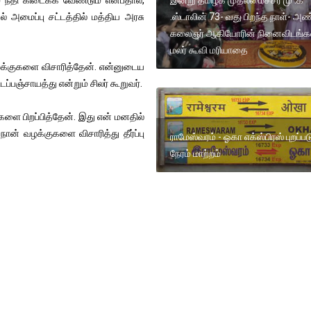
ல் அமைப்பு சட்டத்தில் மத்திய அரசு
.ஸ்டாலின் 73- வது பிறந்த நாள்- அ
கலைஞர் ஆகியோரின் நினைவிடங்கள
மலர் கூவி மரியாதை
க்குகளை விசாரித்தேன். என்னுடைய
்பஞ்சாயத்து என்றும் சிலர் கூறுவர்.
களை பிறப்பித்தேன். இது என் மனதில்
ன் வழக்குகளை விசாரித்து தீர்ப்பு
ராமேஸ்வரம் - ஓகா எக்ஸ்பிரஸ் புறப்பட
நேரம் மாற்றம்