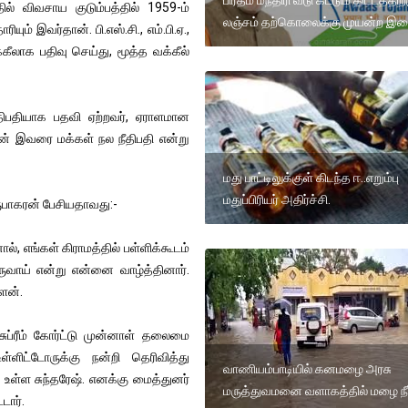
பிரதம மந்திரி வீடு கட்டும் திட்டத்திற்
ல் விவசாய குடும்பத்தில் 1959-ம்
லஞ்சம் தற்கொலைக்கு முயன்ற இள
யும் இவர்தான். பி.எஸ்.சி., எம்.பி.ஏ.,
கீலாக பதிவு செய்து, மூத்த வக்கீல்
திபதியாக பதவி ஏற்றவர், ஏராளமான
தான் இவரை மக்கள் நல நீதிபதி என்று
மது பாட்டிலுக்குள் கிடந்த ஈ..எறும்பு
மதுப்பிரியர் அதிர்ச்சி.
ருபாகரன் பேசியதாவது:-
், எங்கள் கிராமத்தில் பள்ளிக்கூடம்
ுவாய் என்று என்னை வாழ்த்தினார்.
ேன்.
ுப்ரீம் கோர்ட்டு முன்னாள் தலைமை
ள்ளிட்டோருக்கு நன்றி தெரிவித்து
வாணியம்பாடியில் கனமழை அரசு
க உள்ள சுந்தரேஷ். எனக்கு மைத்துனர்
மருத்துவமனை வளாகத்தில் மழை நீர
டார்.