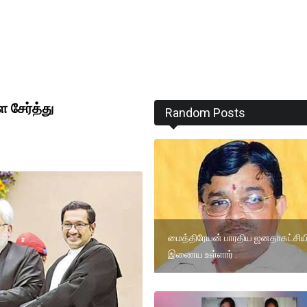
 சேர்த்து
Random Posts
மைத்திரேயன் பாரதிய ஜனதாகட்சியி
இணைய உள்ளார் .