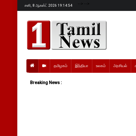
-->
-->
சனி,
8 ஆகஸ்ட் 2026 19:14:56
தமிழகம்
இந்தியா
உலகம்
அரசியல்
Breaking News :