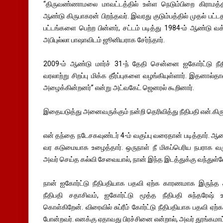
‘‘திருவண்ணாமலை மாவட்டத்தில் உள்ள நெடும்பிறை கிராமத்தி
ஆண்டு கிருபாகரன் பிறந்தவர். இவரது குடும்பத்தில் முதல் பட்டதாரி
பட்டங்களை பெற்ற பின்னர், சட்டம் படித்து 1984-ம் ஆண்டு வக்
அபிபுல்லா பாஷாவிடம் ஜூனியராக சேர்ந்தார்.
2009-ம் ஆண்டு மார்ச் 31-ந் தேதி சென்னை ஐகோர்ட்டு நீ
வரலாற்று சிறப்பு மிக்க தீர்ப்புகளை வழங்கியுள்ளார். இதனால்
அழைக்கின்றனர்’’ என்று அட்வகேட் ஜெனரல் கூறினார்.
இதையடுத்து அனைவருக்கும் நன்றி தெரிவித்து நீதிபதி என்.கி
என் தந்தை நடேசகவுண்டர் 4-ம் வகுப்பு வரைதான் படித்தார். ஆனால
வர கடுமையாக உழைத்தார். ஒருநாள் நீ மிகப்பெரிய நபராக வர
அவர் செய்த கல்வி சேவையால், நான் இந்த இடத்துக்கு வந்துள்ள
நான் ஐகோர்ட்டு நீதிபதியாக பதவி ஏற்க காரணமாக இருந்த ச
நீதிபதி சதாசிவம், ஐகோர்ட்டு மூத்த நீதிபதி சுந்தரேஷ் உ
கொள்கிறேன். விரைவில் சுப்ரீம் கோர்ட்டு நீதிபதியாக பதவி ஏற்
போன்றவர். எனக்கு ஏதாவது பிரச்சினை என்றால், அவர் தூங்கமாட்