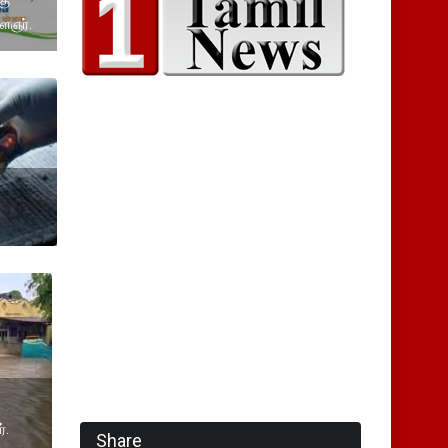
கு
ைஞர்.
்.
Share