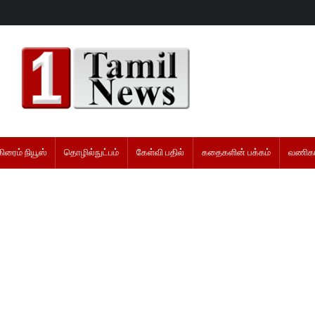
கிரைம் நியூஸ்
தொழில்நுட்பம்
கேள்வி பதில்
கதைகளின் பக்கம்
வணிகம