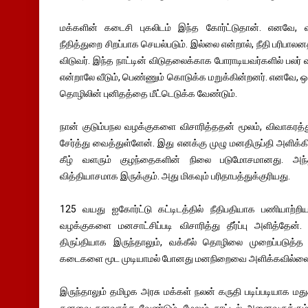
மக்களின் கடைசி புகலிடம் இந்த கோர்ட்டுதான். எனவே, வக
நீதித்துறை சிறப்பாக செயல்படும். இல்லை என்றால், நீதி பரிபாலன
விடுவர். இந்த நாட்டின் விடுதலைக்காக போராடியவர்களில் பலர் 
என்றாலே வீடும், பெண்ணும் கொடுக்க மறுக்கின்றனர். எனவே, ஒ
தொழிலின் புனிதத்தை மீட்டெடுக்க வேண்டும்.
நான் குடும்பநல வழக்குகளை விசாரித்ததன் மூலம், விவாகரத்
சேர்த்து வைத்துள்ளேன். இது எனக்கு முழு மனதிருப்தி அளிக்கிற
கீழ் வளரும் குழந்தைகளின் நிலை படுமோசமானது. அந
வித்தியாசமாக இருக்கும். அது மிகவும் பரிதாபத்துக்குரியது.
125 வயது ஐகோர்ட்டு கட்டிடத்தில் நீதிபதியாக பணியாற்ற
வழக்குகளை மனசாட்சிப்படி விசாரித்து தீர்ப்பு அளித்தேன
திருப்தியாக இருந்தாலும், வக்கீல் தொழிலை முறைப்படுத்த 
கடைகளை மூட முடியாமல் போனது மனநிறைவை அளிக்கவில்லை
இருந்தாலும் தமிழக அரசு மக்கள் நலன் கருதி படிப்படியாக 
கனவை நனவாக்க வேண்டும். மேலும், நாட்டில் அனைவருக்கும் 