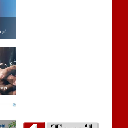
்றம்
கைது