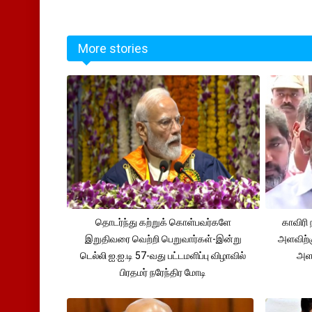
More stories
தொடர்ந்து கற்றுக் கொள்பவர்களே
காவிரி 
இறுதிவரை வெற்றி பெறுவார்கள்-இன்று
அளவிற்
டெல்லி ஐ.ஐ.டி 57-வது பட்டமளிப்பு விழாவில்
அளவ
பிரதமர் நரேந்திர மோடி