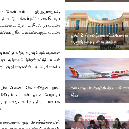
்கீல்கள் சரியாக இருந்தால்தான்,
த்தின் மீது மக்கள் நம்பிக்கை இழந்து
வக்கீல்கள். ஆனால், இப்போது வக்கீல்
வ்வொரு இளம் வக்கீல்களும், வக்கீல்
ஜூன் 21ல் தமிழ்நாடு சட்டப்பேரவை
ஆளுநர் உரையுடன் கூடுகிறது
து கேட்டு வந்த ஆயிரம் தம்பதிகளை
து. ஒற்றை பெற்றோர் கட்டுப்பாட்டின்
்த குழந்தைகளின் நடவடிக்கையே
ியதில் பெருமை கொள்கிறேன். நான்
கனமழை - 50க்கும் மேற்பட்ட விமா
். நீதிபதியாக பணி ஓய்வு பெறுவது
ரத்து
முடியாதது, தமிழகத்தில் டாஸ்மாக்
.
மதுக்கடைகளை மூடி, தேசத்தந்தையின்
நீதி கிடைக்க வேண்டும் என்பதால்,
இன்று தமிழக முதலமைச்சர் மு .க