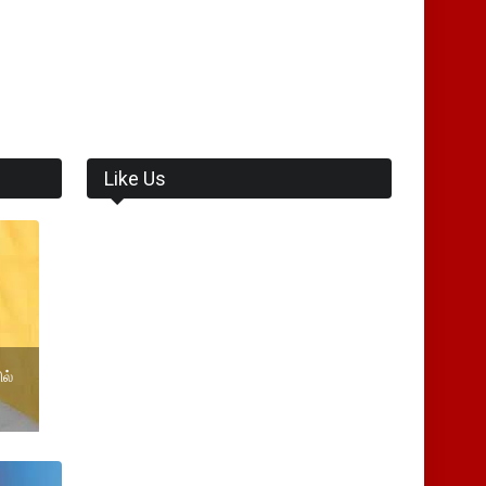
Like Us
ல்