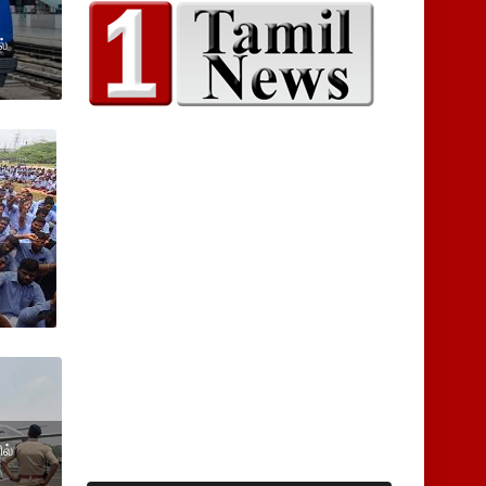
ல்
ல்