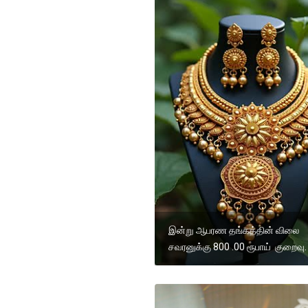
இன்று ஆபரண தங்கத்தின் விலை
சவரனுக்கு 800 .00 ரூபாய் குறைவு.