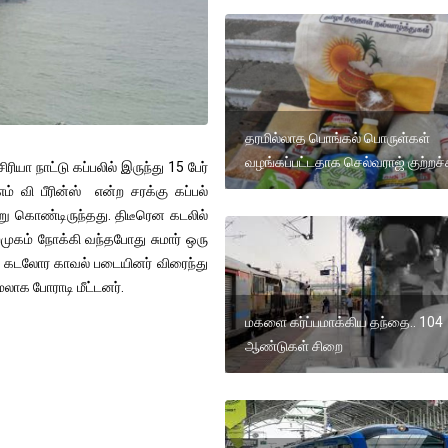
தரமில்லாத பொங்கல் பொருள்கள்
வழங்கப்பட்டதாக செல்வராஜ் குற்றச்
யா நாட்டு கப்பலில் இருந்து 15 பேர்
் வி பீரின்ஸ் என்ற சரக்கு கப்பல்
்று கொண்டிருந்தது. திடீரென கடலில்
முகம் நோக்கி வந்தபோது சுமார் ஒரு
ய கடலோர காவல் படையினர் விரைந்து
ேலாக போராடி மீட்டனர்.
மகளை கர்ப்பமாக்கிய தந்தை.. 104
ஆண்டுகள் சிறை