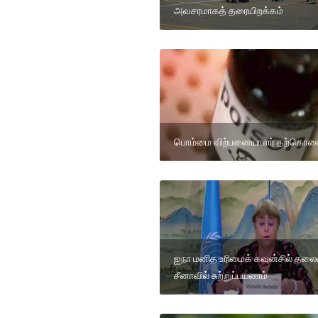
அவசரமாகத் தரையிறக்கம்
பொம்மை விற்பனையாளர் தற்கொல
ஐநா மனித உரிமைக் கவுன்சில் தலை
சீனாவில் சுற்றுப்பயணம்