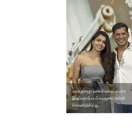
மதகஜராஜா நகைச்சுவை படமாக
இருப்பதால் படம் வசூலை அள்ளி
கொண்டுள்ளது.