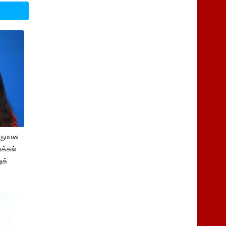
சருமான
க்கல்
ுக்