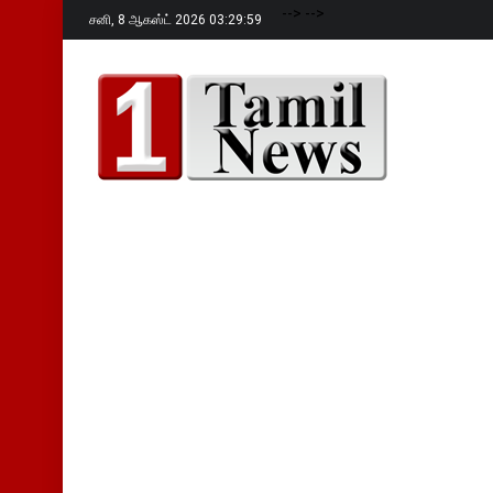
-->
-->
சனி,
8 ஆகஸ்ட் 2026 03:30:01