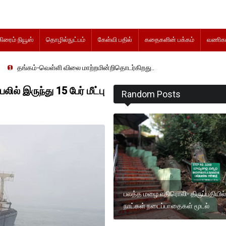
கிரைம் நியூஸ்
தொழில்நுட்பம்
கேள்வி பதில்
கதைகளின் பக்கம்
வணிகம
்ளி விலை மாற்றமின்றிதொடர்கிறது..
ில் இருந்து 15 பேர் மீட்பு
Random Posts
பலத்த மழை எதிரொலி- திருப்பதியில்
நாட்கள் நடைப்பாதைகள் மூடல்