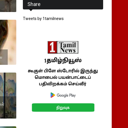
Share
Tweets by 1tamilnews
ை
வர்