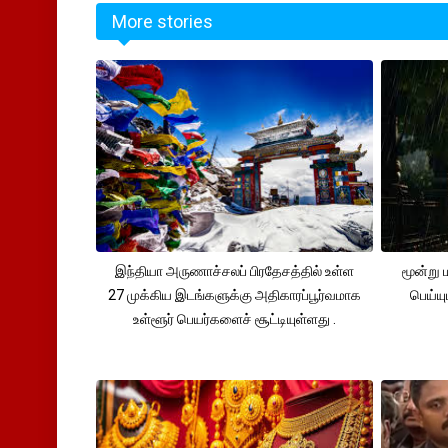
More stories
இந்தியா அருணாச்சலப் பிரதேசத்தில் உள்ள
மூன்று
27 முக்கிய இடங்களுக்கு அதிகாரப்பூர்வமாக
பெய்ய
உள்ளூர் பெயர்களைச் சூட்டியுள்ளது .