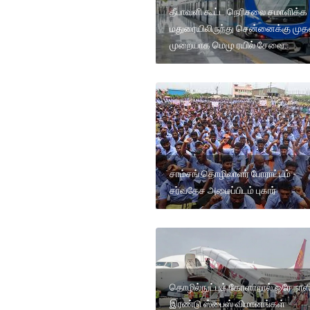
தீபாவளி கூட்ட நெரிசலை சமாளிக்க
மதுரையிலிருந்து சென்னைக்கு முத
முறையாக மெமு ரயில் சேவை.
சாம்சங் தொழிலாளர் போராட்டம் -
சர்வதேச அமைப்பிடம் புகார்
தொழில்நுட்பக் கோளாறால் ஒரே நாளி
இரண்டு ஸ்பைஸ் விமானங்கள்