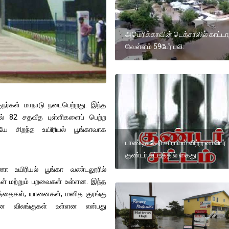
அமெரிக்காவின் டெக்சாஸில் காட்டாற
வெள்ளம் 59பேர் பலி.
குநர்கள் மாநாடு நடைபெற்றது. இந்த
யில் 82 சதவீத புள்ளிகளைப் பெற்ற
யே சிறந்த உயிரியல் பூங்காவாக
பாண்டிச்சேரி சாராயம் விற்ற வாலிபர்
குண்டர் சட்டத்தில் கைது
ணா உயிரியல் பூங்கா வண்டலூரில்
கள் மற்றும் பறவைகள் உள்ளன. இந்த
ிறுத்தைகள், யானைகள், மனித குரங்கு
ளமான விலங்குகள் உள்ளன என்பது