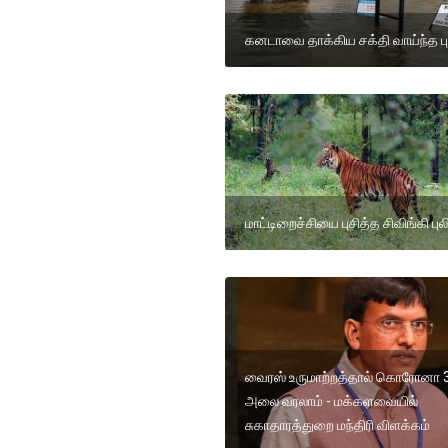
கனடாவை தாக்கிய சக்தி வாய்ந்த ப
மாட்டிறைச்சியை புசித்த சிவிங்கி புல
வைரஸ் உருமாற்றத்தால் கொரோனா 
அலை வரலாம் - மக்களவையில்
சுகாதாரத்துறை மந்திரி விளக்கம்