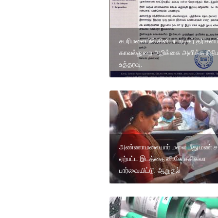
சபரிமலையில் சினிமா நடிகர் தரிசனம
காவல்துறை அறிக்கை அளிக்க நீதிம
உத்தரவு.
அண்ணாமலையார் மலை மீது மண் சர
ஏற்பட்ட இடத்தை வி.கே.சசிகலா
பார்வையிட்டு ஆறுதல்