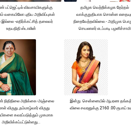
் பட்ஜெட்டில் விவசாயிகளுக்கு
தமிழக வெற்றிக்கழக தேர்தல்
ும் வகையிலோ புதிய அறிவிப்புகள்
வாக்குறுதியாக சொன்ன எதையும
் இல்லை -எதிர்க்கட்சித் தலைவர்
நிறைவேற்றவில்லை.- அதிமுக பொத
உதயநிதி ஸ்டாலின்
செயலாளர் எடப்பாடி பழனிச்சாமி
் நிதிநிலை அறிக்கை-அஞ்சலை
இன்று சென்னையில் ஆபரண தங்கத்
ாள் விருது ,நம்மாழ்வார் விருது
விலை சவரனுக்கு 2160 .00 ரூபாய் உயர
யிகளை கவரப்படுத்தும் முகமாக
அறிவிக்கப்பட்டுள்ளது...