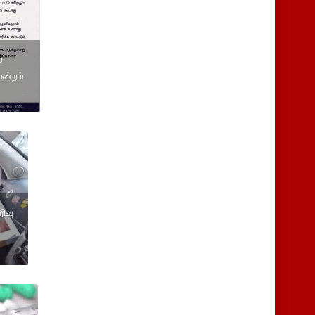
்
ன்றம்
ிவு