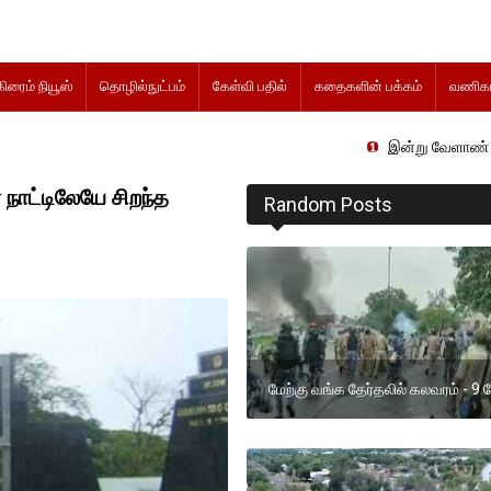
கிரைம் நியூஸ்
தொழில்நுட்பம்
கேள்வி பதில்
கதைகளின் பக்கம்
வணிகம
இன்று வேளாண் நிதிநிலை அறிக்க
நாட்டிலேயே சிறந்த
Random Posts
மேற்கு வங்க தேர்தலில் கலவரம் - 9 பே