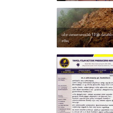
பச்ச மலைசாலையில் 13 இடங்களில்
சரிவு