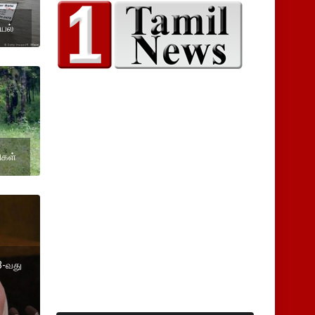
ுயல்
ிகள்
3-வது