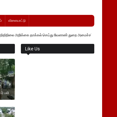
்
விளையாட்டு
ை தாக்கல் செய்து வேளாண் துறை அமைச்சர் வினோத் வாசித்து வருகிறார். �
Like Us
ர் பலி