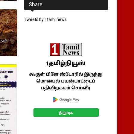
Share
Tweets by 1tamilnews
 மண்