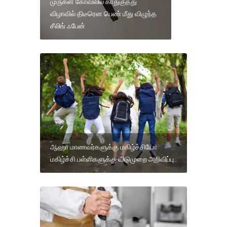
முருகன் கோவிலில் காதுகுத்து
விழாவில் திடீரென பெண் மீது விழுந்த
சீலிங் ஃபேன்
ஆஹா மாணவர்களுக்கு மகிழ்ச்சியோ
மகிழ்ச்சி பள்ளிகளுக்கு விடுமுறை அறிவிப்பு..