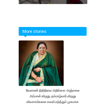
More stories
வேளாண் நிதிநிலை அறிக்கை-அஞ்சலை
அம்மாள் விருது ,நம்மாழ்வார் விருது
விவசாயிகளை கவரப்படுத்தும் முகமாக