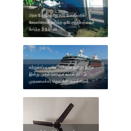
அரசு பேருந்து மீது கார் மோதியதில்
கேரளாவைச் சேர்ந்த ஒரே குடும்பத்தைச்
சேர்ந்த 3 பேர் பலி
சுற்றுலாப்பயணிகளுக்காக தமிழகத்தில்
இன்று முதல் சொகுசு கப்பல் திட்டம்
முதலமைச்சர் தொடங்கி வைக்கிறார்.