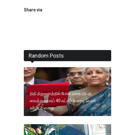
Share via
Random Posts
நிதி நிறுவனத்தில் போலி நகை அடகு
வைத்து ரூபாய் 40 லட்சம் மோசடி பெண்
ஊழியர் கைது