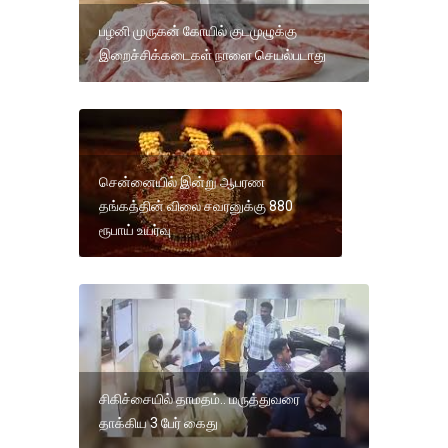
பழனி முருகன் கோயில் குடமுழுக்கு
இறைச்சிக்கடைகள் நாளை செயல்படாது
சென்னையில் இன்று ஆபரண
தங்கத்தின் விலை சவரனுக்கு 880
ரூபாய் உயர்வு
சிகிச்சையில் தாமதம்.. மருத்துவரை
தாக்கிய 3 பேர் கைது