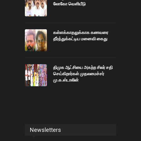
லோகோ வெளியீடு
கள்ளக்காதலுக்காக கணவரை
தீர்த்துக்கட்டிய மனைவி கைது
திமுக ஆட்சியை அகற்ற சிலர் சதி
செய்கிறார்கள் முதலமைச்சர்
மு.க.ஸ்டாலின்
Newsletters