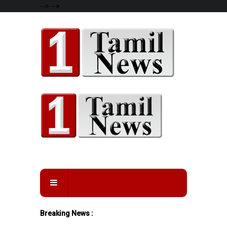
-->
-->
Breaking News :