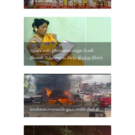
மு.க.ஸ்டாலின்
ஆம்ஸ்ட்ராங் படுகொலை- பாஜக பெண்
நிர்வாகி அஞ்சலை கட்சியில் இருந்து நீக்கம்.
சென்னை;சாலையில் ஓடிய காரில் திடீர் தீ