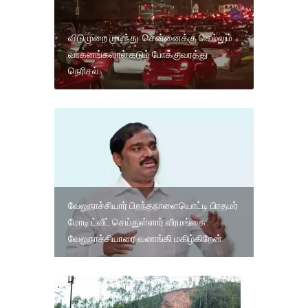
விடுமுறை முடிந்து சென்னைக்கு செல்லும்
வாகனங்களால் கடும் போக்குவரத்து
நெரிசல்.
வேலுநாச்சியார் பிறந்தநாளையொட்டி பிரதமர்
மோடி ட்வீட் செய்துள்ளார்.வீரமங்கை
வேலுநாச்சியாரை வணங்கி மகிழ்கிறேன்