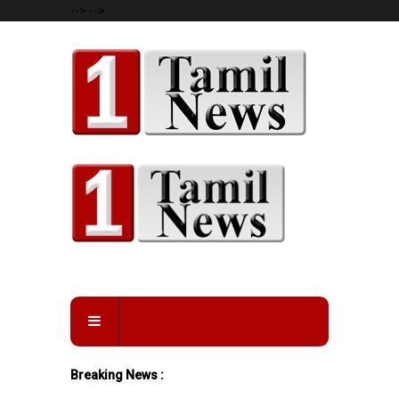
-->
-->
Breaking News :