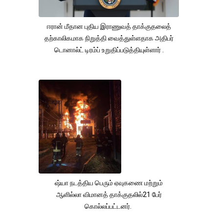
ஈரான் மீதான புதிய இராணுவத் தாக்குதலைத்
தற்காலிகமாக நிறுத்தி வைத்துள்ளதாக அதிபர்
டொனால்ட் டிரம்ப் உறுதிப்படுத்தியுள்ளார் .
ஷ்யா நடத்திய பெரும் ஏவுகணை மற்றும்
ஆளில்லா விமானத் தாக்குதலில்21 பேர்
கொல்லப்பட்டனர்.