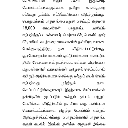
சென்னையில் வரும் 2026 புத்தாண்டு
கொண்டாட்டங்களுக்காக தமிழக காவல்துறை
பல்வேறு முக்கிய கட்டுப்பாடுகளை விதித்துள்ளது.
பொதுமக்கள் பாதுகாப்பை உறுதி செய்யும் விதமாக
18,000 காவலர்கள் பாதுகாப்பு பணியில்
ஈடுபடுத்தப்பட உள்ளன ர். மெரினா பீச், பெசன்ட் நகர்
பீச், எலியட் கடற்கரை சாலைகளின் நள்ளிரவு வாகன
போக்குவரத்திற்கு தடை விதிக்கப்பட்டுள்ளது.
குடிபோதையில் வாகனம் ஓட்டுபவர்களை கண்டறிய
தீவிர சோதனைகள் நடத்தப்பட உள்ளன .விதிகளை
மீறுபவர்களின் வாகனங்கள் பறிமுதல் செய்யப்படும்
என்றும் அதிவேகமாக செல்வது மற்றும் பைக் ரேஸில்
ஈடுபடுவது முற்றிலும் தடை
செய்யப்பட்டுள்ளதாகவும் இதற்காக மேம்பாலங்கள்
நள்ளிரவில் மூடப்படும் என்றும் ஓட்டல் மற்றும்
கேளிக்கை விடுதிகளில் நள்ளிரவு ஒரு மணியுடன்
கொண்டாட்டங்களை நிறுத்த வேண்டும் என்றும்
அறிவுறுத்தப்பட்டுள்ளது. பொதுமக்களின் பாதுகாப்பு
கருதி கடலில் இறங்கி குளிக்க அனுமதி இல்லை