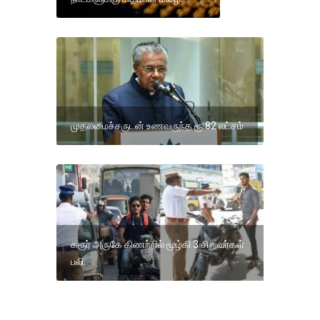
முதலமைச்சருடன் உணவருந்த ரூ.82 லட்சம்
கரூர் அருகே கிணற்றில் மூழ்கி 3 சிறுவர்கள்
பலி.