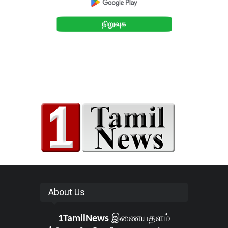
About Us
1TamilNews
இணையதளம்