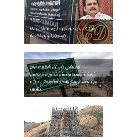
செந்தில் பாலாஜி வழக்கு - ஏப்ரல் 4ஆம்
தேதிக்கு ஒத்திவைப்பு
இளைஞரின் வீட்டின் முன்பாக
தாலிக்கயிறுடன் தர்ணா போராட்டத்தில்
ஈடுபட்ட கோவில் பூசாரி திருநங்கையால்
பரபரப்பு.