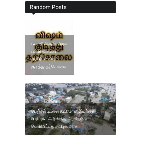
Random Posts
பவானி அருகே அரசு
பள்ளி தலைமை
ஆசிரியர் வி‌ஷம்
குடித்து தற்கொலை
பெஞ்சல் புயலை தீவிரமான இயற்கை
பேரிடராக அறிவித்து அரசிதழில்
வெளியிட்டது தமிழக அரசு.