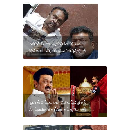
மகிழ்ச்சியாக ஆரம்பிக்க இயலா
இன்றைய விடியல் நடிகர் பார்த்திபன்
ஐபிஎல் அட்டவனை அறிவிப்பு: முதல்
போட்டியில் சிஎஸ்கே- எம்.ஐ மோதல்