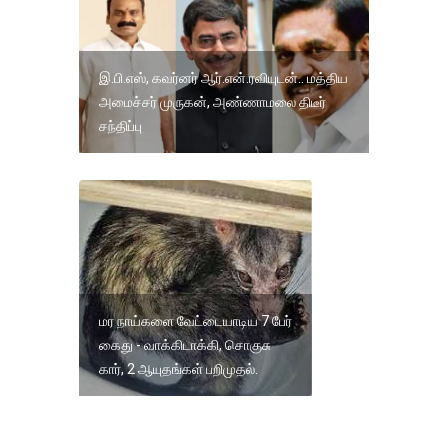
இ.பி.எஸ், கவர்னர் ஆர்.என்.ரவியுடன்.. மத்திய
அமைச்சர் முருகன், அண்ணாமலை திடீர்
சந்திப்பு
மர நாய்களை வேட்டையாடிய 7 பேர்
கைது - வாக்கிடாக்கி, சொகுசு
கார், 2 ஆயுதங்கள் பறிமுதல்.