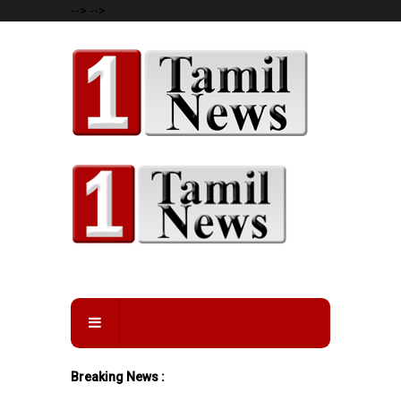
-->
-->
Breaking News :