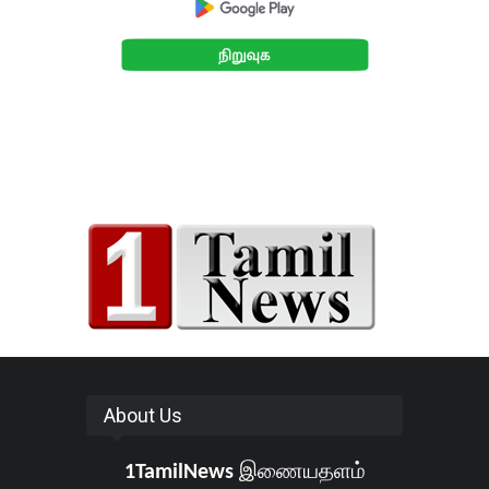
About Us
1TamilNews
இணையதளம்