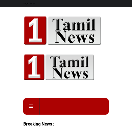
-->
-->
Breaking News :