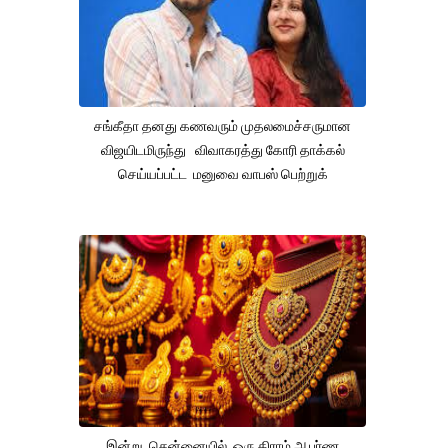
சங்கீதா தனது கணவரும் முதலமைச்சருமான
விஜயிடமிருந்து விவாகரத்து கோரி தாக்கல்
செய்யப்பட்ட மனுவை வாபஸ் பெற்றுக்
இன்று சென்னையில் ஒரு கிராம் ஆபர்ண