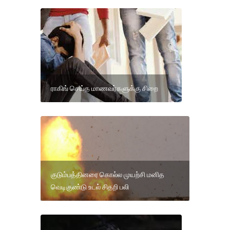
ராகிங் செய்த மாணவர்களுக்கு சிறை
குடும்பத்தினரை கொல்ல முயற்சி மனித
வெடிகுண்டு உடல் சிதறி பலி