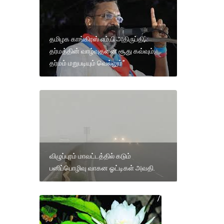
தமிழக காங்கிரஸ் எம்.பி அதிருப்தி,
தர்மத்தின் வாழ்வுதனை சூது கவ்வும்,
தர்மம் மறுபடியும் வெல்லும்”
விழுப்புரம் மாவட்டத்தில் கடும்
பனிப்பொழிவு வாகன ஓட்டிகள் அவதி.