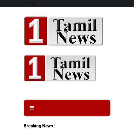
-->
-->
Breaking News :