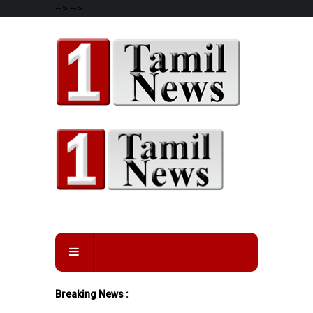
-->
-->
Breaking News :