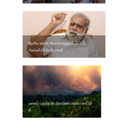
தேசிய ஊரக வேலை உறுதித் திட்டம்:
அமைச்சர் பெரியசாமி
மலைப் பகுதியில் திடீரென பரவிய காட்டு
தீ.