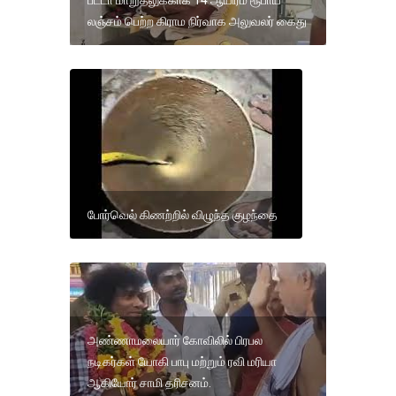
பட்டா மாறுதலுக்காக 14 ஆயிரம் ரூபாய்
லஞ்சம் பெற்ற கிராம நிர்வாக அலுவலர் கைது
போர்வெல் கிணற்றில் விழுந்த குழந்தை
அண்ணாமலையார் கோவிலில் பிரபல
நடிகர்கள் யோகி பாபு மற்றும் ரவி மரியா
ஆகியோர் சாமி தரிசனம்.