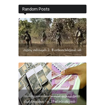
Random Posts
அதிரடி என்கவுன்டர்.. 8 மாவோயிஸ்டுகள் பலி
அரசு அலுவலகங்களில் லஞ்ச ஒழிப்புத்துறை
திடீர் சோதனை - ரூ.27 லட்சம் பறிமுதல்