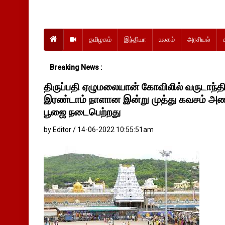
தமிழகம்
இந்தியா
உலகம்
அரசியல்
Breaking News :
திருப்பதி ஏழுமலையான் கோவிலில் வருடாந்த
இரண்டாம் நாளான இன்று முத்து கவசம் அணிவி
பூஜை நடைபெற்றது
by Editor / 14-06-2022 10:55:51am