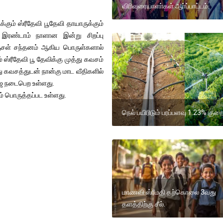
விரிவுரையாளா்கள் ஆா்ப்பாட்டம்.
கும் ஸ்ரீதேவி பூதேவி தாயாருக்கும்
 இரண்டாம் நாளான இன்று சிறப்பு
மஞ்சள் சந்தனம் ஆகிய பொருள்களால்
 ஸ்ரீதேவி பூ தேவிக்கு முத்து கவசம்
ு கவசத்துடன் நான்கு மாட வீதிகளில்
ூஜை நடைபெற உள்ளது.
 பொருத்தப்பட உள்ளது.
நெல் பயிரிடும் பரப்பளவு 1.23% குற
மாணவி ஸ்ரீமதி தற்கொலை 3வது
தளத்திற்கு சீல்.