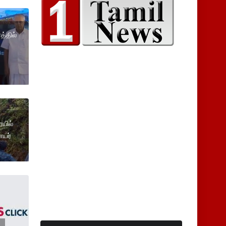
த்தில்
யில்
ையர்