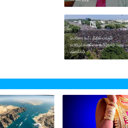
மெரினா கூட்டத்தில் யாரும்
உயிரிழக்கவில்லை தமிழ்நாடு அரசு
விளக்கம்.