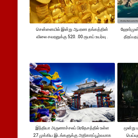
சென்னையில் இன்று ஆபரண தங்கத்தின்
ஹோர்முஸ்
விலை சவரனுக்கு 520. .00 ரூபாய் உயர்வு .
திறப்பத
இந்தியா அருணாச்சலப் பிரதேசத்தில் உள்ள
மூன்று
27 முக்கிய இடங்களுக்கு அதிகாரப்பூர்வமாக
பெய்ய