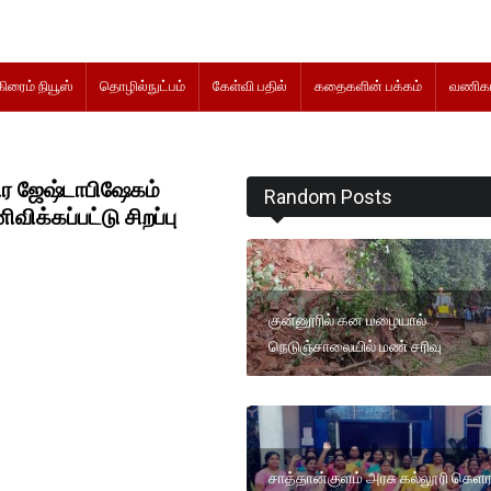
கிரைம் நியூஸ்
தொழில்நுட்பம்
கேள்வி பதில்
கதைகளின் பக்கம்
வணிகம
ிர ஜேஷ்டாபிஷேகம்
Random Posts
க்கப்பட்டு சிறப்பு
குன்னூரில் கன மழையால்
நெடுஞ்சாலையில் மண் சரிவு
சாத்தான்குளம் அரசு கல்லூரி கெள