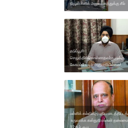
நியூஸ் க்ளிக் அலுவலகத்துக்கு சீல்
தடுப்பூசி
செலுத்திக்கொள்ளாதவர்களுக்கு
கோயம்பேட்டில் அனுமதியில்லை!
பள்ளிக் கல்விக்கு புதிய பாடத்திட்ட
உருவாக்க கஸ்தூரி ரங்கன் தலைமை
12 பேர் குழு