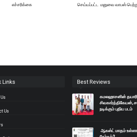
எச்சரிக்கை
செய்யப்பட்ட மனுவை வாபஸ் பெற்ற
k Links
Best Reviews
கமலஹாசனின் தயாரிப்
 Us
சிவகார்த்திகேயன், ச
நடிக்கும் புதிய படம்
ct Us
rs
ஆகஸ்ட் மாதம் உள்ளா
தேர்தல்?