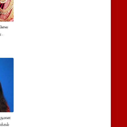
விலை
 .
சருமான
க்கல்