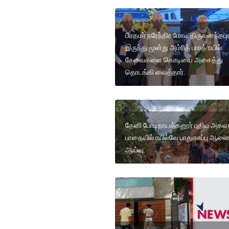
பிரதமர் நரேந்திர மோடி திருவனந்தபுர
இருந்து மூன்று அம்ரித் பாரத் ரயில்
சேவைகளை கொடியை அசைத்து
தொடங்கி வைத்தார்.
தேனி போடிநாயக்கனூர் புதிய அகல ர
பாதையில் ரயில்வே பாதுகாப்பு ஆண
ஆய்வு.