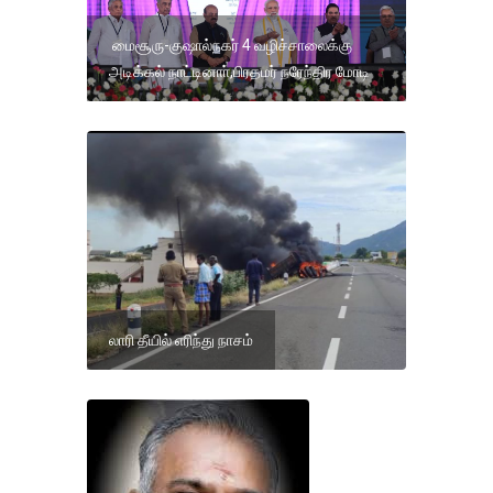
மைசூரு-குஷால்நகர் 4 வழிச்சாலைக்கு
அடிக்கல் நாட்டினாா்,பிரதமர் நரேந்திர மோடி
லாரி தீயில் எரிந்து நாசம்