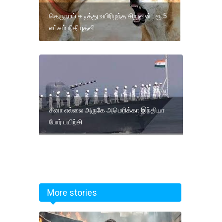
தெருநாய் கடித்து உயிரிழந்த சிறுவன்.. ரூ.5
லட்சம் நிதியுதவி
சீனா எல்லை அருகே அமெரிக்கா இந்தியா
போர் பயிற்சி
More stories