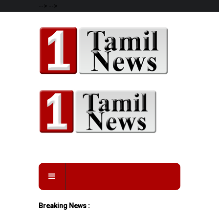
-->
-->
Breaking News :