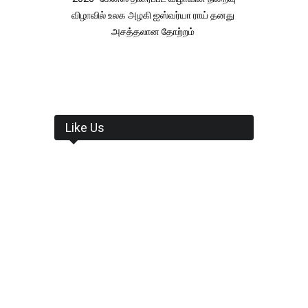
விழாவில் உலக அழகி ஐஸ்வர்யா ராய் தனது
அசத்தலான தோற்றம்
Like Us