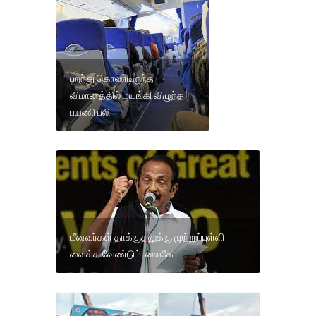
பறந்து கொண்டிருந்த
விமானத்தில் மயங்கி விழுந்த
பயணி பலி
மீனவர்கள் தாக்குதலுக்கு முற்றுப்புள்ளி
வைக்க வேண்டும்: வைகோ