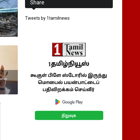
Share
Tweets by 1tamilnews
கழ்ந்த
ாமலை