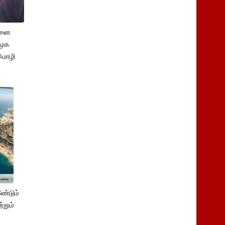
சனை
ிமுக
மொழி
ண்டும்
்றும்