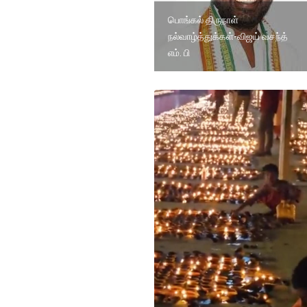
பொங்கல் திருநாள்
நல்வாழ்த்துக்கள்-விஜய் வசந்த்
எம். பி