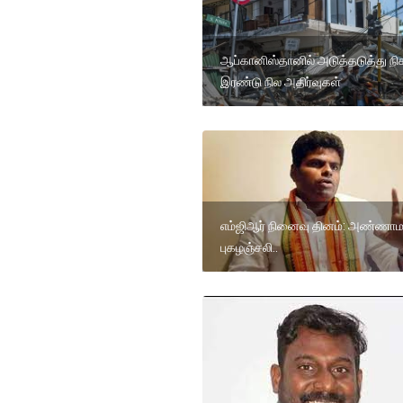
ஆப்கானிஸ்தானில் அடுத்தடுத்து நி
இரண்டு நில அதிர்வுகள்
எம்ஜிஆர் நினைவு தினம்: அண்ண
புகழஞ்சலி..