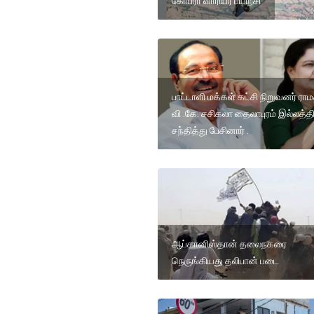
கோப்ரா வாரியர் பயிற்சி
பாட்டாளி மக்கள் கட்சி நிறுவனர் ர
வி .கே. சசிகலா தைலாபுரம் இல்லத்தி
சந்தித்து பேசினார் .
ஆப்கானிஸ்தான் தலைநகரை
நெருங்கியது தலிபான் படை