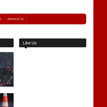
்
விளையாட்டு
Like Us
...