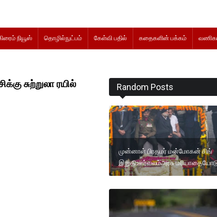
கிரைம் நியூஸ்
தொழில்நுட்பம்
கேள்வி பதில்
கதைகளின் பக்கம்
வணிகம
க்கு சுற்றுலா ரயில்
Random Posts
முன்னாள் பிரதமர் மன்மோகன் சிங்
இறுதிஊர்வலம்அரசு மரியாதையோடு.