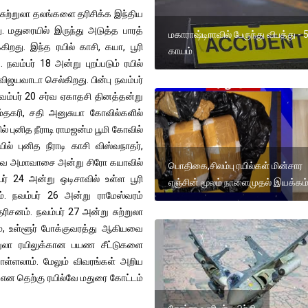
்க சுற்றுலா தலங்களை தரிசிக்க இந்திய
. மதுரையில் இருந்து அடுத்த பாரத்
மகாராஷ்டிராவில் பேருந்து விபத்து - 5
ிறது. இந்த ரயில் காசி, கயா, பூரி
காயம்
நவம்பர் 18 அன்று புறப்படும் ரயில்
விஜயவாடா செல்கிறது. பின்பு நவம்பர்
நவம்பர் 20 சர்வ ஏகாதசி தினத்தன்று
ாம்தகரி, சதி அனுசுயா கோவில்களில்
் புனித நீராடி ராமஜன்ம பூமி கோவில்
ில் புனித நீராடி காசி விஸ்வநாதர்,
 சர்வ அமாவாசை அன்று சிரோ கயாவில்
பொதிகை,சிலம்பு ரயில்கள் மின்சார
பர் 24 அன்று ஒடிசாவில் உள்ள பூரி
எஞ்சின் மூலம் நாளைமுதல் இயக்கம
. நவம்பர் 26 அன்று ராமேஸ்வரம்
தரிசனம். நவம்பர் 27 அன்று சுற்றுலா
ம், உள்ளூர் போக்குவரத்து ஆகியவை
ற்றுலா ரயிலுக்கான பயண சீட்டுகளை
்ளலாம். மேலும் விவரங்கள் அறிய
 தெற்கு ரயில்வே மதுரை கோட்டம்