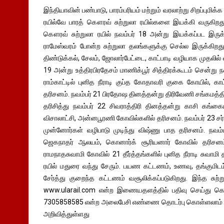
இந்தியாவின் பண்பாடு, பாரம்பரியம் மற்றும் வரலாற்று சிறப்புமிக
ரயில்வே பாரத் கௌரவ் சுற்றுலா ரயில்களை இயக்கி வருகிறது
கௌரவ் சுற்றுலா ரயில் நவம்பர் 18 அன்று இயக்கப்பட இருக்க
ராமேஸ்வரம் போன்ற சுற்றுலா தலங்களுக்கு செல்ல இருக்கிறது. 
திண்டுக்கல், சேலம், ஜோலார்பேட்டை, காட்பாடி வழியாக முதலில் 
19 அன்று உத்திரபிரதேசம் மாணிக்பூர் சித்திரக்கூடம் சென்று 
ராம்காட்டில் புனித நீராடி குப்த கோதாவரி குகை கோயில், க
தரிசனம். நவம்பர் 21 பிரதோஷ தினத்தன்று திரிவேணி சங்கமத்தில
தரிசித்து நவம்பர் 22 சிவராத்திரி தினத்தன்று காசி கங்கைய
விசாலாட்சி, அன்னபூரணி கோவில்களில் தரிசனம். நவம்பர் 23
முன்னோர்கள் வழிபாடு முடிந்து விஷ்ணு பாத தரிசனம். நவம்
ஜெகநாதர் ஆலயம், கொனார்க் சூரியனார் கோவில் தரிசனம்
ராமநாதசுவாமி கோவில் 21 தீர்த்தங்களில் புனித நீராடி சுவாமி 
ரயில் மதுரை வந்து சேரும். பயண கட்டணம், உணவு, தங்குமிட
சேர்த்து குறைந்த கட்டணம் வசூலிக்கப்படுகிறது. இந்த சு
www.ularail.com என்ற இணையதளத்தில் பதிவு செய்து கொள
7305858585 என்ற அலைபேசி எண்ணை தொடர்பு கொள்ளலாம் என
அறிவித்துள்ளது