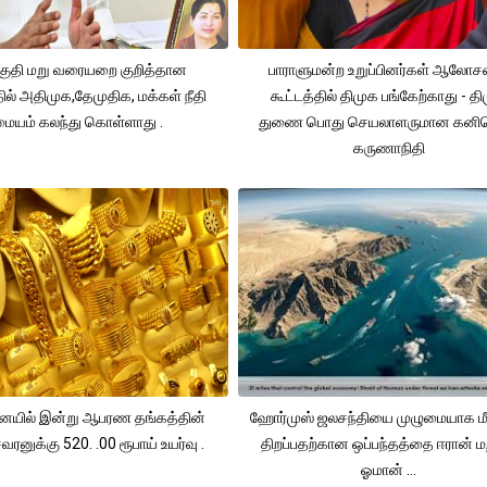
ுதி மறு வரையறை குறித்தான
பாராளுமன்ற உறுப்பினர்கள் ஆலோ
தில் அதிமுக,தேமுதிக, மக்கள் நீதி
கூட்டத்தில் திமுக பங்கேற்காது - த
மையம் கலந்து கொள்ளாது .
துணை பொது செயலாளருமான கனி
கருணாநிதி
யில் இன்று ஆபரண தங்கத்தின்
ஹோர்முஸ் ஜலசந்தியை முழுமையாக மீ
ரனுக்கு 520. .00 ரூபாய் உயர்வு .
திறப்பதற்கான ஒப்பந்தத்தை ஈரான் மற
ஓமான் ...