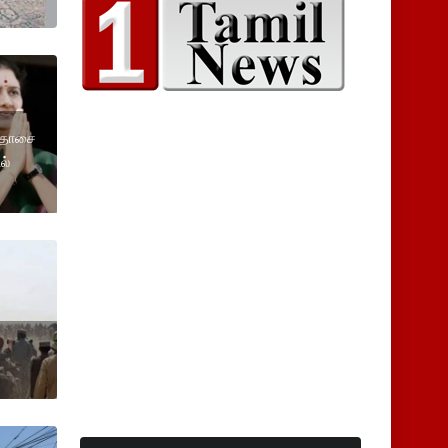
ாமதாசை
ல்