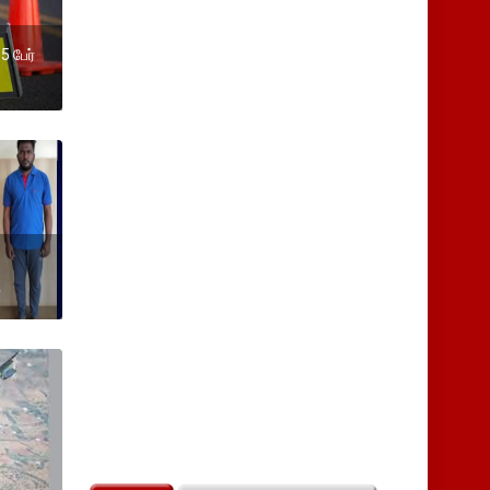
5 பேர்
்