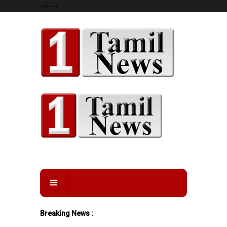
-->
-->
Breaking News :