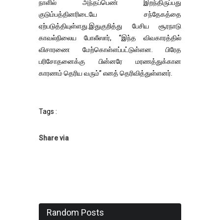
நாளில் அந்தப்பெண் இறந்திருப்பது
குடும்பத்தினரிடையே சந்தேகத்தை
ஏற்படுத்தியுள்ளது.இதுகுறித்து பேசிய சூரநாடு
காவல்நிலைய போலீஸார், “இந்த விவகாரத்தில்
விசாரணை மேற்கொள்ளப்பட்டுள்ளன. பிரேத
பரிசோதனைக்கு பின்னரே மரணத்துக்கான
காரணம் தெரிய வரும்” எனத் தெரிவித்துள்ளனர்.
Tags :
Share via
Random Posts