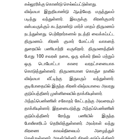
கல்லூரிக்கு கொண்டு செல்லப்பட்டுள்ளது.
விஷ்மயா இறுதியாண்டு ஆயுர்வேத மருத்துவம்
படித்து வந்துள்ளார். இவருக்கு கிரண்குமார்
என்பவருக்கும் கடந்தாண்டு மார்ச் மாதம் திருமணம்
நடந்துள்ளது. பெற்றோர்களால் நடத்தி வைக்கப்பட்ட
திருமணம். கிரண் குமார் மோட்டார் வாகனத்
துறையில் பணியாற்றி வருகிறார். திருமணத்தின்
போது 100 சவரன் நகை, ஒரு ஏக்கர் நிலம் மற்றும்
ஒரு டொயோட்டா காரை வரதட்சனையாக
கொடுத்துள்ளனர். திருமணமான கொஞ்ச நாளில்
விஷ்மயா வீட்டிற்கு இருவரும் வந்துள்ளார்.
குடிபோதையில் இருந்த கிரண் விஷ்மயாவை அவரது
குடும்பத்தினர் முன்னிலையில் தாக்கியுள்ளார்.
அந்தப்பெண்ணின் சகோதர் கேட்டதற்கு அவரையும்
தாக்கியுள்ளார். இதனையடுத்து அந்தப்பெண்ணின்
குடும்பத்தினர் ரோந்து பணியில் இருந்த
போலீஸாரிடம் தெரிவித்துள்ளனர். அவர்கள் வந்து
கிரணை காவல்நிலையம் அழைத்துச்
சென்றுள்ளனர். அதன்பின்னர் கிரண் குடும்பத்தினர்