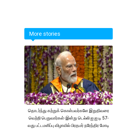
More stories
தொடர்ந்து கற்றுக் கொள்பவர்களே இறுதிவரை
வெற்றி பெறுவார்கள்-இன்று டெல்லி ஐ.ஐ.டி 57-
வது பட்டமளிப்பு விழாவில் பிரதமர் நரேந்திர மோடி