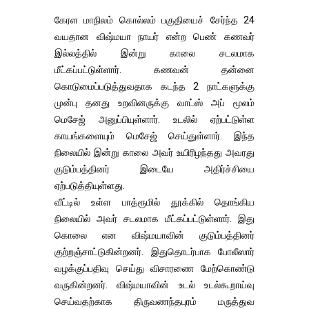
கேரள மாநிலம் கொல்லம் பகுதியைச் சேர்ந்த 24
வயதான விஷ்மயா நாயர் என்ற பெண் கணவர்
இல்லத்தில் இன்று காலை சடலமாக
மீட்கப்பட்டுள்ளார். கணவன் தன்னை
கொடுமைப்படுத்துவதாக கடந்த 2 நாட்களுக்கு
முன்பு தனது உறவினருக்கு வாட்ஸ் அப் மூலம்
மெசேஜ் அனுப்பியுள்ளார். உடலில் ஏற்பட்டுள்ள
காயங்களையும் மெசேஜ் செய்துள்ளார். இந்த
நிலையில் இன்று காலை அவர் உயிரிழந்தது அவரது
குடும்பத்தினர் இடையே அதிர்ச்சியை
ஏற்படுத்தியுள்ளது.
வீட்டில் உள்ள பாத்ரூமில் தூக்கில் தொங்கிய
நிலையில் அவர் சடலமாக மீட்கப்பட்டுள்ளார். இது
கொலை என விஷ்மயாவின் குடும்பத்தினர்
குற்றஞ்சாட்டுகின்றனர். இதுதொடர்பாக போலீஸார்
வழக்குப்பதிவு செய்து விசாரணை மேற்கொண்டு
வருகின்றனர். விஷ்மயாவின் உடல் உடல்கூறாய்வு
செய்வதற்காக திருவணந்தபுரம் மருத்துவ