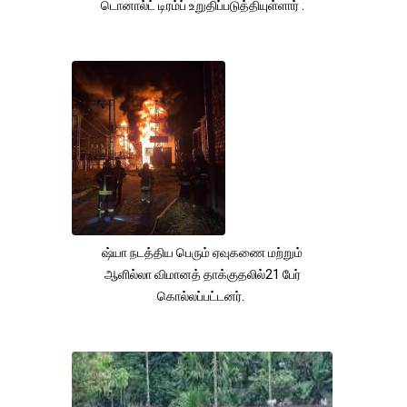
டொனால்ட் டிரம்ப் உறுதிப்படுத்தியுள்ளார் .
ஷ்யா நடத்திய பெரும் ஏவுகணை மற்றும்
ஆளில்லா விமானத் தாக்குதலில்21 பேர்
கொல்லப்பட்டனர்.