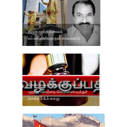
திமுக மூத்த தலைவர்
எம்.எஸ்.விஸ்வநாதன் காலமானார்
போலீஸ் எனக்கூறி மூதாட்டியின் வீடு
புகுந்து பணத்தை கொள்ளையடித்துச்
சென்ற 5 பேர் கைது.