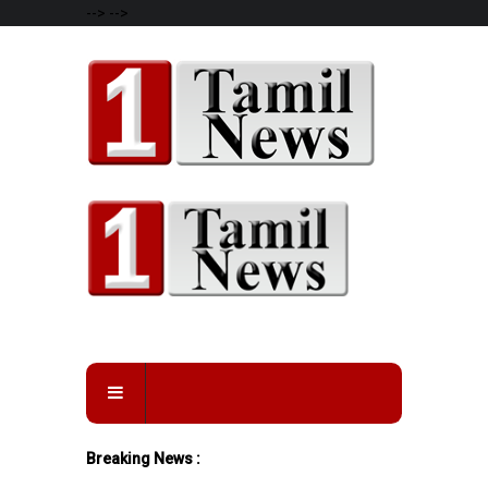
-->
-->
Breaking News :