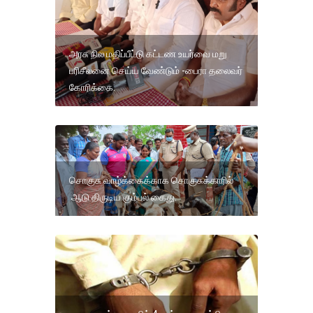
அரசு நில மதிப்பீட்டு கட்டண உயர்வை மறு
பரிசீலனை செய்ய வேண்டும் -பைரா தலைவர்
கோரிக்கை.
சொகுசு வாழ்க்கைக்காக சொகுசுக்காரில்
ஆடு திருடிய கும்பல் கைது.