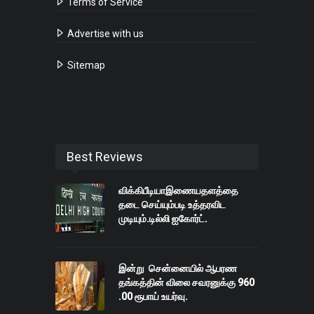
Terms of Service
Advertise with us
Sitemap
Best Reviews
விக்கிபீடியாஇணையதளத்தை
தடை செய்யும்படி உத்தரவிட
முடியும்.டில்லி ஐகோர்ட்.
இன்று சென்னையில் ஆபரண
தங்கத்தின் விலை சவரனுக்கு 960
.00 ரூபாய் உயர்வு.