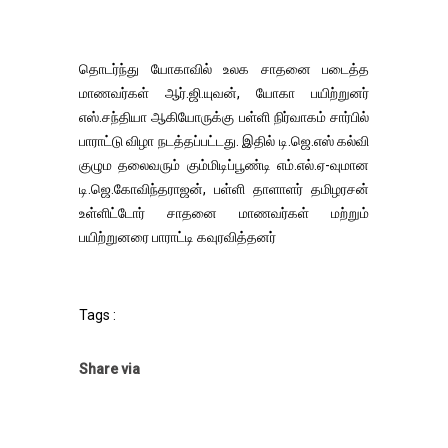
தொடர்ந்து யோகாவில் உலக சாதனை படைத்த
மாணவர்கள் ஆர்.ஜி.யுவன், யோகா பயிற்றுனர்
எஸ்.சந்தியா ஆகியோருக்கு பள்ளி நிர்வாகம் சார்பில்
பாராட்டு விழா நடத்தப்பட்டது. இதில் டி.ஜெ.எஸ் கல்வி
குழும தலைவரும் கும்மிடிப்பூண்டி எம்.எல்.ஏ-வுமான
டி.ஜெ.கோவிந்தராஜன், பள்ளி தாளாளர் தமிழரசன்
உள்ளிட்டோர் சாதனை மாணவர்கள் மற்றும்
பயிற்றுனரை பாராட்டி கவுரவித்தனர்
Tags :
Share via