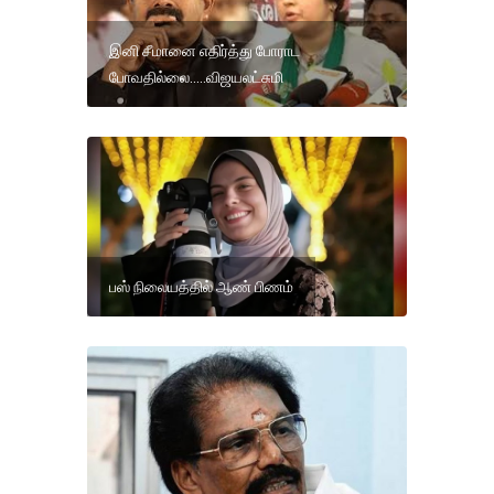
இனி சீமானை எதிர்த்து போராட
போவதில்லை.....விஜயலட்சுமி
பஸ் நிலையத்தில் ஆண் பிணம்