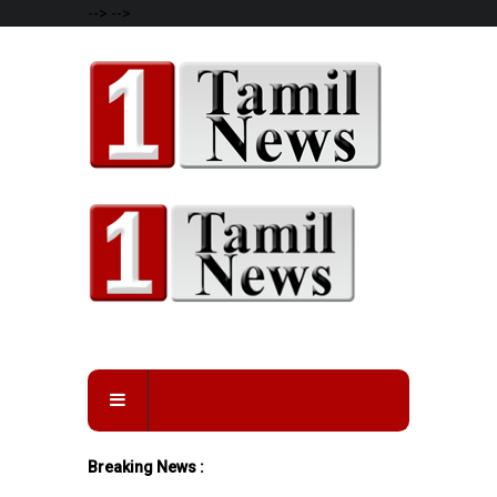
-->
-->
Breaking News :