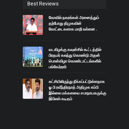
Best Reviews
கோவில் நகரங்கள் அனைத்தும்
தற்போது திமுகவின்
கோட்டைகளாக மாறி உள்ளன .
வடகிழக்கு கவுன்சில் கூட்டத்தில்
பிரதமர் கலந்து கொண்டு அதன்
பொன்விழா கொண்டாட்டங்களில்
பங்கேற்றார்
கட்சியிலிருந்து நீக்கப்பட்டுள்ளதாக
ஓ பி ரவீந்திரநாத் அதிமுக எம்பி
இல்லை மக்களவை சபாநாயகருக்கு
இபிஎஸ் கடிதம்