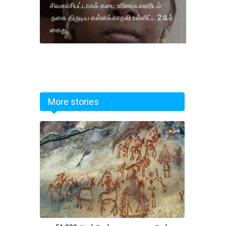
சிவகாசிபட்டாசுக் கடை உரிமையாளரிடம்
நகை திருடிய கள்ளக்காதலி உள்ளிட்ட 2 பேர்
கைது.
More stories