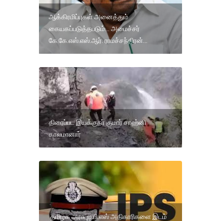
ஆக்கிரமிப்புகள் அனைத்தும்
கையகப்படுத்தபடும்... அமைச்சர்
கே.கே.எஸ்.எஸ்.ஆர். ராமச்சந்திரன்...
திரைப்பட இயக்குநர் குமார் சாஹ்னி
காலமானார்
தமிழக அரசு ஐ.பி.எஸ் அதிகாரிகளை இடம்