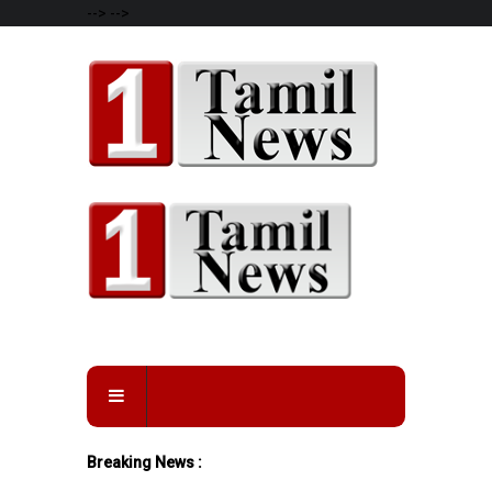
-->
-->
Breaking News :