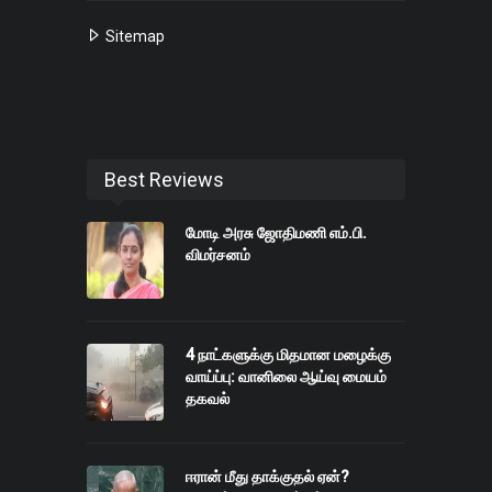
Sitemap
Best Reviews
மோடி அரசு ஜோதிமணி எம்.பி.
விமர்சனம்
4 நாட்களுக்கு மிதமான மழைக்கு
வாய்ப்பு: வானிலை ஆய்வு மையம்
தகவல்
ஈரான் மீது தாக்குதல் ஏன்?