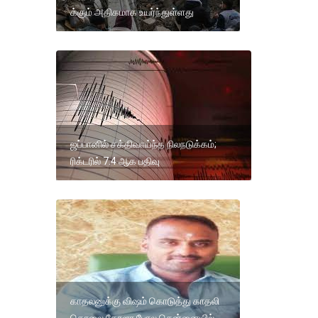
க்கும் அதிகமாக உயர்ந்துள்ளது
ஜப்பானில் சக்திவாய்ந்த நிலநடுக்கம்;
ரிக்டரில் 7.4 ஆக பதிவு
காதலனுக்கு விஷம் கொடுத்து காதலி
கொலை கேரளா போல சென்னையில்