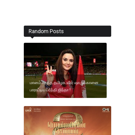
Random Posts
மானம் காத்த தமிழக வீரர் ஷாருக்கானை
பாராட்டிய ப்ரீத்தி ஜிந்தா !