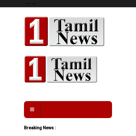
-->
-->
Breaking News :