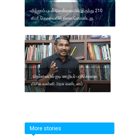
மிக்ஜாம் புயல் சென்னையில் இருந்து 210
கி.மீ. தொலைவில் நிலை கொண்டது.
. நெல்லையில் ஐடி ஊழியர் படுகொலை:
விசிக வன்னி அரசு கண்டனம்
More stories