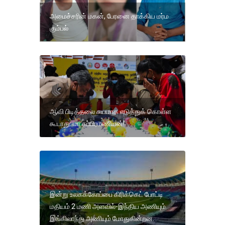
அமைச்சரின் மகன், பேரனை தாக்கிய மர்ம
கும்பல்
ஆவி பிடித்தலை சுயமாக எடுத்துக் கொள்ள
கூடாது: மா.சுப்பிரமணியன்!
இன்று உலகக்கோப்பை கிரிக்கெட் போட்டி
மதியம் 2 மணி அளவில்-இந்திய அணியும்
இங்கிலாந்து அணியும் மோதுகின்றன.