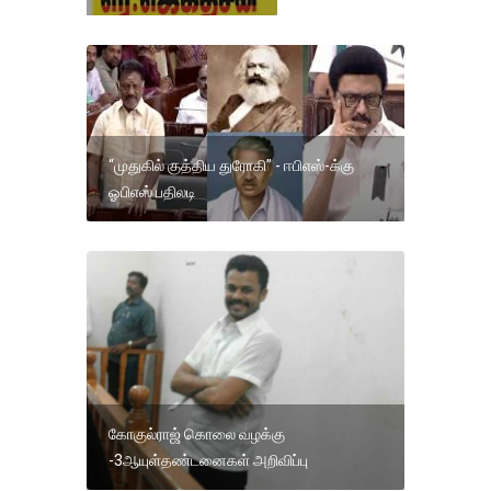
“முதுகில் குத்திய துரோகி” - ஈபிஎஸ்-க்கு
ஓபிஎஸ் பதிலடி
கோகுல்ராஜ் கொலை வழக்கு
-3ஆயுள்தண்டனைகள் அறிவிப்பு