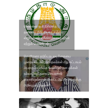
சென்னை உயர் நீதிமன்ற
தலைமை நீதிபதியாக சஞ்சய்
விஜய்குமார் கங்காபூர்வாலா பதவி
ஏற்றுக் கொண்டார்
கொரோனா தடுப்பு நடவடிக்கையை
முறையாக பின்பற்றாதவர்கள் மீது கட்டாயம்
அபராதம் விதிக்க வேண்டும் என மக்கள்
நல்வாழ்வுத்துறை செயலாளர்
ராதாகிருஷ்ணன் மாவட்ட ஆட்சியர்களுக்கு
அறிவுறுத்தியுள்ளார்.