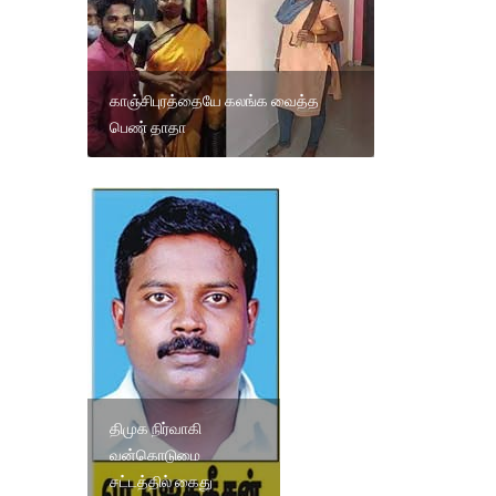
காஞ்சிபுரத்தையே கலங்க வைத்த
பெண் தாதா
திமுக நிர்வாகி
வன்கொடுமை
சட்டத்தில் கைது