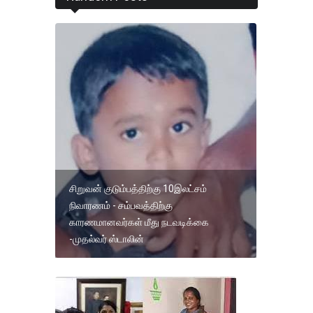
சிறுவன் குடும்பத்திற்கு 10இலட்சம்
நிவாரணம் - சம்பவத்திற்கு
காரணமானவர்கள் மீது நடவடிக்கை
-முதல்வர் ஸ்டாலின்