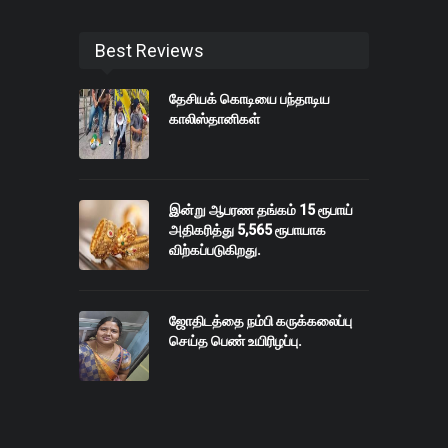
Best Reviews
தேசியக் கொடியை பந்தாடிய
காலிஸ்தானிகள்
இன்று ஆபரண தங்கம் 15 ரூபாய்
அதிகரித்து 5,565 ரூபாயாக
விற்கப்படுகிறது.
ஜோதிடத்தை நம்பி கருக்கலைப்பு
செய்த பெண் உயிரிழப்பு.