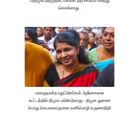
அதிமுக,தேமுதிக, மக்கள் நீதி மையம் கலந்து
கொள்ளாது .
பாராளுமன்ற உறுப்பினர்கள் ஆலோசனை
கூட்டத்தில் திமுக பங்கேற்காது - திமுக துணை
பொது செயலாளருமான கனிமொழி கருணாநிதி