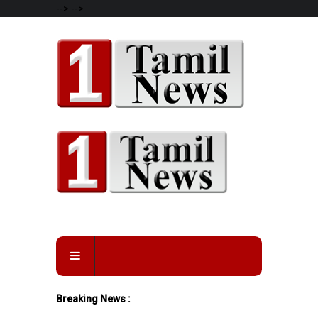
-->
-->
Breaking News :