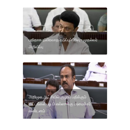
புதிதாக தீவிரவாத தடுப்புப்பிரிவு - முதல்வர்
அறிவிப்பு
அதிமுக ஆட்சியில் குழாய் பதிக்கும்
திட்டங்கள்- ஓ பி எஸ்ஸுக்கு அமைச்சர்
கண்டனம்