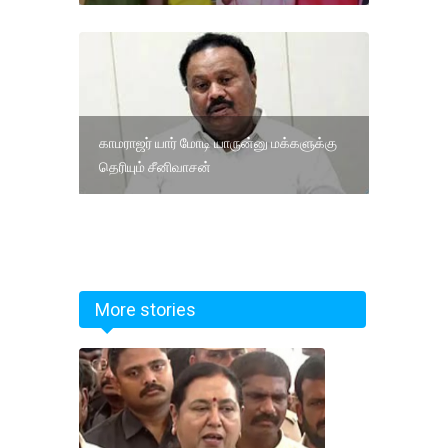
காமராஜர் யார் மோடி யாருன்னு மக்களுக்கு
தெரியும் சீனிவாசன்
More stories