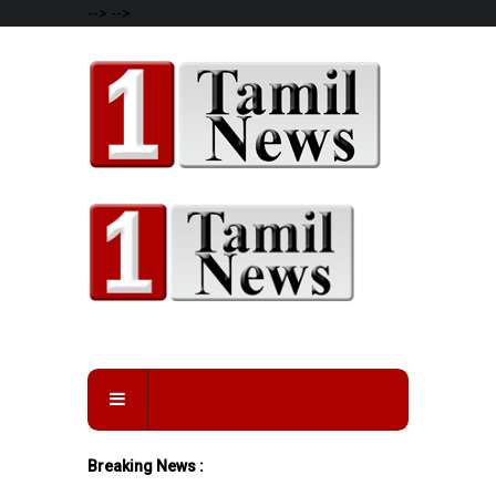
-->
-->
Breaking News :