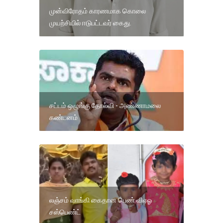
முன்விரோதம் காரணமாக கொலை
முயற்சியில் ஈடுபட்டவர் கைது.
சட்டம் ஒழுங்கு தோல்வி - அண்ணாமலை
கண்டனம்
லஞ்சம் வாங்கி கைதான பெண் விஏஓ
சஸ்பெண்ட்