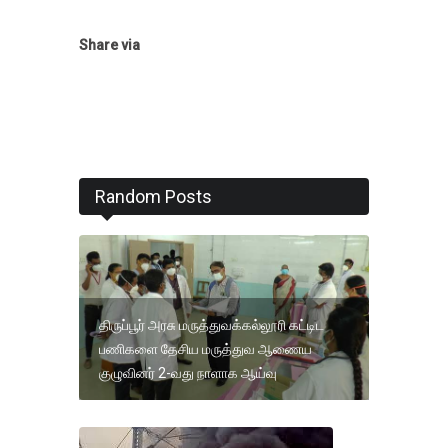
Share via
Random Posts
திருப்பூர் அரசு மருத்துவக்கல்லூரி கட்டிட
பணிகளை தேசிய மருத்துவ ஆணைய
குழுவினர் 2-வது நாளாக ஆய்வு