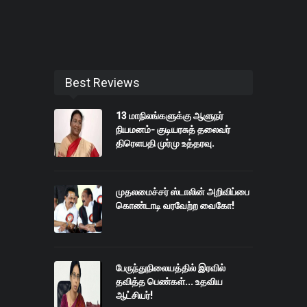
Best Reviews
13 மாநிலங்களுக்கு ஆளுநர்
நியமனம்- குடியரசுத் தலைவர்
திரெளபதி முர்மு உத்தரவு.
முதலமைச்சர் ஸ்டாலின் அறிவிப்பை
கொண்டாடி வரவேற்ற வைகோ!
பேருந்துநிலையத்தில் இரவில்
தவித்த பெண்கள்... உதவிய
ஆட்சியர்!