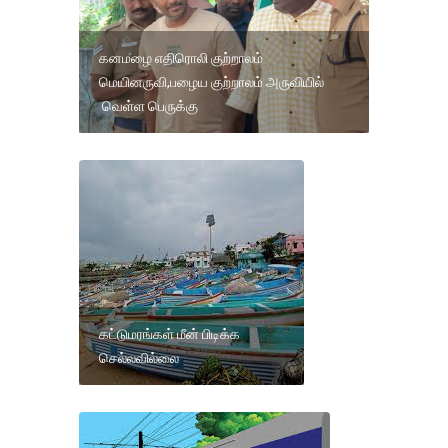
கனமழை எதிரொலி குற்றாலம்
மெயினருவி,பழைய குற்றாலம் அருவியில்
வெள்ள பெருக்கு
கட்டுமரங்கள் மீன் பிடிக்க
செல்லவில்லை