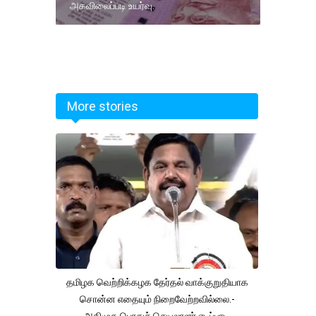
அகவிலைப்படி உயர்வு.
More stories
தமிழக வெற்றிக்கழக தேர்தல் வாக்குறுதியாக
சொன்ன எதையும் நிறைவேற்றவில்லை.-
அதிமுக பொதுச் செயலாளர் எடப்பாடி