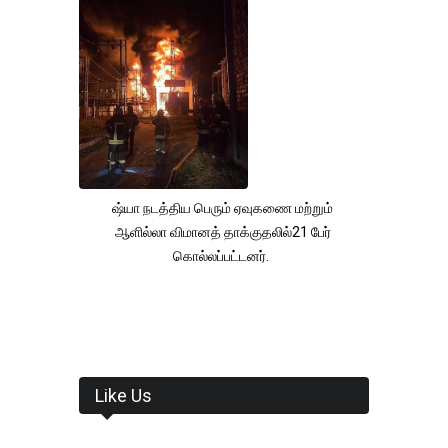
ஷ்யா நடத்திய பெரும் ஏவுகணை மற்றும்
ஆளில்லா விமானத் தாக்குதலில்21 பேர்
கொல்லப்பட்டனர்.
Like Us