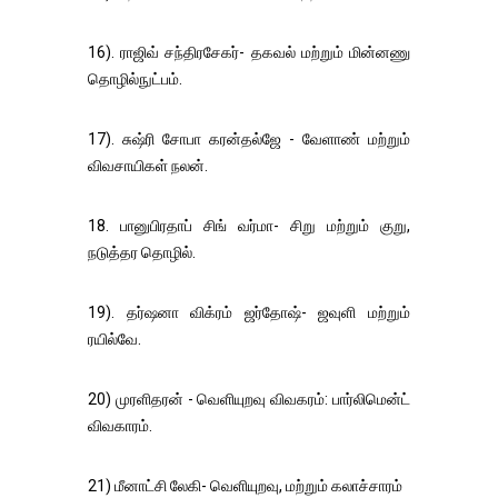
16). ராஜிவ் சந்திரசேகர்- தகவல் மற்றும் மின்னணு
தொழில்நுட்பம்.
17). சுஷ்ரி சோபா கரன்தல்ஜே - வேளாண் மற்றும்
விவசாயிகள் நலன்.
18. பானுபிரதாப் சிங் வர்மா- சிறு மற்றும் குறு,
நடுத்தர தொழில்.
19). தர்ஷனா விக்ரம் ஜர்தோஷ்- ஜவுளி மற்றும்
ரயில்வே.
20) முரளிதரன் - வெளியுறவு விவகரம்: பார்லிமென்ட்
விவகாரம்.
21) மீனாட்சி லேகி- வெளியுறவு, மற்றும் கலாச்சாரம்