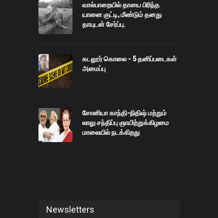
வால்பாறையில் தாயை பிரிந்த
யானை குட்டி, மீண்டும் தனது
தாயுடன் சேர்ப்பு.
கடலூர் கொலை - 5 தனிப்படைகள்
அமைப்பு
சோனியா காந்தி-நிதிஷ் மற்றும்
லாலு சந்திப்பு ஞாயிற்றுக்கிழமை
மாலையில் நடக்கிறது
Newsletters