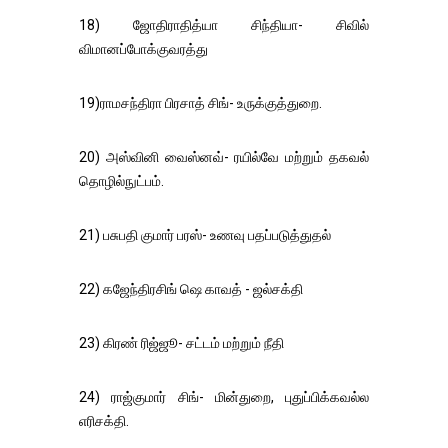
18) ஜோதிராதித்யா சிந்தியா- சிவில்
விமானப்போக்குவரத்து
19)ராமசந்திரா பிரசாத் சிங்- உருக்குத்துறை.
20) அஸ்வினி வைஸ்னவ்- ரயில்வே மற்றும் தகவல்
தொழில்நுட்பம்.
21) பசுபதி குமார் பரஸ்- உணவு பதப்படுத்துதல்
22) கஜேந்திரசிங் ஷெ காவத் - ஜல்சக்தி
23) கிரண் ரிஜ்ஜூ- சட்டம் மற்றும் நீதி
24) ராஜ்குமார் சிங்- மின்துறை, புதுப்பிக்கவல்ல
எரிசக்தி.