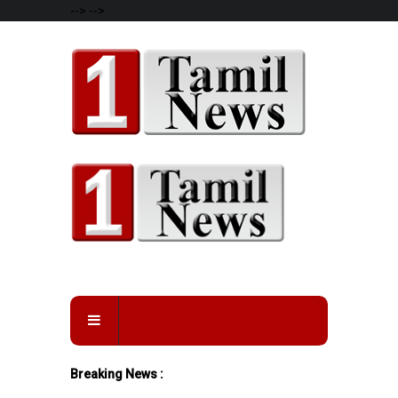
-->
-->
Breaking News :