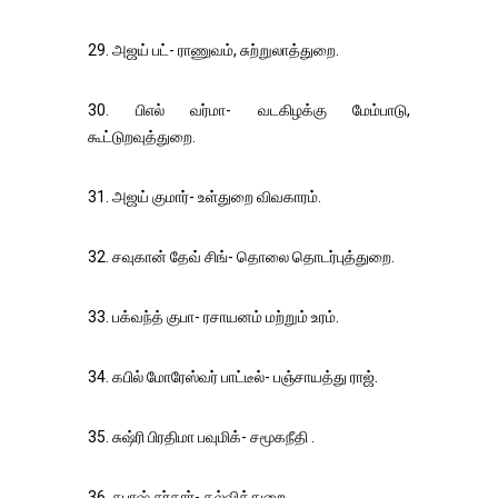
29. அஜய் பட்- ராணுவம், சுற்றுலாத்துறை.
30. பிஎல் வர்மா- வடகிழக்கு மேம்பாடு,
கூட்டுறவுத்துறை.
31. அஜய் குமார்- உள்துறை விவகாரம்.
32. சவுகான் தேவ் சிங்- தொலை தொடர்புத்துறை.
33. பக்வந்த் குபா- ரசாயனம் மற்றும் உரம்.
34. கபில் மோரேஸ்வர் பாட்டீல்- பஞ்சாயத்து ராஜ்.
35. சுஷ்ரி பிரதிமா பவுமிக்- சமூகநீதி .
36. சுபாஷ் சர்கார்- கல்வித்துறை.