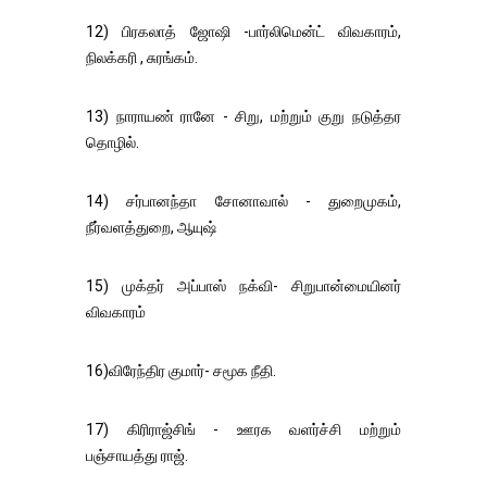
12) பிரகலாத் ஜோஷி -பார்லிமென்ட் விவகாரம்,
நிலக்கரி , சுரங்கம்.
13) நாராயண் ரானே - சிறு, மற்றும் குறு நடுத்தர
தொழில்.
14) சர்பானந்தா சோனாவால் - துறைமுகம்,
நீர்வளத்துறை, ஆயுஷ்
15) முக்தர் அப்பாஸ் நக்வி- சிறுபான்மையினர்
விவகாரம்
16)விரேந்திர குமார்- சமூக நீதி.
17) கிரிராஜ்சிங் - ஊரக வளர்ச்சி மற்றும்
பஞ்சாயத்து ராஜ்.