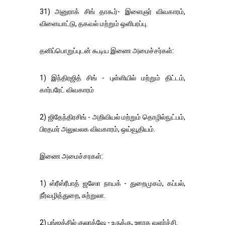
31) அனுராக் சிங் தாகூர்- இளைஞர் விவகாரம்,
விளையாட்டு, தகவல் மற்றும் ஒளிபரப்பு.
தனிப்பொறுப்புடன் கூடிய இணை அமைச்சர்கள்:
1) இந்திரஜித் சிங் - புள்ளியில் மற்றும் திட்டம்,
கார்பரேட் விவகாரம்
2) ஜிதேந்திரசிங் - அறிவியல் மற்றும் தொழில்நுட்பம்,
பிரதமர் அலுவலக விவகாரம், ஒய்வூதியம்.
இணை அமைச்சரகள்:
1) ஸ்ரீஸ்ரீபாத் ஜஸோ நாயக் - துறைமுகம், கப்பல்,
நீர்வழித்துறை, சுற்றுலா.
2) பங்ஜத்சில் குலாத்ஷே - உருக்கு, ஊரக வளர்ச்சி.