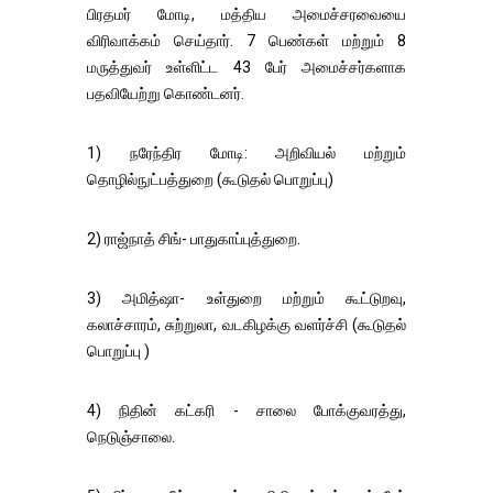
பிரதமர் மோடி, மத்திய அமைச்சரவையை
விரிவாக்கம் செய்தார். 7 பெண்கள் மற்றும் 8
மருத்துவர் உள்ளிட்ட 43 பேர் அமைச்சர்களாக
பதவியேற்று கொண்டனர்.
1) நரேந்திர மோடி: அறிவியல் மற்றும்
தொழில்நுட்பத்துறை (கூடுதல் பொறுப்பு)
2) ராஜ்நாத் சிங்- பாதுகாப்புத்துறை.
3) அமித்ஷா- உள்துறை மற்றும் கூட்டுறவு,
கலாச்சாரம், சுற்றுலா, வடகிழக்கு வளர்ச்சி (கூடுதல்
பொறுப்பு )
4) நிதின் கட்கரி - சாலை போக்குவரத்து,
நெடுஞ்சாலை.