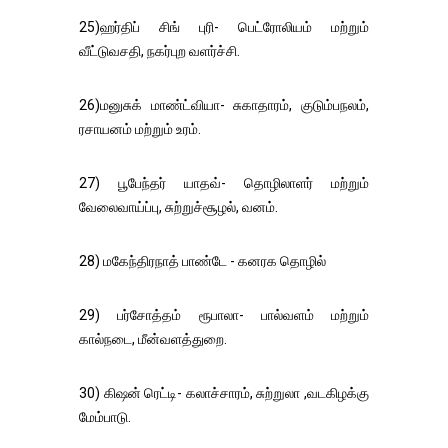
25)ஹர்திப் சிங் புரி- பெட்ரோலியம் மற்றும்
வீட்டுவசதி, நகர்புற வளர்ச்சி.
26)மனுசுக் மாண்ட்வியா- சுகாதாரம், குடும்பநலம்,
ரசாயனம் மற்றும் உரம்.
27) பூபேந்தர் யாதவ்- தொழிலாளர் மற்றும்
வேலைவாய்ப்பு, சுற்றுச்சூழல், வனம்.
28) மகேந்திரநாத் பாண்டே - கனரக தொழில்
29) பர்சோத்தம் ரூபாலா- பால்வளம் மற்றும்
கால்நடை, மீன்வளத்துறை.
30) கிஷன் ரெட்டி- கலாச்சாரம், சுற்றுலா ,வடகிழக்கு
மேம்பாடு.