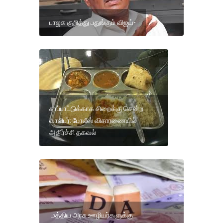
பாஜக குறித்து பதுங்கும் விஜய்-
சாப்பாட்டுக்காக சிறைக்கு சென்ற
வாலிபர்: போலீஸ் விசாரணையில்
அதிர்ச்சி தகவல்
மத்திய அரசு ஊழியர்களுக்கு