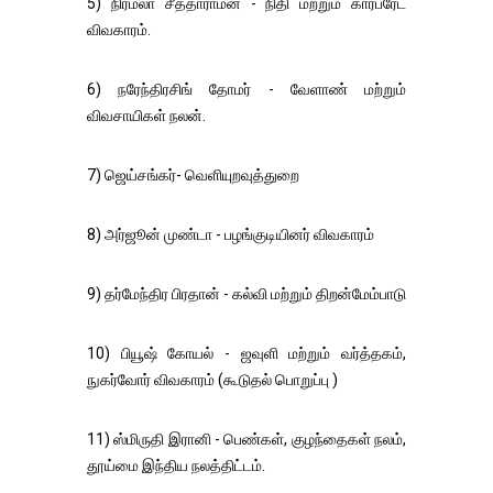
5) நிர்மலா சீத்தாராமன் - நிதி மற்றும் கார்பரேட்
விவகாரம்.
6) நரேந்திரசிங் தோமர் - வேளாண் மற்றும்
விவசாயிகள் நலன்.
7) ஜெய்சங்கர்- வெளியுறவுத்துறை
8) அர்ஜூன் முண்டா - பழங்குடியினர் விவகாரம்
9) தர்மேந்திர பிரதான் - கல்வி மற்றும் திறன்மேம்பாடு
10) பியூஷ் கோயல் - ஜவுளி மற்றும் வர்த்தகம்,
நுகர்வோர் விவகாரம் (கூடுதல் பொறுப்பு )
11) ஸ்மிருதி இரானி - பெண்கள், குழந்தைகள் நலம்,
தூய்மை இந்திய நலத்திட்டம்.