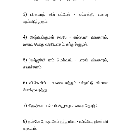
3) பிரகலாத் சிங் பட்டேல் - ஜல்சக்தி, உணவு
பதப்படுத்துதல்.
4) அஷ்வின்குமார் சவுபே - கம்பெனி விவகாரம்,
உணவு பொது விநியோகம், சுற்றுச்சூழல்.
5) )அர்ஜூன் ராம் மெக்வாட் - பாரலி. விவகாரம்,
சலாச்சாரம்.
6) வி.கே.சிங் - சாலை மற்றும் உள்நாட்டு விமான
போக்குவரத்து
7) கிருஷ்ணாபால் - மின்துறை, கனகர தொழில்.
8) தன்வே ரோஷாகேப் தத்தாரோ - ரயில்வே, நிலக்கரி
சுரங்கம்.