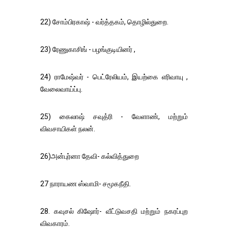
22) சோம்பிரகாஷ் - வர்த்தகம், தொழில்துறை.
23) ரேணுகாசிங் - பழங்குடியினர் ,
24) ராமேஷ்வர் - பெட்ரேலியம், இயற்கை எரிவாயு ,
வேலைவாய்ப்பு.
25) கைலாஷ் சவுத்ரி - வேளாண், மற்றும்
விவசாயிகள் நலன்.
26)அன்புர்னா தேவி- கல்வித்துறை
27 நாராயண ஸ்வாமி- சமூகநீதி.
28. கவுசல் கிஷோர்- வீட்டுவசதி மற்றும் நகரப்புற
விவகாரம்.