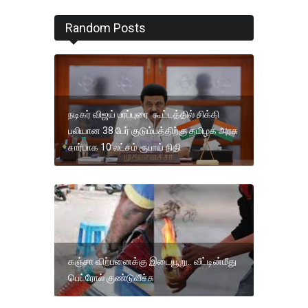
Random Posts
நடிகர் விஜய் பரப்புரை கூட்டத்தில் சிக்கி
பலியான 38 பேர் குடும்பத்திற்கு தமிழக அரசு
சார்பாக 10 லட்சம் ரூபாய் நிதி
கஞ்சா விற்பனைக்கு இடையூறு.. வீட்டின்மீது
பெட்ரோல் குண்டுவீச்சு