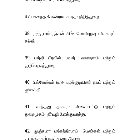
37. பக்வந்த் கிஷன்ராவ் காரத்- நிதித்துறை.
38. ராஜ்குமார் ரஞ்சன் சிங்- வெளியுறவு விவகாரம்
கல்வி.
39 பார்தி பிரவின் பவார்- சுகாதாரம் மற்றும்
குடும்பநலத்துறை.
40. பிஸ்வேஸ்வர் டுடு- பழங்குடியினர் நலம் மற்றும்
ஜல்சக்தி.
41. சாந்தனு தாகூர்.- விளையாட்டு மற்றும்
துறைமுகம் , நீர்வழி போக்குவரத்து.
42. முஞ்சபரா மகேந்திரபாய்- பெண்கள் மற்றும்
குழந்தைகள் நலத்துறை, ஆயுஷ்