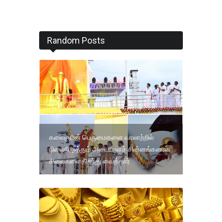
Random Posts
கலைஞரின் பெருமைகளை வரலாற்றில்
நிலைநிறுத்தும் அடையாளச் சின்னங்களான
சிலைகளைதிறந்து வைத்தார்