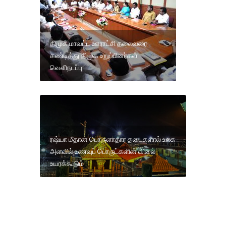
திமுக மாவட்ட ஊராட்சி தலைவரை
கண்டித்து திமுக உறுப்பினர்கள்
வெளிநடப்பு.
ரஷ்யா மீதான பொருளாதார தடைகளால் உலக
அளவில் உணவுப் பொருட்களின் விலை
உயரக்கூடும்