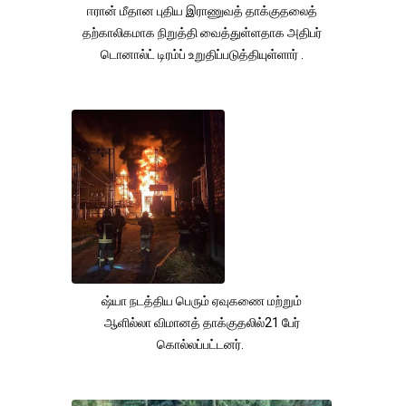
ஈரான் மீதான புதிய இராணுவத் தாக்குதலைத்
தற்காலிகமாக நிறுத்தி வைத்துள்ளதாக அதிபர்
டொனால்ட் டிரம்ப் உறுதிப்படுத்தியுள்ளார் .
ஷ்யா நடத்திய பெரும் ஏவுகணை மற்றும்
ஆளில்லா விமானத் தாக்குதலில்21 பேர்
கொல்லப்பட்டனர்.