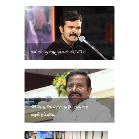
சாட்டை துரைமுருகன் விடுவிப்பு
KN நேரு மீது லஞ்ச ஒழிப்புத்துறை
வழக்குப்பதிவு