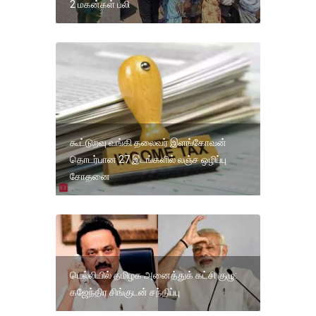
2 மகன்கள் பலி
கூட்டுறவு வங்கி தலைவர் இளங்கோவன்
தொடர்பான 27 இடங்களில் லஞ்ச ஒழிப்பு
சோதனை
டெல்லியில் தமிழக அனைத்துக் கட்சி குழு:
கஜேந்திர சிங்குடன் சந்திப்பு