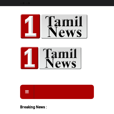
-->
-->
Breaking News :