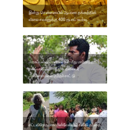
இன்று சென்னையில் ஆபரண தங்கத்தின்
விலை சவரனுக்கு 400 ரூபாய் உயர்வு.
அரசுப் பள்ளி மாணவர்கள் மீது மாற்றாந்தாய்
மனப்பான்மை- பா.ஜ.க தலைவர்
அண்ணாமலை குற்றச்சாட் டு
சட்டவிரோதமாக மின்வேலியில் சிக்கி தந்தை