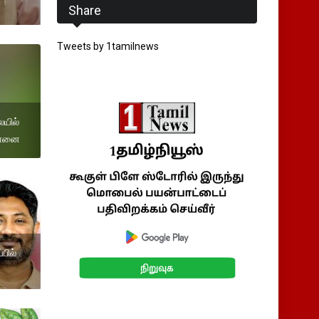
Share
Tweets by 1tamilnews
யில்
 யானை
பில்