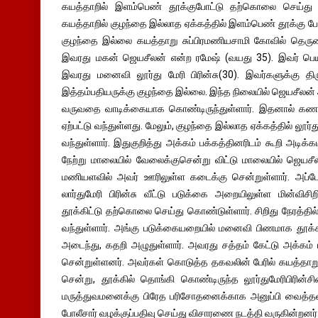
கயத்தாறில் இளம்பெண் தூக்குபோட்டு தற்கொலை செய்து கொ
கயத்தாறில் குழந்தை இல்லாத ஏக்கத்தில் இளம்பெண் தூக்கு 
குழந்தை இல்லை கயத்தாறு சுப்பிரமணியசாமி கோவில் தெருவை
இவரது மகன் ஜெயசீலன் என்ற ரமேஷ் (வயது 35). இவர் பெய
இவரது மனைவி லூர்து மேரி பிரின்சு(30). இவர்களுக்கு 
இத்தம்பதியருக்கு குழந்தை இல்லை. இந்த நிலையில் ஜெயசீலன் அடிக
வருவதை வாடிக்கையாக கொண்டிருந்துள்ளார். இதனால் க
ஏற்பட்டு வந்துள்ளது. மேலும், குழந்தை இல்லாத ஏக்கத்தில் லூர்து
வந்துள்ளார். இதுகுறித்து அக்கம் பக்கத்தினரிடம் கூறி அடிக்கட
நேற்று மாலையில் வேலைக்குசென்று விட்டு மாலையில் ஜெயசீலன்
மணியளவில் அவர் ஊரிலுள்ள கடைக்கு சென்றுள்ளார். அப்ப
லார்துமேரி பிரின்சு வீட்டு படுக்கை அறையிலுள்ள மின்விசிற
தூக்கிட்டு தற்கொலை செய்து கொண்டுள்ளார். சிறிது நேரத்தில் 
வந்துள்ளார். அங்கு படுக்கையறையில் மனைவி பிணமாக தூக்கி
அடைந்து, கதறி அழுதுள்ளார். அவரது சத்தம் கேட்டு அக்கம் ப
சென்றுள்ளனர். அவர்கள் கொடுத்த தகவலின் பேரில் கயத்தாறு ப
சென்று, தூக்கில் தொங்கி கொண்டிருந்த லூர்துமேரிபிரின்சி
மருத்துவமனைக்கு பிரேத பரிசோதனைக்காக அனுப்பி வைத்தனர்
போலீசார் வழக்குப்பதிவு செய்து விசாரணை நடத்தி வருகின்றனர்