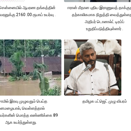
சென்னையில் ஆபரண தங்கத்தின்
ஈரான் மீதான புதிய இராணுவத் தாக்க
ரனுக்கு 2160 .00 ரூபாய் உயர்வு .
தற்காலிகமாக நிறுத்தி வைத்துள்
அதிபர் டொனால்ட் டிரம்ப்
உறுதிப்படுத்தியுள்ளார் .
ாமில் இரவு முழுவதும் பெய்த
தமிழக பட்ஜெட் முழு விபரம்
னமழையால், வெள்ளத்தால்
்தவர்களின் மொத்த எண்ணிக்கை 89
ஆக உயர்ந்துள்ளது.