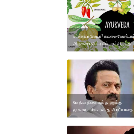
சர்க்கரை நோயா? கவலை வேண்டாம்.
அஞ்சறைப்பெட்டியில் மருந்திருக்கு!
மே தின நினைவுத் தூணுக்கு
மு.க.ஸ்டாலின், மலர் தூவி மரியாதை