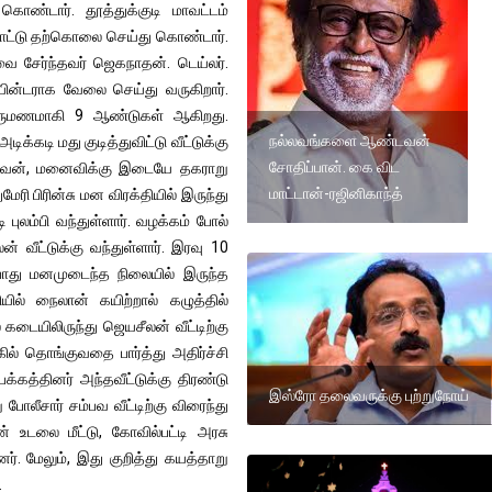
ண்டார். தூத்துக்குடி மாவட்டம்
போட்டு தற்கொலை செய்து கொண்டார்.
 சேர்ந்தவர் ஜெகநாதன். டெய்லர்.
ின்டராக வேலை செய்து வருகிறார்.
திருமணமாகி 9 ஆண்டுகள் ஆகிறது.
நல்லவங்களை ஆண்டவன்
்கடி மது குடித்துவிட்டு வீட்டுக்கு
சோதிப்பான். கை விட
ணவன், மனைவிக்கு இடையே தகராறு
மாட்டான்-ரஜினிகாந்த்
மேரி பிரின்சு மன விரக்தியில் இருந்து
ி புலம்பி வந்துள்ளார். வழக்கம் போல்
 வீட்டுக்கு வந்துள்ளார். இரவு 10
ோது மனமுடைந்த நிலையில் இருந்த
ியில் நைலான் கயிற்றால் கழுத்தில்
கடையிலிருந்து ஜெயசீலன் வீட்டிற்கு
ல் தொங்குவதை பார்த்து அதிர்ச்சி
க்கத்தினர் அந்தவீட்டுக்கு திரண்டு
இஸ்ரோ தலைவருக்கு புற்றுநோய்
ோலீசார் சம்பவ வீட்டிற்கு விரைந்து
ன் உடலை மீட்டு, கோவில்பட்டி அரசு
. மேலும், இது குறித்து கயத்தாறு
.