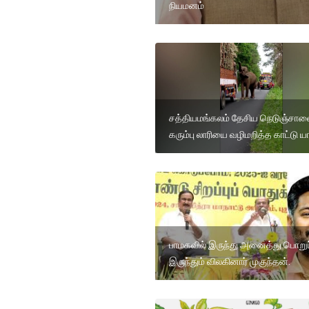
நியமனம்
சத்தியமங்கலம் தேசிய நெடுஞ்சாலை
கரும்பு லாரியை வழிமறித்த காட்டு
பாமகவில் இருந்து அனைத்து பொறுப்
இருந்தும் விலகினார் முகுந்தன்.