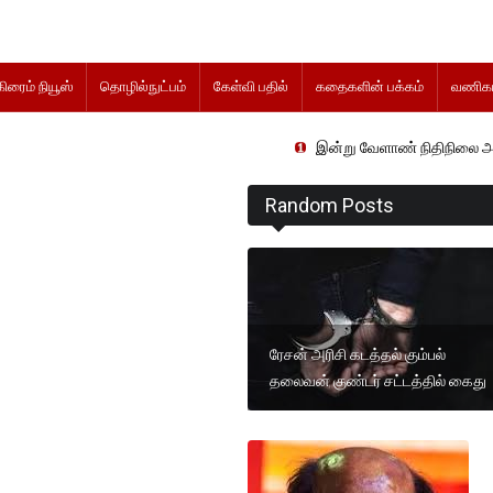
கிரைம் நியூஸ்
தொழில்நுட்பம்
கேள்வி பதில்
கதைகளின் பக்கம்
வணிகம
இன்று வேளாண் நிதிநிலை அறிக்கை தாக்கல
Random Posts
ரேசன் அரிசி கடத்தல் கும்பல்
தலைவன் குண்டர் சட்டத்தில் கைது