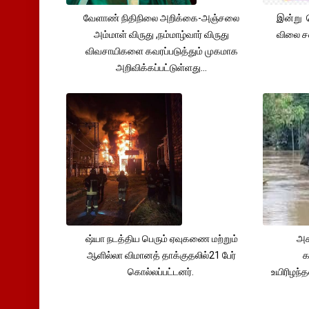
வேளாண் நிதிநிலை அறிக்கை-அஞ்சலை
இன்று 
அம்மாள் விருது ,நம்மாழ்வார் விருது
விலை சவ
விவசாயிகளை கவரப்படுத்தும் முகமாக
அறிவிக்கப்பட்டுள்ளது...
ஷ்யா நடத்திய பெரும் ஏவுகணை மற்றும்
அச
ஆளில்லா விமானத் தாக்குதலில்21 பேர்
க
கொல்லப்பட்டனர்.
உயிரிழந