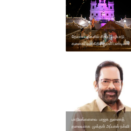
தேவாலயங்களில் சிறப்பு வழிபாடு..
களைகட்டிய கிறிஸ்துமஸ் பண்டிகை..
மாநிலங்களவை பாஜக துணைத்
தலைவராக முக்தாா் அப்பாஸ் நக்வி