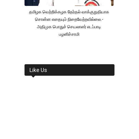
தமிழக வெற்றிக்கழக தேர்தல் வாக்குறுதியாக
சொன்ன எதையும் நிறைவேற்றவில்லை.-
அதிமுக பொதுச் செயலாளர் எடப்பாடி
பழனிச்சாமி
Like Us