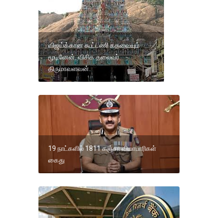
விஜய்க்கான கூட்டணி கதவையும்
மூடினேன். விசிக தலைவர்
திருமாவளவன்.
19 நாட்களில் 1811 கஞ்சா வியாபாரிகள்
கைது