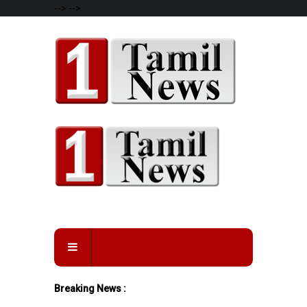
-->
-->
Breaking News :