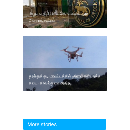
ரிசர்வ் வங்கி நிதிக் கொள்கைக் குழு
அவசரக் கூட்டம்
தூத்துக்குடி மாவட்டத்தில் டிரோன்கள் பறக்க
தடை- காவல்துறை அதிரடி
More stories