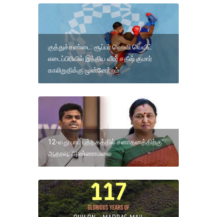
குத்துச்சண்டை: சூப்பர் ஹெவி வெயிட்
எடைப்பிரிவில் இந்திய வீரர் சதீஷ் குமார்
காலிறுதிக்கு முன்னேற்றம்
12-வது பாட புத்தகத்தில் சனாதனத்திற்கு
ஆதரவு; அண்ணாமலை