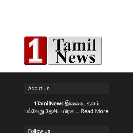
About Us
1TamilNews
இணையதளம்
பல்வேறு தேசிய பிரச ...
Read More
Follow us