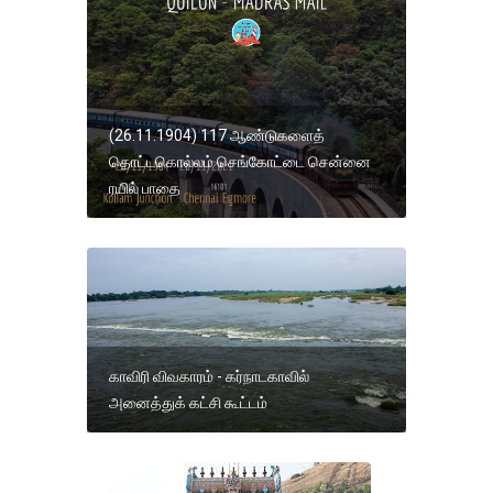
(26.11.1904) 117 ஆண்டுகளைத்
தொட்டகொல்லம் செங்கோட்டை சென்னை
ரயில் பாதை
காவிரி விவகாரம் - கர்நாடகாவில்
அனைத்துக் கட்சி கூட்டம்