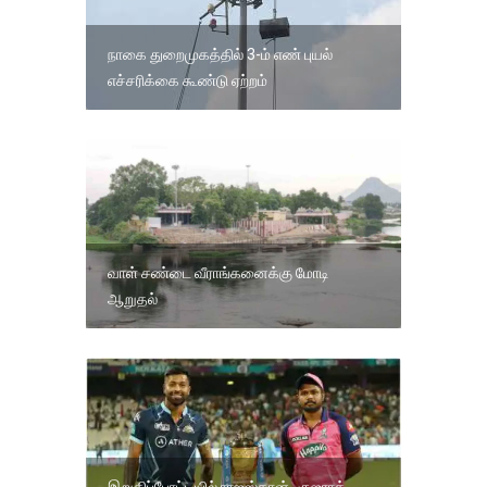
நாகை துறைமுகத்தில் 3-ம் எண் புயல்
எச்சரிக்கை கூண்டு ஏற்றம்
வாள் சண்டை வீராங்கனைக்கு மோடி
ஆறுதல்
இறுதிப்போட்டியில் ராஜஸ்தான் -குஜராத்