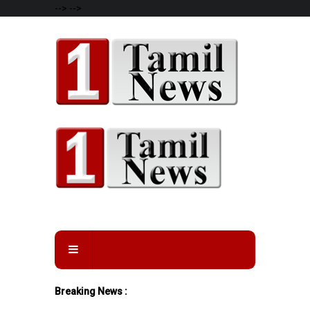
-->
-->
Breaking News :