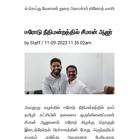
ல் செய்து வேளாண் துறை அமைச்சர் வினோத் வாசித்து வருகிறார். �.
ஈரோடு நீதிமன்றத்தில் சீமான் ஆஜர்
by Staff / 11-09-2023 11:35:02am
அவதூறு வழக்கில் ஈரோடு நீதிமன்றத்தில் நாம்
தமிழர் கட்சியின் தலைமை ஒருங்கிணைப்பாளர்
சீமான் ஆஜரானார். ஈரோடு கிழக்கு தொகுதி
இடைத்தேர்தல் பிரச்சாரத்தின் போது அருந்ததியர்
சமூகம் குறித்து அவதூறாக பேசியதாக