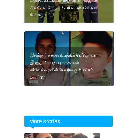
அணிகள் மோதல்..கோப்பையை வெல்ல
போவது யார்.?
இலத்தூர் சாலை விபத்தில் பெற்றோரை
இழந்த 2ம் வகுப்பு மாணவன்
சர்வேஸ்வரனின் பெயரில் ரூ. 5 லட்சம்
வைப்பீடு
More stories