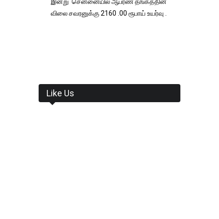
இன்று சென்னையில் ஆபரண தங்கத்தின்
விலை சவரனுக்கு 2160 .00 ரூபாய் உயர்வு .
Like Us