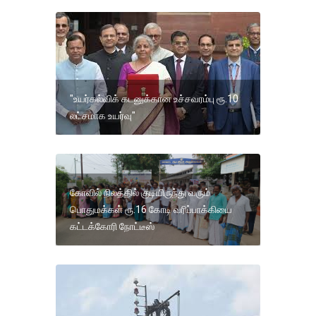
"உயர்கல்விக் கடனுக்கான உச்சவரம்பு ரூ.10
லட்சமாக உயர்வு"
கோவில் நிலத்தில் குடியிருந்து வரும்
பொதுமக்கள் ரூ.16 கோடி வரிப்பாக்கியை
கட்டக்கோரி நோட்டீஸ்