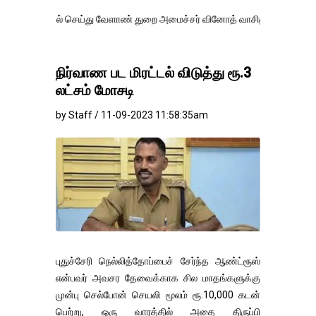
் செய்து வேளாண் துறை அமைச்சர் வினோத் வாசித்து வருகிறார். �.
நிர்வாண பட மிரட்டல் விடுத்து ரூ.3
லட்சம் மோசடி
by Staff / 11-09-2023 11:58:35am
புதுச்சேரி நெல்லித்தோப்பைச் சேர்ந்த ஆண்ட்ரூஸ்
என்பவர் அவசர தேவைக்காக சில மாதங்களுக்கு
முன்பு செல்போன் செயலி மூலம் ரூ.10,000 கடன்
பெற்று, ஒரு வாரத்தில் அதை திருப்பி