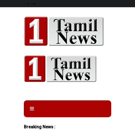
-->
-->
Breaking News :