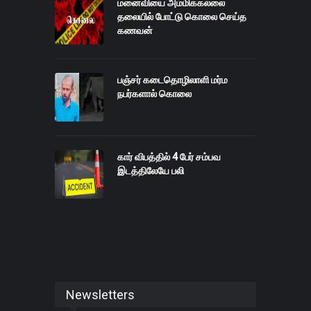
மனைவியை அம்மிக்கல்லை
தலையில் போட்டு கொலை செய்த
கணவன்
பஞ்சர் கடைதொழிலாளி மர்ம
நபர்களால் கொலை
கார் விபத்தில் 4 பேர் சம்பவ
இடத்திலேயே பலி
Newsletters