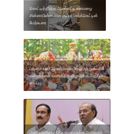
கொட்டித்தீர்த்த ஆலங்கட்டி கனமழை
சின்னாபின்னமான சூப்பர் மார்க்கெட்டின்
மேற்கூரை
பத்மநாபபுரம் அரண்மனையில் இருந்து சுவாமி
விக்ரகங்கள் நவராத்திரி விழாவுக்கு அனுப்பி
வைப்பு.
அன்புமணியை நீக்க ராமதாசுக்கு அதிகாரம்