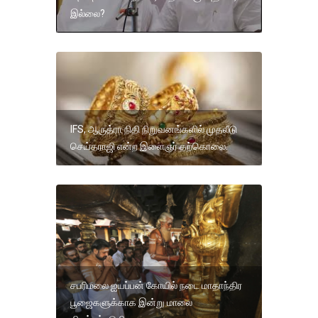
இல்லை?
IFS, ஆருத்ரா நிதி நிறுவனங்களில் முதலீடு
செய்தராஜி என்ற இளைஞர் தற்கொலை.
சபரிமலை ஐயப்பன் கோயில் நடை மாதாந்திர
பூஜைகளுக்காக இன்று மாலை