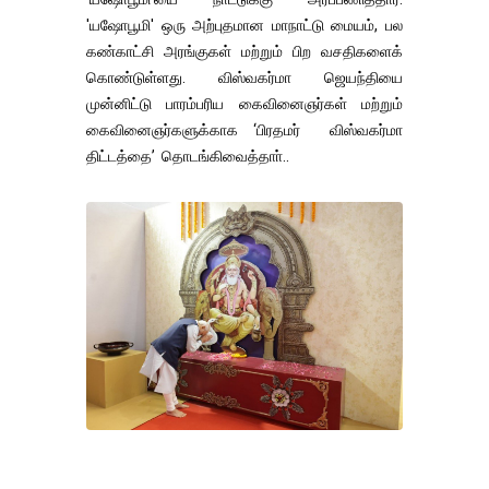
'யஷோபூமி' ஒரு அற்புதமான மாநாட்டு மையம், பல
கண்காட்சி அரங்குகள் மற்றும் பிற வசதிகளைக்
கொண்டுள்ளது. விஸ்வகர்மா ஜெயந்தியை
முன்னிட்டு பாரம்பரிய கைவினைஞர்கள் மற்றும்
கைவினைஞர்களுக்காக ‘பிரதமர் விஸ்வகர்மா
திட்டத்தை’ தொடங்கிவைத்தாா்..