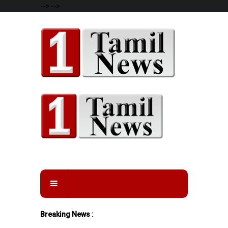
-->
-->
Breaking News :