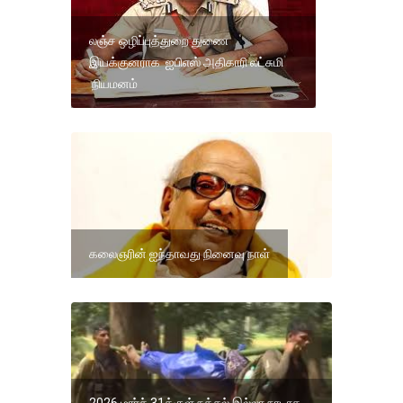
லஞ்ச ஒழிப்புத்துறை துணை
இயக்குனராக ஐபிஎஸ் அதிகாரி லட்சுமி
நியமனம்
கலைஞரின் ஐந்தாவது நினைவு நாள்
2026 மார்ச் 31க்குள் நக்சல் இல்லா நாடாக