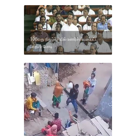
100வது நிகழ்ச்சியில் உணர்ச்சிவசப்பட்ட
பிரதமர் மோடி