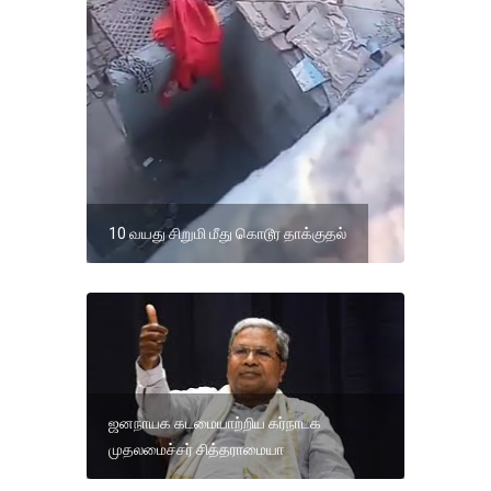
10 வயது சிறுமி மீது கொடூர தாக்குதல்
ஜனநாயக கடமையாற்றிய கர்நாடக
முதலமைச்சர் சித்தராமையா