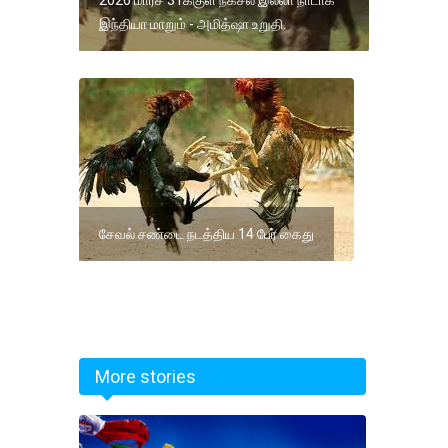
இந்தியா மாறும் - அமித்ஷா உறுதி.
சேவல் சண்டை நடத்திய 14 பேர் கைது
More stories