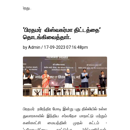
தங்கம்-வெள்ளி வில
‘பிரதமர் விஸ்வகர்மா திட்டத்தை’
தொடங்கிவைத்தாா்.
by Admin / 17-09-2023 07:16:48pm
பிரதமர் நரேந்திர மோடி இன்று புது தில்லியில் உள்ள
துவாரகாவில் இந்திய சர்வதேச மாநாட்டு மற்றும்
கண்காட்சி மையத்தின் முதல் கட்டம் -
‘யஷோபூமி’யை நாட்டுக்கு அர்ப்பணித்தார்.