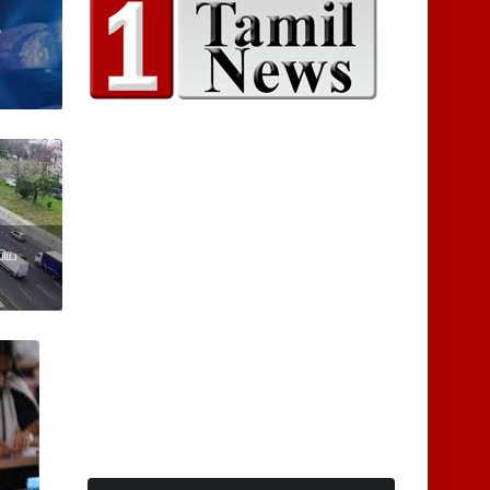
ு
்பிய