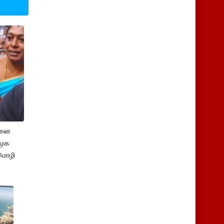
சனை
ிமுக
மொழி