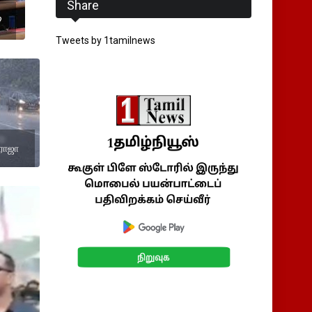
Share
?
Tweets by 1tamilnews
.ராஜா