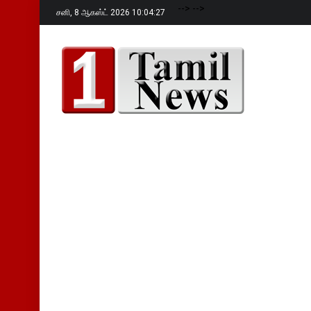
-->
-->
சனி,
8 ஆகஸ்ட் 2026 10:04:28