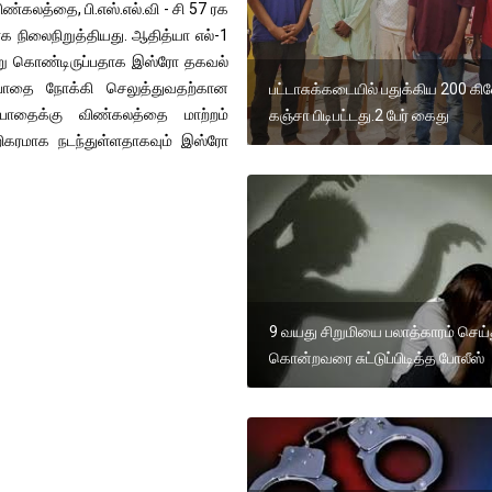
ண்கலத்தை, பி.எஸ்.எல்.வி - சி 57 ரக
ாக நிலைநிறுத்தியது. ஆதித்யா எல்-1
்று கொண்டிருப்பதாக இஸ்ரோ தகவல்
்பாதை நோக்கி செலுத்துவதற்கான
பட்டாசுக்கடையில் பதுக்கிய 200 க
பாதைக்கு விண்கலத்தை மாற்றம்
கஞ்சா பிடிபட்டது.2 பேர் கைது
ிகரமாக நடந்துள்ளதாகவும் இஸ்ரோ
9 வயது சிறுமியை பலாத்காரம் செய்
கொன்றவரை சுட்டுப்பிடித்த போலீஸ்