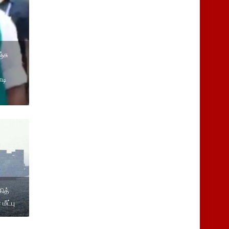
்சு
ாடி
கித்
ீட்பு