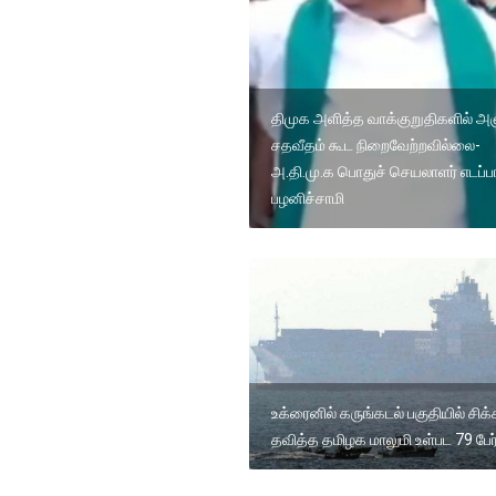
திமுக அளித்த வாக்குறுதிகளில் அஞ
சதவீதம் கூட நிறைவேற்றவில்லை-
அ.தி.மு.க பொதுச் செயலாளர் எடப்ப
பழனிச்சாமி
உக்ரைனில் கருங்கடல் பகுதியில் சிக்
தவித்த தமிழக மாலுமி உள்பட 79 பேர் ம