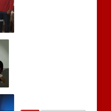
ிலோ
து