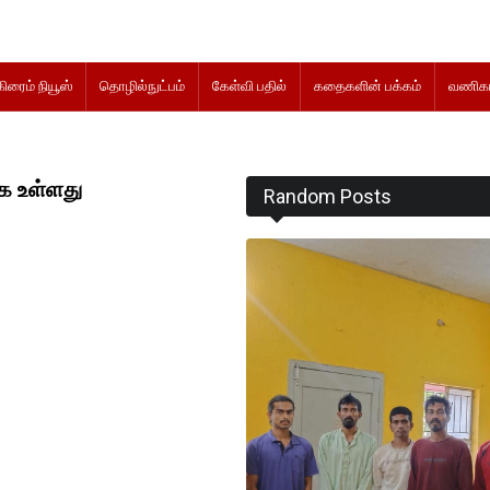
கிரைம் நியூஸ்
தொழில்நுட்பம்
கேள்வி பதில்
கதைகளின் பக்கம்
வணிகம
க உள்ளது
Random Posts