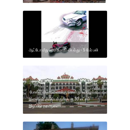
ஆட்டோ மீது லாரி மோதி விபத்து - 5 பேர் பலி
போலீஸ் விசாரணைக்கு சென்று உயிரிழந்த
இளைஞர் குடும்பத்துக்கு ரூ.30 லட்சம்
இழப்பீடு தர ஆணை.