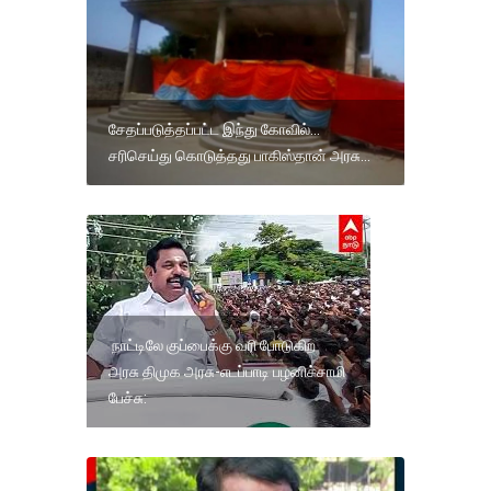
சேதப்படுத்தப்பட்ட இந்து கோவில்...
சரிசெய்து கொடுத்தது பாகிஸ்தான் அரசு...
நாட்டிலே குப்பைக்கு வரி போடுகிற
அரசு திமுக அரசு-எடப்பாடி பழனிச்சாமி
பேச்சு: