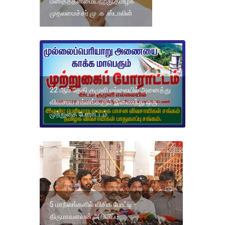
மனிதத்தன்மையற்றது;தமிழக
முதலமைச்சர் மு .க .ஸ்டாலின்
22 ஆம் தேதி குமுளி எல்லையில் அனைத்து
விவசாய சங்கங்களும் இணைந்து ஒரு
முற்றுகை போராட்டம்.
5 மாநிலங்களில் விசிக போட்டி -
திருமாவளவன் அறிவிப்பு