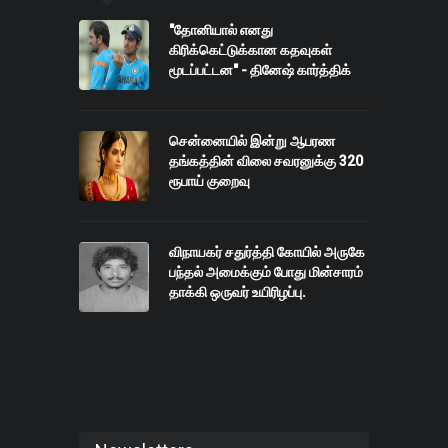
"தோனியால் எனது
கிரிக்கெட்டுக்கான கதவுகள்
மூடப்பட்டன" - தினேஷ் கார்த்திக்
சென்னையில் இன்று ஆபரண
தங்கத்தின் விலை சவரனுக்கு 320
ரூபாய் குறைவு
விநாயகர் சதுர்த்தி கோயில் அருகே
பந்தல் அமைக்கும் போது மின்சாரம்
தாக்கி ஒருவர் உயிரிழப்பு.