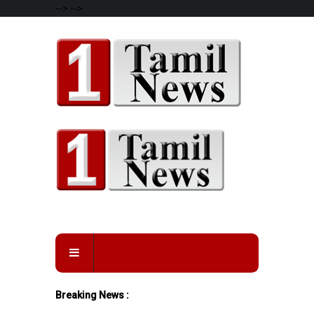
-->
-->
Breaking News :