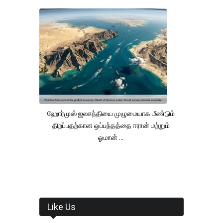
ஹோர்முஸ் ஜலசந்தியை முழுமையாக மீண்டும்
திறப்பதற்கான ஒப்பந்தத்தை ஈரான் மற்றும்
ஓமான் ...
Like Us