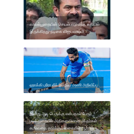
காவல்துறையின் செயல்பாடு மந்த கதியில்
இருக்கிறது-நடிகை விஜயலக்ஷ்மி.
ஹாக்கி புரோ லீக் இந்திய அணி அறிவிப்பு
இன்று ஆடி பெருக்கு என்பதால் பேரூர்
படித்துறையில் அதிகளவிலான பக்தர்கள்
கூடுவதை தடுக்கும் வகையில் ஆற்றிற்கு