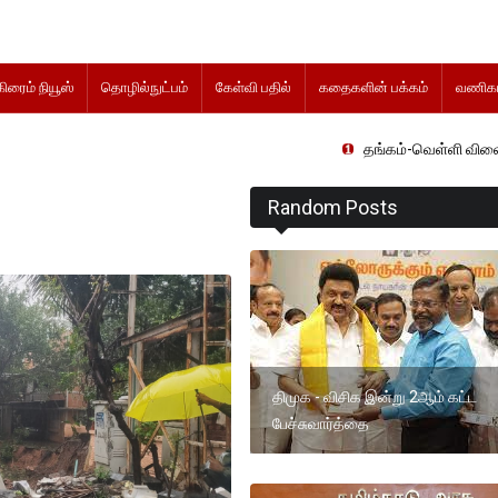
கிரைம் நியூஸ்
தொழில்நுட்பம்
கேள்வி பதில்
கதைகளின் பக்கம்
வணிகம
தங்கம்-வெள்ளி விலை மாற்றமின்றிதெ
Random Posts
திமுக - விசிக இன்று 2ஆம் கட்ட
பேச்சுவார்த்தை