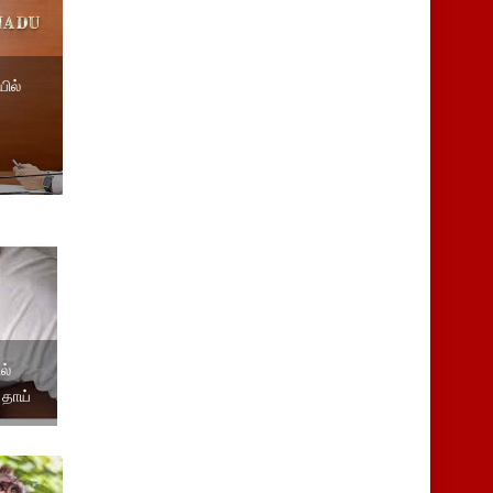
ில்
ல்
தாய்