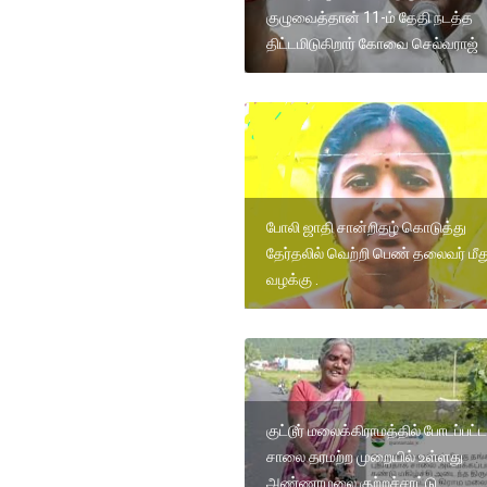
குழுவைத்தான் 11-ம் தேதி நடத்த
திட்டமிடுகிறார் கோவை செல்வராஜ்
போலி ஜாதி சான்றிதழ் கொடுத்து
தேர்தலில் வெற்றி பெண் தலைவர் மீத
வழக்கு .
குட்டூர் மலைக்கிராமத்தில் போடப்பட்ட
சாலை தரமற்ற முறையில் உள்ளது
அண்ணாமலை குற்றச்சாட்டு