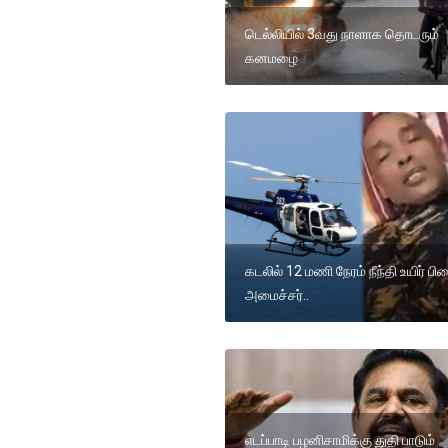
டெல்லியில் 3வது நாளாக தொடரும்
கனமழை
கடலில் 12 மணி நேரம் நீந்தி உயிர் ப
அமைச்சர்..
எடப்பாடி பழனிசாமிக்கு துதி பாடும்