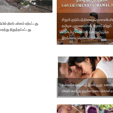
சிறுமி குடும்பத்தினரைதொலைபேசிய
 திடீர் பள்ளம் ஏற்பட்டது.
தமிழக முதலமைச்சர் ஜோசப் விஜய்
த்து நிறுத்தப்பட்டது.
தொடர்பு கொண்டு தனது ஆழ்ந்த
இரங்கலை தெரிவித்துள்ளார்.
கள்ளக்காதலுக்கு இடையூறு: உணவி
விஷம் கலந்து குழந்தையை கொன்ற 