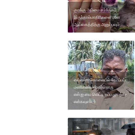
குரங்கு அம்மை சந்தேகம்
இருந்தால்மாதிரிகளை புனே
ஆய்வகத்திற்கு அனுப்பவும்
எஸ்எஸ்ஐ கொலையில் தேடப்பட்ட
மணிகண்டன் மற்றொரு
எஸ்.ஐ.யை வெட்டி தப்ப முயற்சி-
என்கவுண்டர்