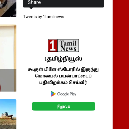
Share
்
Tweets by 1tamilnews
.