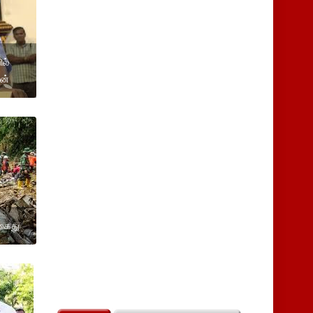
ல்
ன்
 கைது