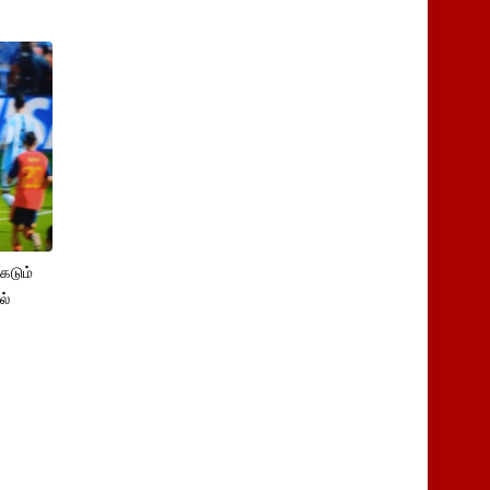
கடும்
ல்