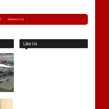
்
விளையாட்டு
Like Us
விமான