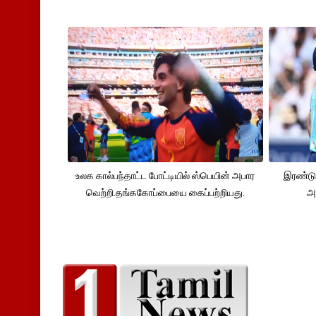
உலக கால்பந்தாட்ட போட்டியில் ஸ்பெயின் அபார
இரண்டு
வெற்றி.தங்ககோப்பையை கைப்பற்றியது.
அ