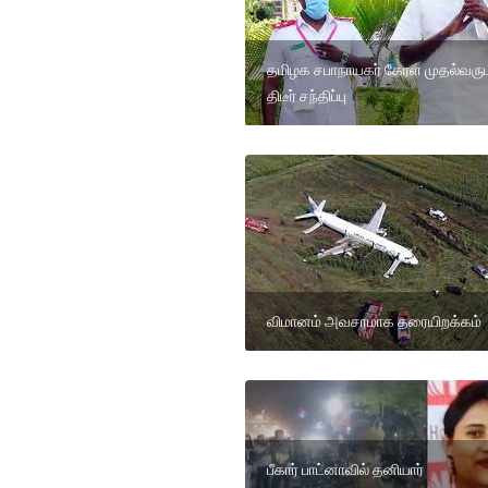
தமிழக சபாநாயகர் கேரள முதல்வரு
திடீர் சந்திப்பு
விமானம் அவசரமாக தரையிறக்கம்
பீகார் பாட்னாவில் தனியார்