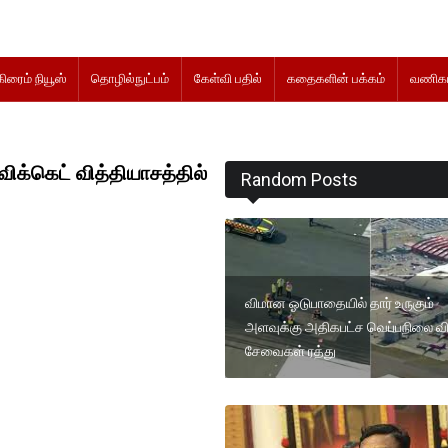
கிரைம் நியூஸ்
தொழில்நுட்பம்
கேள்வி பதில்
கதைகளின் பக்கம்
வணிகம
்கெட் வித்தியாசத்தில்
Random Posts
விமான ஓடுபாதையில் தார் உருகும்
அளவுக்கு அதிகபட்ச வெப்பநிலை 
சேவைகள் ரத்து