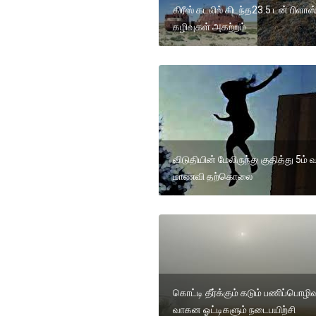
கிரீஸ் கடலில் கிடந்த23.5 டன் பிளாஸ்
கழிவுகள் அகற்றம்
விடுதியின் மேலிருந்து குதித்து 5ம் வ
மாணவி தற்கொலை
கொட்டி தீர்க்கும் கடும் பணிப்பொழிவ
வாகன ஓட்டிகளும் நடைபயிற்சி