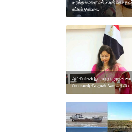
மருத்துவமனையில் பெண் மருத்துவர
சுட்டுக் கொலை.
ஆட்சியர்கள் இடமாற்றம் -முதன்மை
செயலாளர் சிவதாஸ் மீனா அறிவிப்பு.