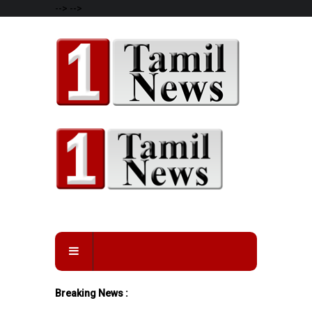
-->
-->
Breaking News :