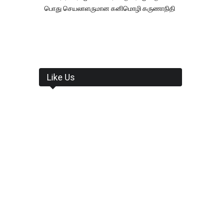
பொது செயலாளருமான கனிமொழி கருணாநிதி
Like Us