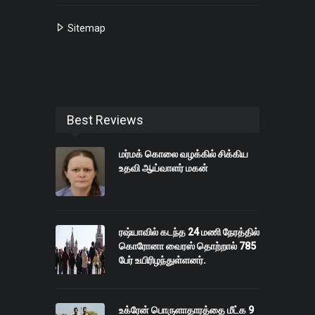
Sitemap
Best Reviews
மர்மக் கொலை வழக்கில் சிக்கிய
உதவி ஆய்வாளர் மகன்
ரஷ்யாவில் கடந்த 24 மணி நேரத்தில்
கொரோனா வைரஸ் தொற்றால் 785
பேர் உயிரிழந்துள்ளனர்.
உக்ரேன் பொருளாதாரத்தை மீட்க 9