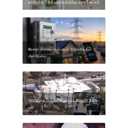
உயிரிழந்த 7 பேர் குடும்பத்திற்கு தலா 1 லட்சம்
கோடைக்காலம் என்பதால் அதிகரிக்கும்
மின்தேவை.
அமெரிக்க மசூதியில் துப்பாக்கி சூடு: 3 பேர்
பலி