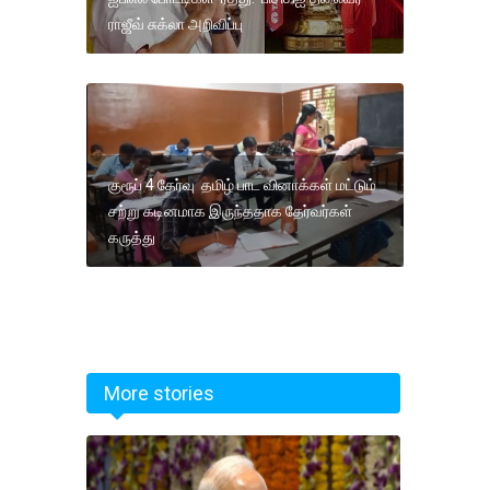
ராஜீவ் சுக்லா அறிவிப்பு
குரூப் 4 தேர்வு தமிழ் பாட வினாக்கள் மட்டும்
சற்று கடினமாக இருந்ததாக தேர்வர்கள்
கருத்து
More stories