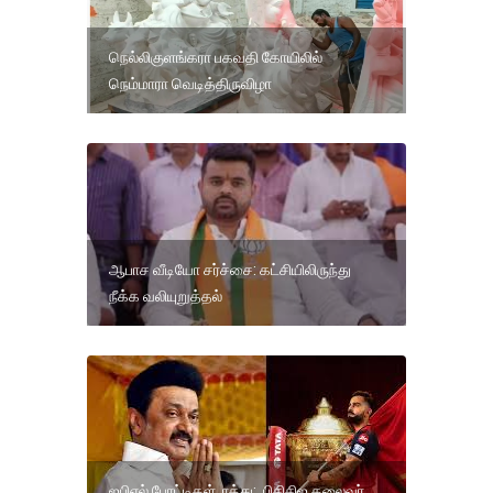
நெல்லிகுளங்கரா பகவதி கோயிலில்
நெம்மாரா வெடித்திருவிழா
ஆபாச வீடியோ சர்ச்சை: கட்சியிலிருந்து
நீக்க வலியுறுத்தல்
ஐபிஎல் போட்டிகள் ரத்து: பிசிசிஐ தலைவர்