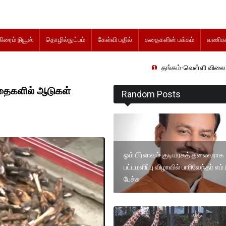
கிரைம் நியூஸ்
தொழில்நுட்பம்
கேள்வி பதில்
கதைகளின் பக்கம்
வணிகம
தங்கம்-வெள்ளி விலை மாற்றமின்றிதொடர
ந்தைகளில் ஆடுகள்
Random Posts
ஓம் பிர்லாவும் குடியரசுத் தலைவராக
பட்டமளிப்பு விழாவில் பாரிவேந்தர் எம்.ப
பேச்சு