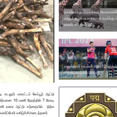
நெதர்லாந்து மிருகக்காட்சிசாலையில
சுற்றுச்சூழல் பயணிகளை கவர்ந்து 
காண்டாமிருகம் குட்டி
ராஜஸ்தான் ராயல்ஸ் அணி12 ரன்கள்
வித்தியாசத்தில் வெற்றி
 கடலூர் மாவட்டம் வேப்பூர் ஆட்டு
ிற்பனை 10 மணி நேரத்தில் 7 கோடி
ணி வரை ஆட்டு சந்தையில் நிற்க
வளர்ப்போர் மகிழ்ச்சிஅடைந்தனர்.