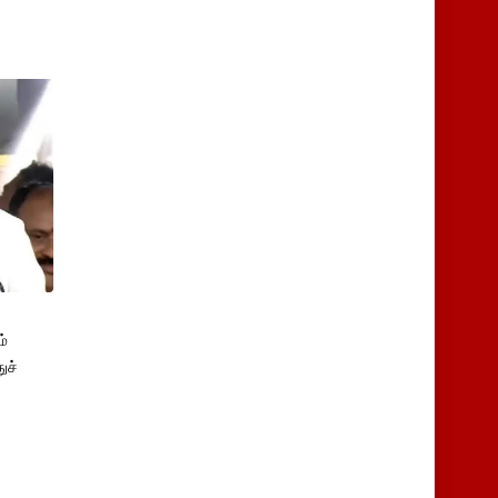
்
ுச்