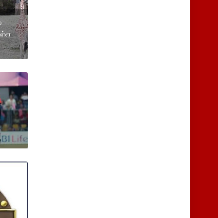
்
உள்ள