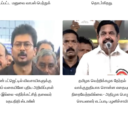
ப்பட்ட மனுவை வாபஸ் பெற்றுக்
தொடா்கிறது.
் பட்ஜெட்டில் விவசாயிகளுக்கு
தமிழக வெற்றிக்கழக தேர்தல்
ும் வகையிலோ புதிய அறிவிப்புகள்
வாக்குறுதியாக சொன்ன எதையும
் இல்லை -எதிர்க்கட்சித் தலைவர்
நிறைவேற்றவில்லை.- அதிமுக பொத
உதயநிதி ஸ்டாலின்
செயலாளர் எடப்பாடி பழனிச்சாமி