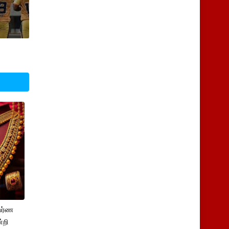
பர்ண
்றி