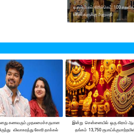
டி.என்.பி.எல். கிரிக்கெட்: 100 சதவீத
ரசிகர்களுக்கு அனுமதி
 தனது கணவரும் முதலமைச்சருமான
இன்று சென்னையில் ஒரு கிராம் ஆ
ிருந்து விவாகரத்து கோரி தாக்கல்
தங்கம் 13,750 ரூபாய்க்குமாற்றமின