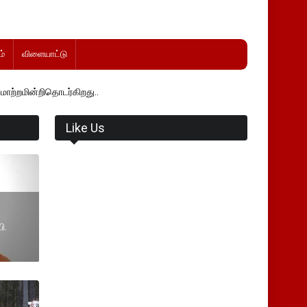
்
விளையாட்டு
்கிறது..
Like Us
ி.