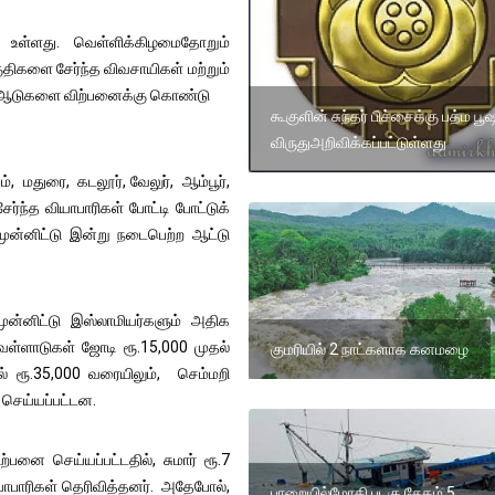
ாக உள்ளது. வெள்ளிக்கிழமைதோறும்
ுதிகளை சேர்ந்த விவசாயிகள் மற்றும்
ட்ட ஆடுகளை விற்பனைக்கு கொண்டு
கூகுளின் சுந்தர் பிச்சைக்கு பத்ம பூ
விருதுஅறிவிக்கப்பட்டுள்ளது
, மதுரை, கடலூர், வேலுர், ஆம்பூர்,
ர்ந்த வியாபாரிகள் போட்டி போட்டுக்
ுன்னிட்டு இன்று நடைபெற்ற ஆட்டு
 முன்னிட்டு இஸ்லாமியர்களும் அதிக
ள்ளாடுகள் ஜோடி ரூ.15,000 முதல்
குமரியில் 2 நாட்களாக கனமழை
ல் ரூ.35,000 வரையிலும், செம்மறி
 செய்யப்பட்டன.
பனை செய்யப்பட்டதில், சுமார் ரூ.7
ாபாரிகள் தெரிவித்தனர். அதேபோல்,
பாறையில்மோதி படகு சேதம் 5