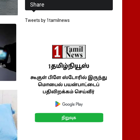
Share
.
Tweets by 1tamilnews
த்த