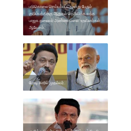
படுகொலை செய்யப்பட்ட மூன்று பேரும்
குடும்பத்திற்கு ஆறுதல் தெரிவிக்க வந்த
பாஜக தலைவர் அண்ணாமலை உறவினர்கள்
ஆவேசம்.
மோடி காரில் முதல்வர்..