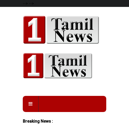
-->
-->
Breaking News :