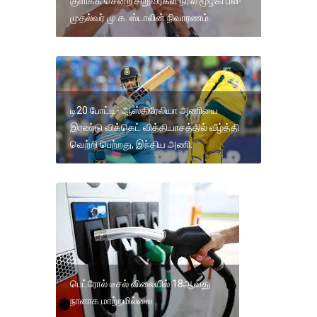
குளிக்க சென்ற சிறுவர்கள் நீரில் மூழ்கி பலி-
முதல்வர் மு.க. ஸ்டாலின் நிவாரணம்.
டி20 போட்டி- ஆஸ்திரேலியா அணியை
இரண்டு விக்கெட் வித்தியாசத்தில் வீழ்த்தி
வெற்றி பெற்றது, இந்திய அணி.
பெட்ரோல் டீசல் விலையில் 18ஆவது
நாளாக மாற்றமில்லை.