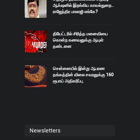
ஆக்‌ஷனில் இறங்கிய காவல்துறை..
ராஜேந்திர பாலாஜி எங்கே?
தியேட்டரில் சிரித்த மனைவியை
கொன்ற கணவனுக்கு ஆயுள்
தண்டனை
சென்னையில் இன்று ஆபரண
தங்கத்தின் விலை சவரனுக்கு 160
ரூபாய் அதிகரிப்பு.
Newsletters