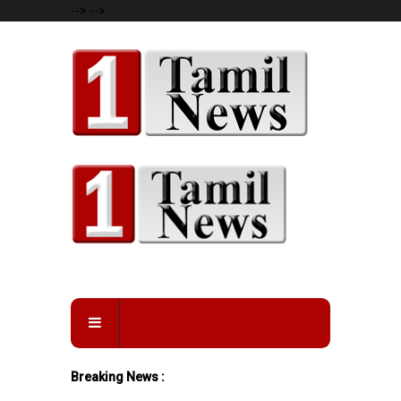
-->
-->
Breaking News :