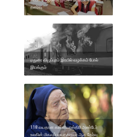
தளர்வு.
மதுரை விழுப்புரம் இரயில் வழக்கம் போல்
இயங்கும்
118 வயதான கன்னியாஸ்திரி அண்டேர்
உலகின் மிகவும் வயதானவர் ஆக தேர்வு