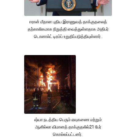
ஈரான் மீதான புதிய இராணுவத் தாக்குதலைத்
தற்காலிகமாக நிறுத்தி வைத்துள்ளதாக அதிபர்
டொனால்ட் டிரம்ப் உறுதிப்படுத்தியுள்ளார் .
ஷ்யா நடத்திய பெரும் ஏவுகணை மற்றும்
ஆளில்லா விமானத் தாக்குதலில்21 பேர்
கொல்லப்பட்டனர்.