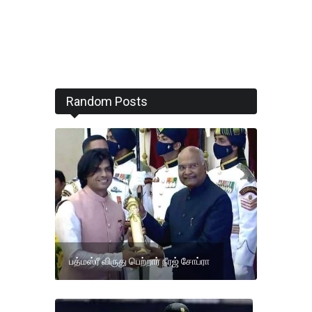
Random Posts
பத்மஸ்ரீ விருது பெற்றார் நீரஜ் சோப்ரா