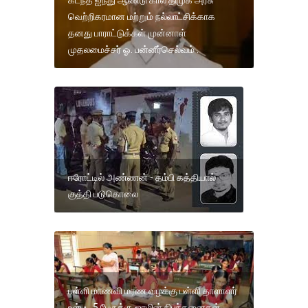
வெற்றிகரமான மற்றும் நல்லாட்சிக்காக
தனது பாராட்டுக்கள் முன்னாள்
முதலமைச்சர் ஓ. பன்னீர்செல்வம் .
ஈரோட்டில் அண்ணன் - தம்பி கத்தியால்
குத்தி படுகொலை
பள்ளி மாணவி மரண வழக்கு பள்ளி தாளாளர்
உள்பட 5 பேருக்கு ஜாமின் நிபந்தனைகள்