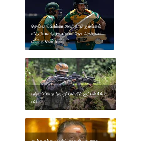
தென்னாப்பிரிக்கா அணி நான்கு ரன்கள்
வித்தியாசத்தில் பங்காளதேச அணியை
வீழ்த்தி வெற்றி .
பஞ்சாப்பில் நடந்த துப்பாக்கிச் சூட்டில் 4 பேர்
பலி
கடந்த ஐந்து ஆண்டு கால திமுக அரசு