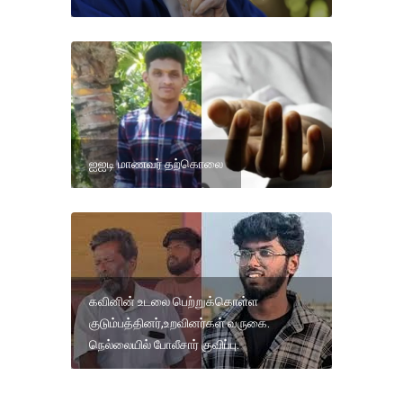
ஐஐடி மாணவர் தற்கொலை
கவினின் உடலை பெற்றுக்கொள்ள
குடும்பத்தினர்,உறவினர்கள் வருகை.
நெல்லையில் போலீசார் குவிப்பு.