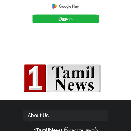
About Us
1TamilNews
இணையதளம்