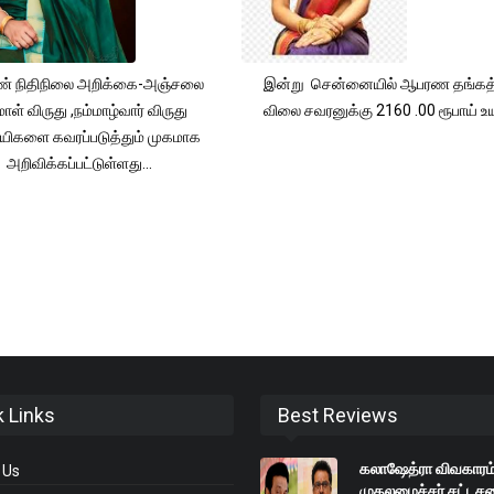
் நிதிநிலை அறிக்கை-அஞ்சலை
இன்று சென்னையில் ஆபரண தங்கத்
ாள் விருது ,நம்மாழ்வார் விருது
விலை சவரனுக்கு 2160 .00 ரூபாய் உயர
யிகளை கவரப்படுத்தும் முகமாக
அறிவிக்கப்பட்டுள்ளது...
k Links
Best Reviews
கலாஷேத்ரா விவகாரம
 Us
முதலமைச்சர் சட்டசப