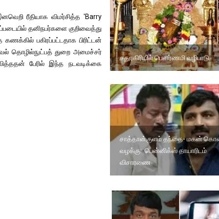
 இனவெறி ரீதியாக விமர்சித்த 'Barry
ிப்படையில் தனிநபர்களை குறிவைத்து
 கணக்கில் பகிரப்பட்டதாக பிரிட்டன்
வல் தொழில்நுட்பத் துறை அமைச்சர்
சதுரகிரியில் பௌர்ணமி வழிபாடு
த்ததன் பேரில் இந்த நடவடிக்கை
சாத்தான்குளம் தந்தை- மகன் க
வழக்கு: பென்னிக்ஸ் தாயாரிடம்
விசாரணை