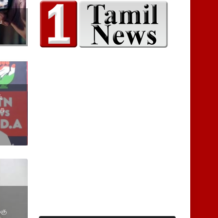
்
்
றை
்கு