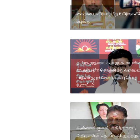
கைதான பாதிரியார் மீது 6 பிரிவுகளில
வழக்கு
தமிழக முதலமைச்சர் மு. க. ஸ்டாலின
நாடாளுமன்ற தொகுதி மறு வரைய
மாநிலம் தழுவிகொய கருப்பு கொடி
போராட்டம்
ஆன்லைன் சூதாட்டத்திற்கு தடை;
அதிமுகவின் தொடர் வலியுறுத்தலுக