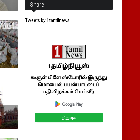
Share
Tweets by 1tamilnews
 -
ு
ில்