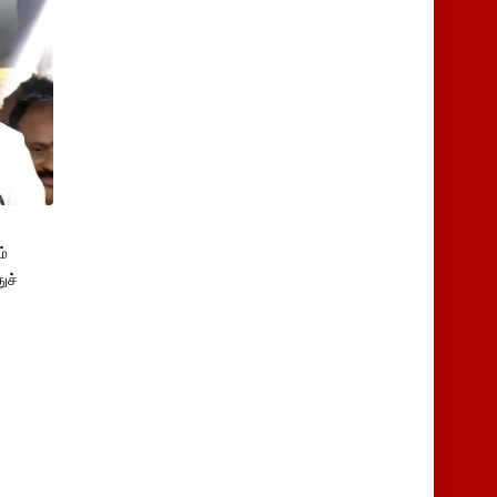
்
ுச்