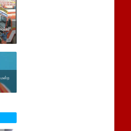
யர்வு:
 மன்ற