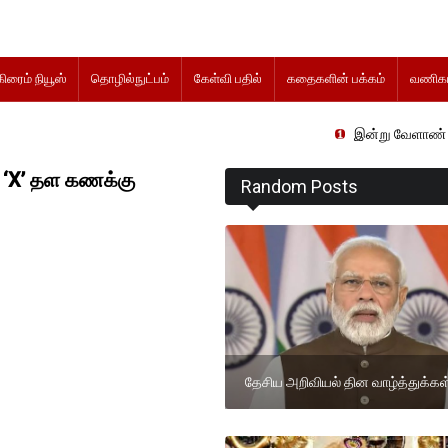
கிரைம் நியூஸ்
தொழில்நுட்பம்
கேள்வி பதில்
கதைகளின் பக்கம்
வணிகம
இன்று வேளாண் நிதிநிலை அறிக
 ‘X’ தள கணக்கு
Random Posts
தேசிய அறிவியல் தின வாழ்த்துக்கள்