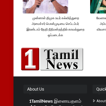
முன்னாள் திமுக உயர் கல்வித்துறை
வேளாண
அமைச்சர் பொன்முடியை செப்டம்பர்
அம்ம
இரண்டாம் தேதி நீதிமன்றத்தில் காவல்துறை
விவசா
ஒப்படைக்க
About Us
Quic
1TamilNews
இணையதளம்
About