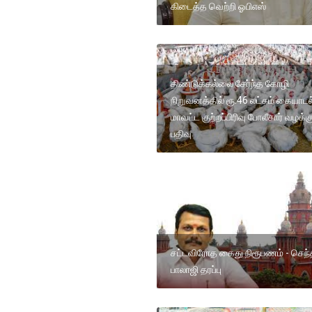
கிடைத்த வெற்றி ஓபிஎஸ்
திண்டுக்கல்லை சேர்ந்த கோழி
நிறுவனத்தில் ரூ.46 லட்சம் கையாடல்
மாவட்ட குற்றப்பிரிவு போலீசார் வழக்க
பதிவு
சட்டவிரோத கைது நிரூபணம் - செந்த
பாலாஜி தரப்பு