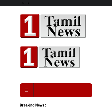
-->
-->
Breaking News :