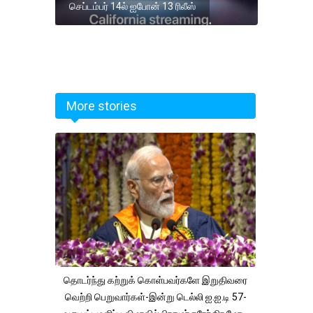
செப்டம்பர் 14ல் ஐபோன் 13 ரிலீஸ்
More stories
தொடர்ந்து கற்றுக் கொள்பவர்களே இறுதிவரை
வெற்றி பெறுவார்கள்-இன்று டெல்லி ஐ.ஐ.டி 57-