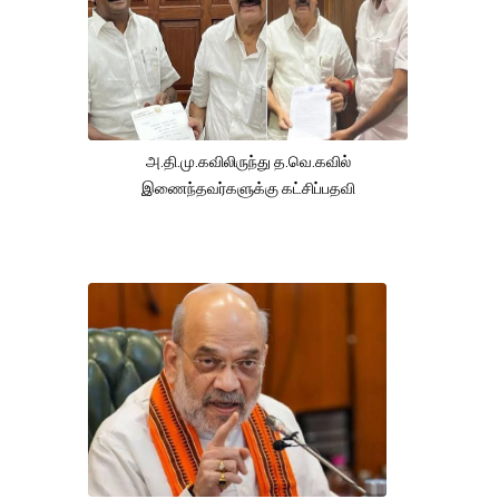
அ.தி.மு.கவிலிருந்து த.வெ.கவில்
இணைந்தவர்களுக்கு கட்சிப்பதவி