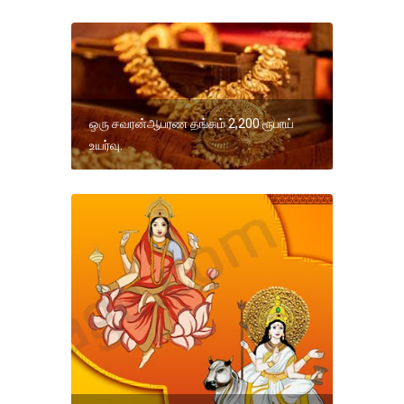
ஒரு சவரன்ஆபரண தங்கம் 2,200 ரூபாய்
உயர்வு.