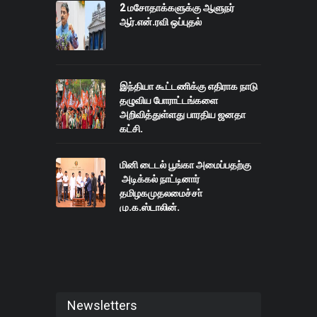
2 மசோதாக்களுக்கு ஆளுநர்
ஆர்.என்.ரவி ஒப்புதல்
இந்தியா கூட்டணிக்கு எதிராக நாடு
தழுவிய போராட்டங்களை
அறிவித்துள்ளது பாரதிய ஜனதா
கட்சி.
மினி டைடல் பூங்கா அமைப்பதற்கு
அடிக்கல் நாட்டினார்
தமிழகமுதலமைச்சா்
மு.க.ஸ்டாலின்.
Newsletters