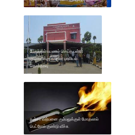
பேருந்தில் பயணம் செய்த பள்ளி
மாணவிக்கு காவலர் பாலியல்
தொந்தரவு
கஞ்சா விற்பனை கும்பலுக்குள் மோதலால்
பெட்ரோல் குண்டு வீச்சு.