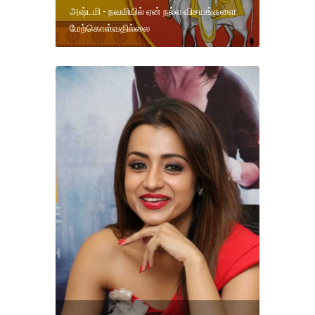
அஷ்டமி - நவமியில் ஏன் நல்ல விசயங்களை
மேற்கொள்வதில்லை