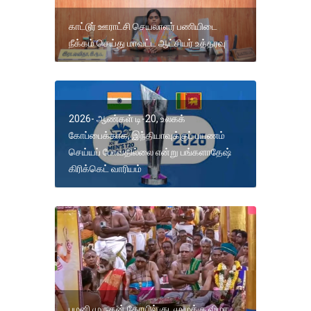
காட்டூர் ஊராட்சி செயலாளர் பணியிடை
நீக்கம் செய்து மாவட்ட ஆட்சியர் உத்தரவு
2026- ஆண்கள் டி-20, உலகக்
கோப்பைக்காக, இந்தியாவுக்குப் பயணம்
செய்யப் போவதில்லை என்று பங்களாதேஷ்
கிரிக்கெட் வாரியம்
பழனி முருகன் கோயில் குடமுழுக்கு விழா