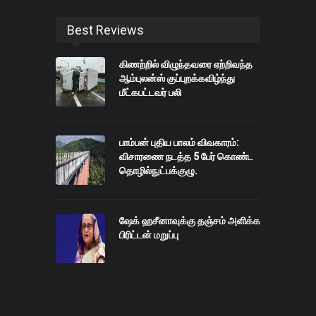
Best Reviews
கிணற்றில் விழுந்தவரை ஏற்றிவந்த
ஆம்புலன்ஸ் குப்புறக்கவிழ்ந்து
மீட்கபட்டவர் பலி
பாம்பன் புதிய பாலம் விவகாரம்:
விசாரணை நடத்த 5 பேர் கொண்ட
தொழில்நுட்பக்குழு.
ஷேக் ஹசீனாவுக்கு தஞ்சம் அளிக்க
பிரிட்டன் மறுப்பு