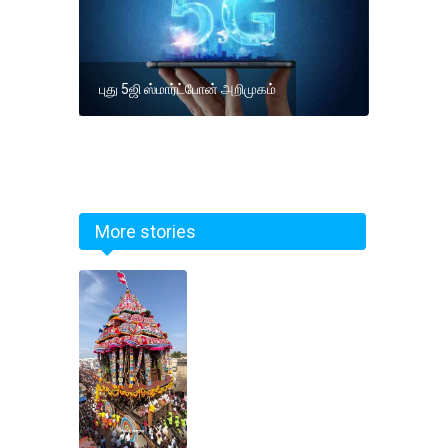
புது 5ஜி ஸ்மார்ட்போன் அறிமுகம்
More stories