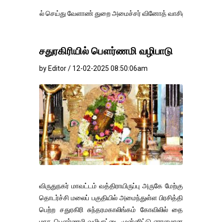
ல் செய்து வேளாண் துறை அமைச்சர் வினோத் வாசித்து வருகிறார். �.
சதுரகிரியில் பௌர்ணமி வழிபாடு
by Editor / 12-02-2025 08:50:06am
விருதுநகர் மாவட்டம் வத்திராயிருப்பு அருகே மேற்கு
தொடர்ச்சி மலைப் பகுதியில் அமைந்துள்ள பிரசித்தி
பெற்ற சதுரகிரி சுந்தரமகாலிங்கம் கோவிலில் தை
மாத பௌர்ணமி வழிபாட்டை முன்னிட்டு ஏராளமான