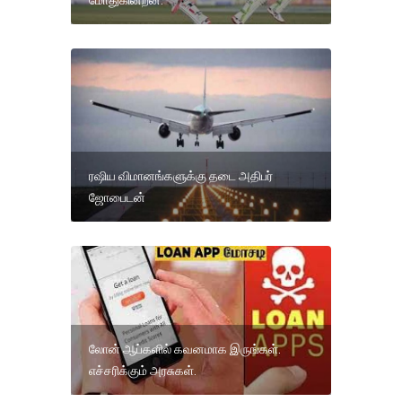
ரஷிய விமானங்களுக்கு தடை அதிபர்
ஜோபைடன்
லோன் ஆப்களில் கவனமாக இருங்கள்.
எச்சரிக்கும் அரசுகள்.