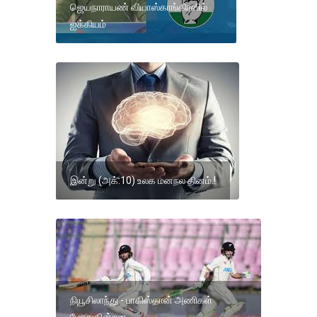
ஜெயநாராயண் வியாஸ்காங்கிரஸில்
ஐக்கியம்
இன்று (அக்.10) உலக மனநல தினம்.!
நியூசிலாந்து - பாகிஸ்தான் அணிகள்
மோதுகின்றன.