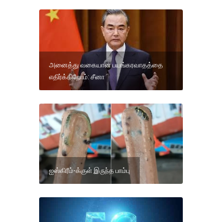
அனைத்து வகையான பயங்கரவாதத்தை
எதிர்க்கிறோம்: சீனா
ஐஸ்கிரீம்-க்குள் இருந்த பாம்பு