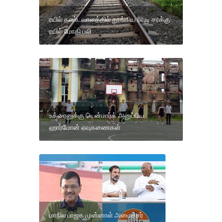
ரயில் தண்டவாளத்தில் தூங்கிய ரவுடி சரக்கு
ரயில் மோதி பலி
உக்ரைனுக்கு டென்மார்க் அனுப்பிய
ஹார்மோன் ஏவுகணைகள்
மாநில பாஜக முன்னாள் அமைச்சர்