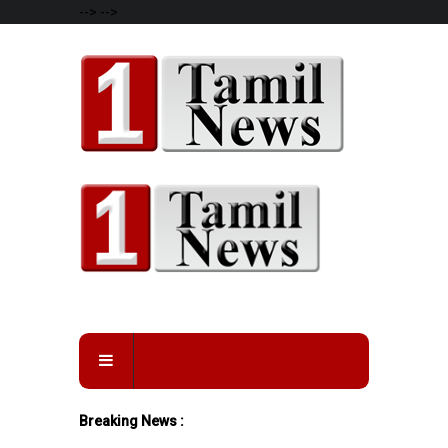
-->
-->
Breaking News :