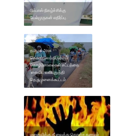
பிக்பாஸ் நிகழ்ச்சிக்கு
வேல்முருகன் எதிர்ப்பு..
தமிழக அரசு
கொண்டுவந்திருக்கும்
தொழிற்சாலைகள் சட்டத்தை
கைவிட வலியுறுத்தி
தெருமுனைக்கூட்டம்
மனைவிக்கு தீ வைத்து கொன்ற கணவர்