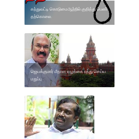
கந்துவட்டி கொடுமைஆற்றில் குதித்து பெண்
தற்கொலை.
ஜெயக்குமார் மீதான வழக்கை ரத்து செய்ய
மறுப்பு