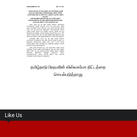
தமிழ்நாடு பிரதமரின் விஸ்வகர்மா திட்டத்தை
செயல்படுத்தாது
Like Us