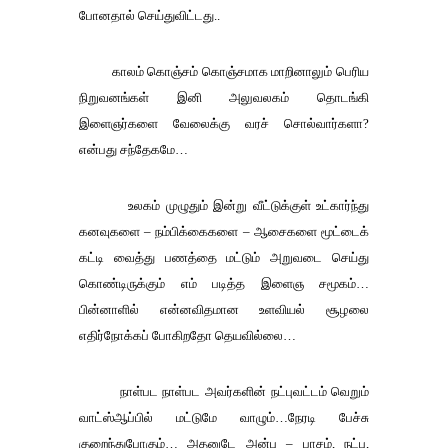
போனதால்
செய்துவிட்டது
..
காலம்
கொஞ்சம்
கொஞ்சமாக
மாறினாலும்
பெரிய
நிறுவனங்கள்
இனி
அலுவலகம்
தொடங்கி
இளைஞர்களை
வேலைக்கு
வரச்
சொல்வார்களா
?
என்பது
சந்தேகமே
…
உலகம்
முழுதும்
இன்று
வீட்டுக்குள்
உட்கார்ந்து
கனவுகளை
–
நம்பிக்கைகளை
–
ஆசைகளை
மூட்டைக்
கட்டி
வைத்து
பணத்தை
மட்டும்
அறுவடை
செய்து
கொண்டிருக்கும்
எம்
படித்த
இளைஞ
சமூகம்
…
பின்னாளில்
என்னவிதமான
உளவியல்
சூழலை
எதிர்நோக்கப்
போகிறதோ
தெயவில்லை
…
நாள்பட
நாள்பட
அவர்களின்
நட்புவட்டம்
வெறும்
வாட்ஸ்ஆப்பில்
மட்டுமே
வாழும்
…
நேரடி
பேச்சு
குறைந்துபோகும்
…
அதனுடே
அன்பு
–
பாசம்
,
நட்பு
,