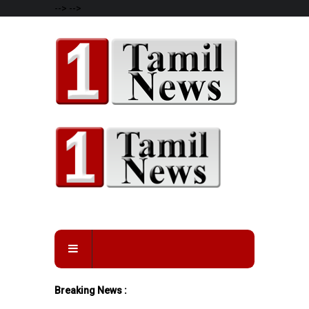
-->
-->
Breaking News :