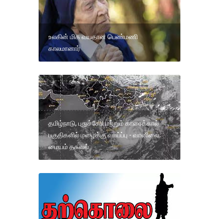
உலகின் மிக வயதான பெண்மணி
காலமானார்
தமிழ்நாடு, புதுச்சேரி மற்றும் காரைக்கால்
பகுதிகளில் மழைக்கு வாய்ப்பு - வானிலை
மையம் தகவல்