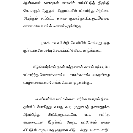
ஆன்லைன் உணவுகள் வாஙகிச் சாப்பிட்டுத் திருப்தி
கொள்ளும் ஆறுதல்
....
ஹோட்டலில் உட்கார்ந்து அரட்டை
அடித்தும் சாப்பிட்ட காலம் குறைந்துவிட்டது
...
இல்லை
காணமலே போய்க் கொண்டிருக்கிறது
..
முகக் கவசமின்றி வெளியில் செல்வது ஒரு
குற்றமாகவே பதிவு செய்யப்பட்டு விட்ட வாழ்க்கை
.....
வீடு சொர்க்கம் தான் எத்தனைக் காலம் அப்படியே
உட்கார்ந்த வேலைக்காகவே
...
காசுக்காகவே வாழுகின்ற
வாழ்க்கையாகப் போய்க் கொண்டிருக்கிறது
..
பெண்பார்க்க மாப்பிள்ளை பார்க்க போகும் நிலை
தள்ளிப் போகிறது
...
வயது கூடி முதுமைத் தலைதூக்க
ஆரம்பித்து விடுகிறது
..
கூடவே
,
உடல் சார்ந்த
கவலை
...
மன இ
றுக்கம்
வேறு
..
யாரோடும்
மனம்
விட்டுப்பேசமுடியாத
சூழலை
வீடு
–
அனுபவமாக
மாறிப்