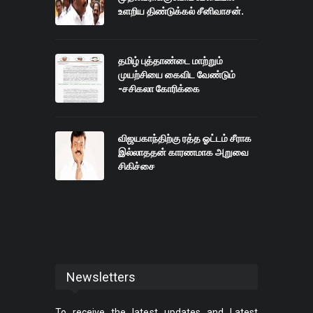
உளறிய திண்டுக்கல் சீனிவாசன்.
தமிழ் புத்தாண்டை மாற்றும்
முயற்சியை கைவிட வேண்டும்
-சசிகலா கோரிக்கை
விஜயகாந்திற்கு ரத்த ஓட்டம் சீராக
இல்லாததன் காரணமாக அறுவை
சிகிச்சை
Newsletters
To receive the latest updates and Latest