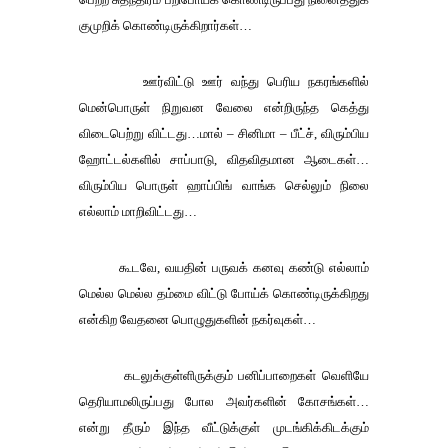
குமுறிக்
கொண்டிருக்கிறார்கள்
…
ஊர்விட்டு
ஊர்
வந்து
பெரிய
நகரங்களில்
மென்பொருள்
நிறுவன
வேலை
என்றிருந்த
கெத்து
விடைபெற்று
விட்டது
…
மால்
–
சினிமா
–
பீட்ச்
,
விரும்பிய
ஹோட்டல்களில்
சாப்பாடு
,
விதவிதமான
ஆடைகள்
…
விரும்பிய
பொருள்
ஹாப்பிங்
வாங்க
செல்லும்
நிலை
எல்லாம்
மாறிவிட்டது
…
கூடவே
,
வயதின்
பருவக்
கனவு
கண்டு
எல்லாம்
மெல்ல
மெல்ல
தம்மை
விட்டு
போய்க்
கொண்டிருக்கிறது
என்கிற
வேதனை
பொழுதுகளின்
நகர்வுகள்
…
கடலுக்குள்ளிருக்கும்
பனிப்பாறைகள்
வெளியே
தெரியாமலிருப்பது
போல
அவர்களின்
கோசங்கள்
…
என்று
தீரும்
இந்த
வீட்டுக்குள்
முடங்கிக்கிடக்கும்