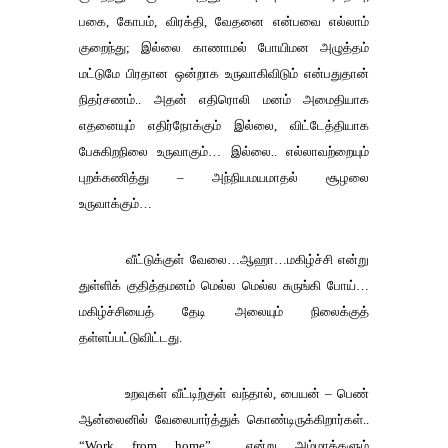
பகை
,
கோபம்
,
விரக்தி
,
வேதனை
என்பவை
எல்லாம்
குறைந்து
;
இல்லை
காணாமல்
போயிமன
அழுத்தம்
மட்டுமே
பிரதான
ஒன்றாக
உருவாகிவிடும்
என்பதுதான்
நிதர்சணம்
..
அதன்
எதிரொலி
மனம்
அமைதியாக
எதனையும்
எதிர்நோக்கும்
இல்லை
,
விட்டேத்தியாக
பேசுகிறநிலை
உருவாகும்
…
இல்லை
..
எல்லாவற்றையும்
புறக்கணித்து
–
அந்நியமயமாதல்
சூழலை
உருவாக்கும்
…
வீட்டுக்குள்
வேலை
…
ஆஹா
…
மகிழ்ச்சி
என்று
துள்ளிக்
குதித்தமனம்
மெல்ல
மெல்ல
சுருங்கி
போய்
…
மகிழ்ச்சியைத்
தேடி
அலையும்
நிலைக்குத்
தள்ளப்பட்டுவிட்டது
.
உறவுகள்
வீட்டிற்குள்
வந்தால்
,
பையன்
–
பெண்
ஆன்லைனில்
வேலைபார்த்துக்
கொண்டிருக்கிறார்கள்
..
“Work from home”
என்று
அம்மாக்களும்