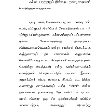
எல்லா விதத்திலும் இன்றைய தலைமுறையினர்
கொடுத்து வைத்தவர்கள்
.
படிப்பு
,
பணம்
,
வேலைவாயப்பு
,
உடை
,
உணவு
,
கார்
,
பைக்
,
கம்ப்யூட்டர்
,
செல்போன் செளகரியங்கள் என ஏன்
இன்று வீட்டுக்குள்ளேயே எல்லாவற்றையும் அப்பாக்களே
தங்கள் பிள்ளைகளுக்குத் தங்களுடைய
இன்னல்களையெல்லாம் மறந்து
,
தமக்குக் கிடைக்காத
அத்துணையும் தம் பிள்ளைகள் அனுபவிக்க
வேண்டுமென்று கடனபட்டேனும் வாரி வழங்குகிறார்கள்
.
கொடுத்து வைத்தவன் என்று நண்பர்கள்
−
அக்கம்
பக்கத்தினர் பொறாமைப்படும் படியான இளைய
சமூகத்தினர் எப்படி உள்ளனர்
.
கிராமம் கூட இன்று
அனைத்து வசதிகளையும் பெற்ற சின்னச் சின்ன
நகரங்களாக முளைக்கத் தொடங்கிவிட்டன
...
ஒய்
.
பை
வசதி இல்லாத ஒரு சில குக்கிராமங்கள் மட்டுமே
உள்ளன
..
மற்றபடி அனைத்தும் அனைத்து