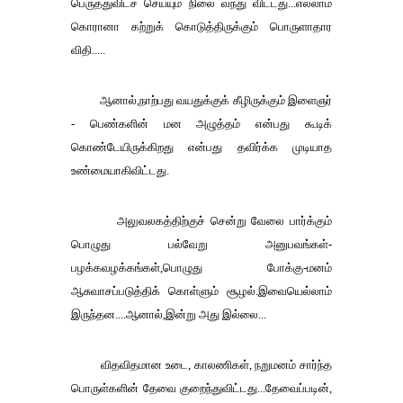
பெருத்துவிடச் செய்யும் நிலை வந்து விட்டது
...
எல்லாம்
கொரானா கற்றுக் கொடுத்திருக்கும் பொருளாதார
விதி
.....
ஆனால்
,
நாற்பது வயதுக்குக் கீழிருக்கும் இளைஞர்
-
பெண்களின் மன அழுத்தம் என்பது கூடிக்
கொண்டேயிருக்கிறது என்பது தவிர்க்க முடியாத
உண்மையாகிவிட்டது
.
அலுவலகத்திற்குச் சென்று வேலை பார்க்கும்
பொழுது பல்வேறு அனுபவங்கள்
-
பழக்கவழக்கங்கள்
,
பொழுது போக்கு
-
மனம்
ஆசுவாசப்படுத்திக் கொள்ளும் சூழல்
.
இவையெல்லாம்
இருந்தன
....
ஆனால்
,
இன்று அது இல்லை
...
விதவிதமான உடை
,
காலணிகள்
,
நறுமனம் சார்ந்த
பொருள்களின் தேவை குறைந்துவிட்டது
...
தேவைப்படின்
,