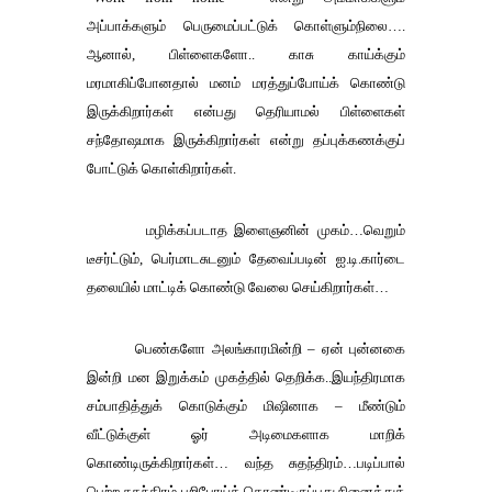
அப்பாக்களும்
பெருமைப்பட்டுக்
கொள்ளும்நிலை
….
ஆனால்
,
பிள்ளைகளோ
..
காசு
காய்க்கும்
மரமாகிப்போனதால்
மனம்
மரத்துப்போய்க்
கொண்டு
இருக்கிறார்கள்
என்பது
தெரியாமல்
பிள்ளைகள்
சந்தோஷமாக
இருக்கிறார்கள்
என்று
தப்புக்கணக்குப்
போட்டுக்
கொள்கிறார்கள்
.
மழிக்கப்படாத
இளைஞனின்
முகம்
…
வெறும்
டீசர்ட்டும்
,
பெர்மாடசுடனும்
தேவைப்படின்
ஐ
.
டி
.
கார்டை
தலையில்
மாட்டிக்
கொண்டு
வேலை
செய்கிறார்கள்
…
பெண்களோ
அலங்காரமின்றி
–
ஏன்
புன்னகை
இன்றி
மன
இறுக்கம்
முகத்தில்
தெறிக்க
..
இயந்திரமாக
சம்பாதித்துக்
கொடுக்கும்
மிஷினாக
–
மீண்டும்
வீட்டுக்குள்
ஓர்
அடிமைகளாக
மாறிக்
கொண்டிருக்கிறார்கள்
…
வந்த
சுதந்திரம்
…
படிப்பால்
பெற்ற
சுதந்திரம்
பறிபோய்க்
கொண்டிருப்பது
நினைத்துக்