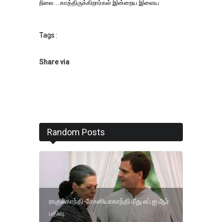
நிலை
…
காத்திருக்கிறார்கள்
இன்றைய
இளைய
Tags :
Share via
Random Posts
ராகுல்காந்தி-சோனியாகாந்தி மீது எப்.ஐ.ஆர்
பதிவு.