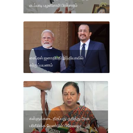
எடப்பாடி பழனிசாமி பிரச்சாரம்
சைப்ரஸ் ஜனாதிபதி இந்தியாவில்
சுற்றுப்பயணம்
கள்ளுக்கடை திறப்பது குறித்து அரசு
பரிசீலிக்க வேண்டும்: பிரேமலதா