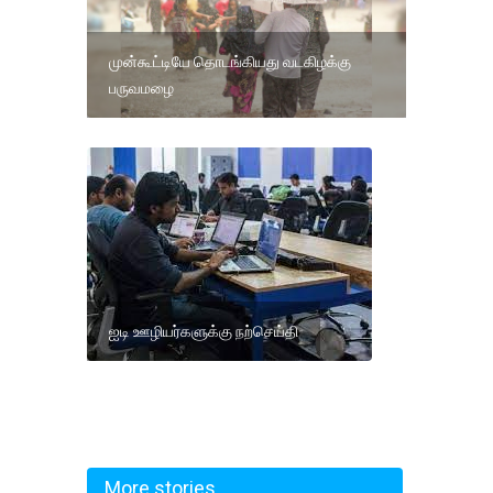
முன்கூட்டியே தொடங்கியது வடகிழக்கு
பருவமழை
ஐடி ஊழியர்களுக்கு நற்செய்தி
More stories