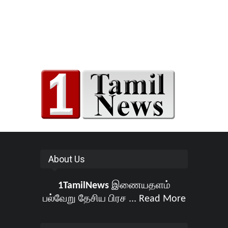
About Us
1TamilNews
இணையதளம்
பல்வேறு தேசிய பிரச ...
Read More