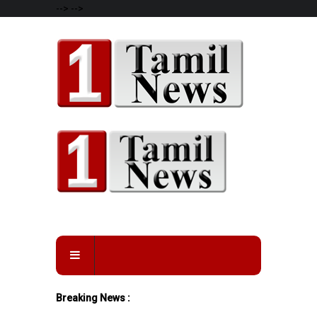
-->
-->
Breaking News :