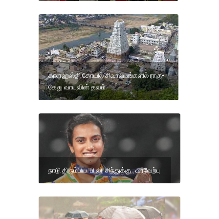
காளஹஸ்தி கோயில் சிவாலயங்களில் ராகு-
கேது வாயுவின் தவம்
நாடு திரும்பிய பி.வி. சிந்துக்கு வரவேற்பு