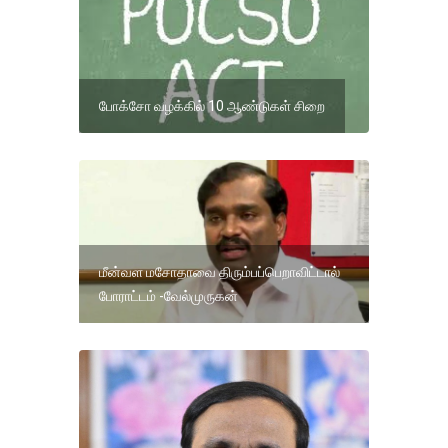
போக்சோ வழக்கில் 10 ஆண்டுகள் சிறை
மீன்வள மசோதாவை திரும்பப்பெறாவிட்டால்
போராட்டம் -வேல்முருகன்