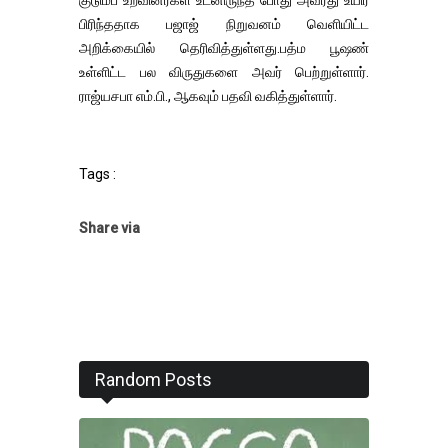
குடும்ப உறவினர்கள் உடனிருந்த போது அவரது உயிர்
பிரிந்ததாக பஜாஜ் நிறுவனம் வெளியிட்ட
அறிக்கையில் தெரிவித்துள்ளது.பத்ம பூஷண்
உள்ளிட்ட பல விருதுகளை அவர் பெற்றுள்ளார்.
ராஜ்யசபா எம்.பி., ஆகவும் பதவி வகித்துள்ளார்.
Tags :
Share via
Random Posts