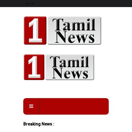
-->
-->
Breaking News :