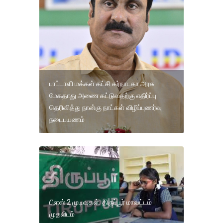
பாட்டாளி மக்கள் கட்சி கர்நாடகா அரசு
மேகதாது அணை கட்டுவதற்கு எதிர்ப்பு
தெரிவித்து நான்கு நாட்கள் விழிப்புணர்வு
நடைபயணம்
பிளஸ் 2 முடிவுகள்: திருப்பூர் மாவட்டம்
முதலிடம்