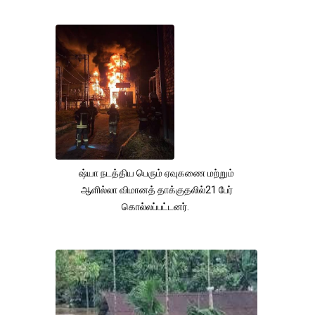
ஷ்யா நடத்திய பெரும் ஏவுகணை மற்றும்
ஆளில்லா விமானத் தாக்குதலில்21 பேர்
கொல்லப்பட்டனர்.