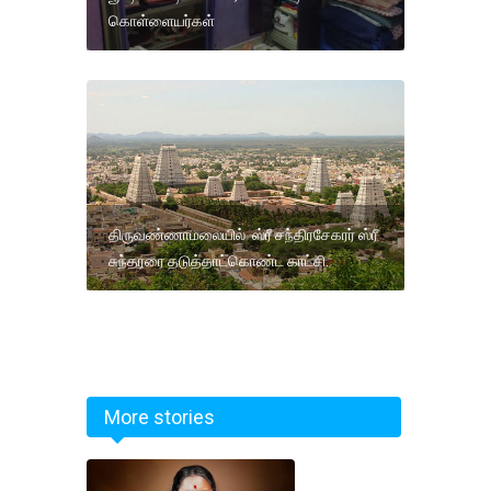
கொள்ளையர்கள்
திருவண்ணாமலையில் ஸ்ரீ சந்திரசேகரர் ஸ்ரீ
சுந்தரரை தடுத்தாட்கொண்ட காட்சி.
More stories