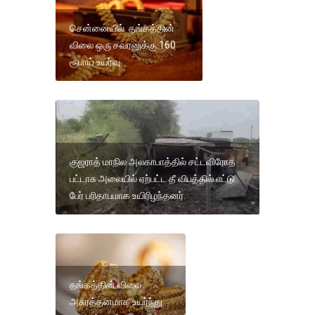
சென்னையில் தங்கத்தின்
விலை ஒரு சவரனுக்கு 160
ரூபாய் உயர்வு.
குஜராத் மாநில அலகாபாத்தில் சட்டவிரோத
பட்டாசு அலையில் ஏற்பட்ட தீ விபத்தில் எட்டு
பேர் பரிதாபமாக உயிரிழந்தனர்.
தங்கத்தின் விலை
அசுரத்தனமாக உயர்ந்து