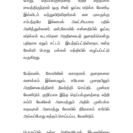
போது, தெப்பக்குளத்தை சுற்றி சுத்தமாக
வைத்திருந்தால் ஒரு சிலர் ஓய்வு எடுக்க வேண்டி
இவ்விடம் வந்துவிடுகிறார்கள். என புகாருக்கு
சம்பந்தமே இல்லாமல் அலட்சியமாக பதில்
அளித்துள்ளனர். ஏன்,கோவில் சன்னதியில் ஓய்வு
எடுக்கக் கூடாதென அறநிலையத் துறைக்கென்று
புதிதாக ஏதும் சட்டம் இயற்றப்பட்டுள்ளதா, என்ற
கேள்வி பொது மக்கள் மத்தியில் எழுப்பப்பட்டு
வருகிறது.
மேற்கண்ட கோவிலின் சுகாதாரக் குறைகளை
சுணக்கம் இல்லாமலும், சரியான முறையிலும்
அறநிலையத்தினர் நிவர்த்தி செய்திட முன்வர
வேண்டும். குறிப்பாக இந்த தெப்பக்குளத்தை சுற்றி
கம்பி வேலிகள் அமைத்தும் அதில் முன்பக்க
கதவுகள் அமைத்து கோவில் நிர்வாகம் சார்பில்
அவ்வப்போது சுத்தம் செய்யப்பட வேண்டும்.
பொறுப்பில் உள்ள அதிகாரியால் இயலவில்லை