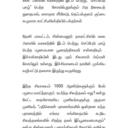
உலக அளவில் வரலாற்றில் இடம் பெற்று, "செப்பேடு
புகழ்" பெற்ற கோவில்,தூங்கும் அற நிலையத்
துறையால், சுகாதார சீர்கேடு, தெப்பக்குளம் குப்பை
கூழமாக காட்சி,விரக்தியில் பக்தர்கள்:
தேனி மாவட்டம், சின்னமனூர் நகராட்சியில் உலக
அளவில் வரலாற்றில் இடம் பெற்று, செப்பேடு புகழ்
பெற்ற பழமையான பூலாநந்தீசுவரர் சன்னதியும் .
இச்சன்னதியின் இடது புறம் சிவகாமி அம்மன்
கோயிலும் உள்ளது. இச்சிவாலாயம் நகரின் முக்கிய
வழிபாட்டு தலமாக இருந்து வருகிறது.
இந்த சிவாலயம் 1000 ஆண்டுகளுக்கும் மேல்
பழமை வாய்ந்தாகும். உயர்ந்த சிவத்தலம் எது? என்று
கேட்ட நைமிசாரண்ய முனிவர்களுக்கு சூதமா
முனிவர், “பதினெண் புராணங்களில் ஒன்றான கந்த
புராணத்தில் சங்கர சங்கிதையில் கூறிய
சிவத்தலங்களில் சிறந்த தலம் இப்பூலாவனமாகும்”
என்று சின்னமனூர் பூலாநந்தீசுவரர் கோயில் குறித்து