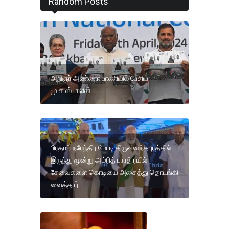
Random Posts
அறிஞர் அண்ணா பாணியில் பேசிய
மு.க.ஸ்டாலின்
பிரதமர் நரேந்திர மோடி திருவனந்தபுரத்தில்
இருந்து மூன்று அம்ரித் பாரத் ரயில்
சேவைகளை கொடியை அசைத்து தொடங்கி
வைத்தார்.