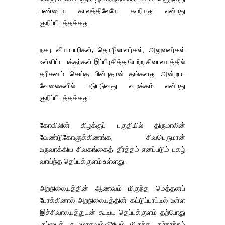
பண்டைய காலத்திலேயே கூறியது என்பது
குறிப்பிடத்தக்கது.
நகர வியாபாரிகள், தொழிலாளர்கள், அலுவலர்கள்
உள்ளிட்ட பக்தர்கள் இப்பிரசித்த பெற்ற சிவாலயத்தில்
தரிசனம் செய்த பின்புதான் தங்களது அன்றாட
வேலைகளில் ஈடுபடுவது வழக்கம் என்பது
குறிப்பிடத்தக்கது.
கோவிலின் கிழக்குப் பகுதியில் திருமாலின்
வேண்டுகோளுக்கிணங்க, சிவபெருமான்
உருவாக்கிய சிவகங்கைத் தீர்த்தம் எனப்படும் புகழ்
வாய்ந்த தெப்பக்குளம் உள்ளது.
அறநிலையத்தின் ஆணவம் மிகுந்த மெத்தனப்
போக்கினால் அறநிலையத்தின் கட்டுப்பாட்டில் உள்ள
இச்சிவாலயத்துடன் கூடிய தெப்பக்குளம் தற்போது
குப்பைக் கூழமாகவும்,வீரியம் மிகுந்த துர்நாற்றம்