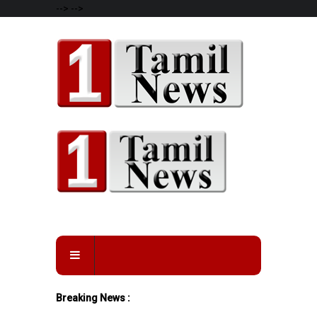
-->
-->
Breaking News :