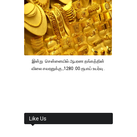
இன்று சென்னையில் ஆபரண தங்கத்தின்
விலை சவரனுக்கு ,1280 .00 ரூபாய் உயர்வு .
Like Us