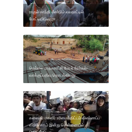
ராகுல் காந்தி மீண்டும் வயநாட்டில்
போட்டியிடுவாரா
நெல்லை மாநகராட்சி மேயர் தேர்தல்-
வாக்குப்பதிவு தொடங்கியது
கலைஞர் மகளிர் உரிமைத்திட்டம் விண்ணப்ப
விநியோகம் இன்று சென்னையில்