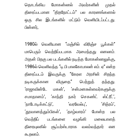
தொடங்கிய மோகன்லால் அவர்களின் முதல்
திரைப்படமான “திறநோட்டம்” பல காரணங்களால்
ஒரு சில இடங்களில் மட்டும் வெளியிடப்பட்டது.
பின்னர்,
1980ல் வெளியான “மஞ்சில் விரிஞ்ச பூக்கள்”
மாபெரும் வெற்றிப்படமாக அமைந்தது எனலாம்.
அதன் பிறகு பல படங்களில் நடித்த மோகன்லாலுக்கு,
1986ல் வெளிவந்த “டி.பி பாலகோபாலன் எம். ஏ” என்ற
திரைப்படம் இவருக்கு “கேரள அரசின் சிறந்த
நடிகருக்கான விருதை” பெற்றுத் தந்தது.
‘ராஜாவின்டே மகன்’, ‘சன்மனசுள்ளவர்களுக்கு
சமாதானம்’, ‘காந்தி நகர் செகண்ட் ஸ்ட்ரீட்’,
‘நாடோடிக்கட்டு’, ‘வரவேல்பு’, ‘சித்ரம்’,
‘தூவானத்தும்பிகள்’, ‘தாழ்வாரம்’ போன்ற பல
வெற்றிப் படங்களை வழங்கி மலையாளத்
திரையுலகில் சூப்பர்ஸ்டாராக வலம்வந்தார் என
கூறலாம்.