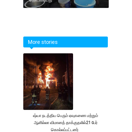
தொடங்கியது
More stories
ஷ்யா நடத்திய பெரும் ஏவுகணை மற்றும்
ஆளில்லா விமானத் தாக்குதலில்21 பேர்
கொல்லப்பட்டனர்.