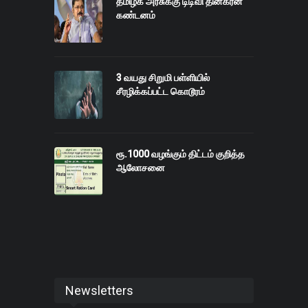
தமிழக அரசுக்கு டிடிவி தினகரன்
கண்டனம்
3 வயது சிறுமி பள்ளியில்
சீரழிக்கப்பட்ட கொடூரம்
ரூ.1000 வழங்கும் திட்டம் குறித்த
ஆலோசனை
Newsletters