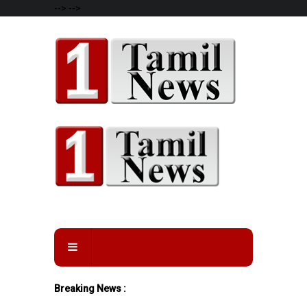
-->
-->
Breaking News :