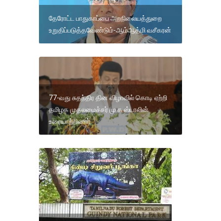
தேரோட்ட பாதுகாப்பை அறநிலையத்துறை
உறுதிப்படுத்தவேண்டும்-ஆம்ஆத்மி வசீகரன்
77-வது சுதந்திர தின விழாவில் கொடி ஏற்றி
தமிழக முதலமைச்சர் மு க ஸ்டாலின்
உரையாற்றினாா்.