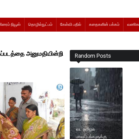
கிரைம் நியூஸ்
தொழில்நுட்பம்
கேள்வி பதில்
கதைகளின் பக்கம்
வணிகம
ைப்படத்தை அனுமதியின்றி
Random Posts
வட தமிழக
மாவட்டங்களுக்கு