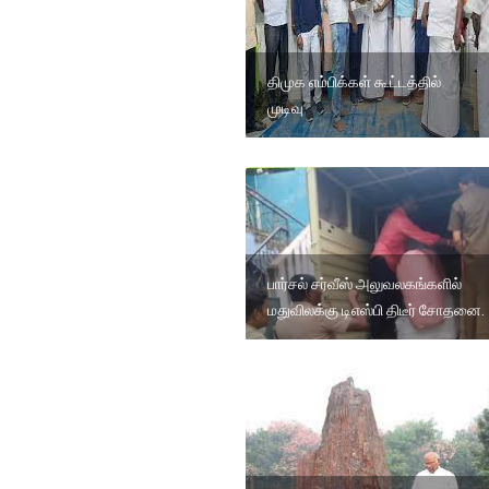
திமுக எம்பிக்கள் கூட்டத்தில்
முடிவு
பார்சல் சர்வீஸ் அலுவலகங்களில்
மதுவிலக்கு டிஎஸ்பி திடீர் சோதனை.