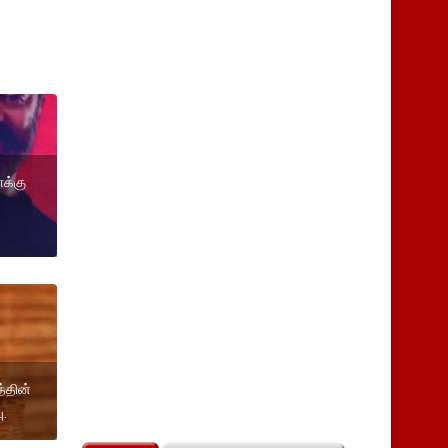
க்கு
்தின்
ு.