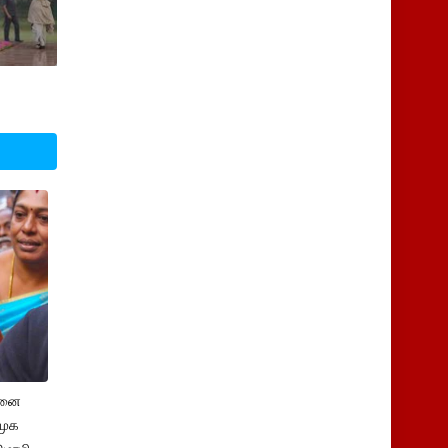
சனை
ிமுக