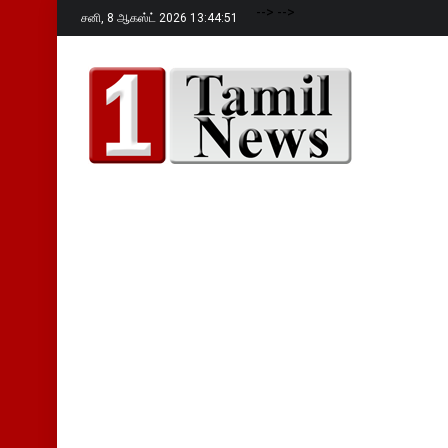
-->
-->
சனி,
8 ஆகஸ்ட் 2026 13:44:53