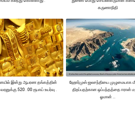
மையம் கலந்து கொள்ளாது .
துணை பொது செயலாளருமான கனி
கருணாநிதி
யில் இன்று ஆபரண தங்கத்தின்
ஹோர்முஸ் ஜலசந்தியை முழுமையாக மீ
ரனுக்கு 520. .00 ரூபாய் உயர்வு .
திறப்பதற்கான ஒப்பந்தத்தை ஈரான் மற
ஓமான் ...