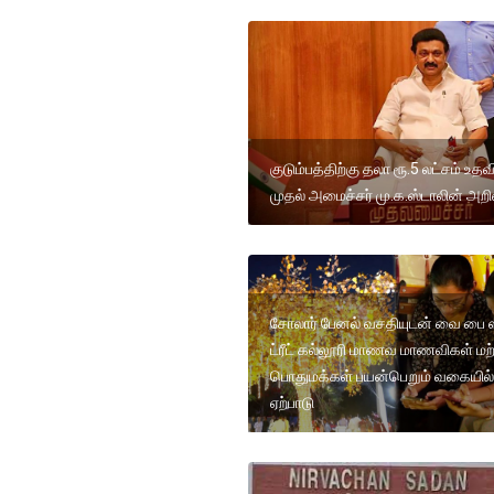
குடும்பத்திற்கு தலா ரூ.5 லட்சம் உதவ
முதல் அமைச்சர் மு.க.ஸ்டாலின் அறிவ
சோலார் பேனல் வசதியுடன் வை பை ஸ்
ட்ரீட் கல்லூரி மாணவ மாணவிகள் மற்
பொதுமக்கள் பயன்பெறும் வகையில்
ஏற்பாடு