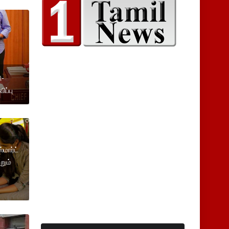
ி-
ிப்பு
மார்ட்
றும்