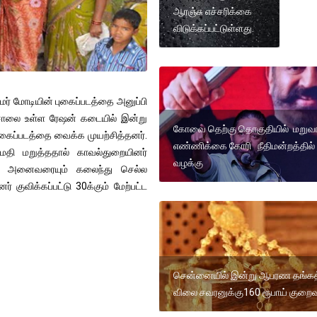
ஆரஞ்சு எச்சரிக்கை
விடுக்கப்பட்டுள்ளது.
மர் மோடியின் புகைப்படத்தை அனுப்பி
சாலை உள்ள ரேஷன் கடையில் இன்று
கோவை தெற்கு தொகுதியில் மறுவா
ுகைப்படத்தை வைக்க முயற்சித்தனர்.
எண்ணிக்கை கோரி நீதிமன்றத்தில்
ுமதி மறுத்ததால் காவல்துறையினர்
வழக்கு
ன் அனைவரையும் கலைந்து செல்ல
 குவிக்கப்பட்டு 30க்கும் மேற்பட்ட
சென்னையில் இன்று ஆபரண தங்கத
விலை சவரனுக்கு160 ரூபாய் குறைவ