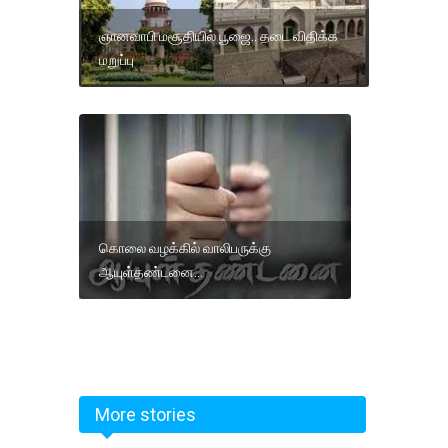
ஞானவாபி மசூதியில் பூஜை.. தடை விதிக்க
மறுப்பு
கொலை வழக்கில் வாலிபருக்கு
ஆயுள்தண்டனை...
More stories