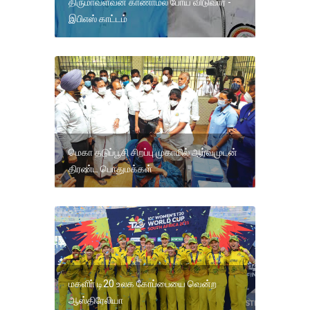
திருமாவளவன் காணாமல் போய் விடுவார் -
இபிஎஸ் காட்டம்
மெகா தடுப்பூசி சிறப்பு முகாமில் ஆர்வமுடன்
திரண்ட பொதுமக்கள்
மகளிா் டி20 உலக கோப்பையை வென்ற
ஆஸ்திரேலியா