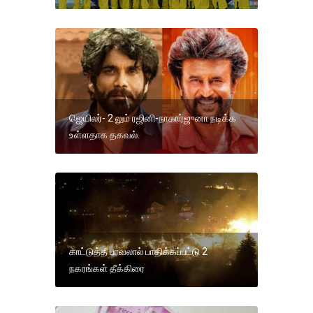
ஜெயிலர்- 2 லும் ரஜினி-நாகார்ஜுனா நடிக்க
உள்ளதாக தகவல்.
காட்டுத்தீ பரவலால் பாதிக்கப்பட்டு 2
நகரங்கள் தீக்கிரை