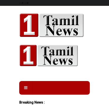
-->
-->
Breaking News :