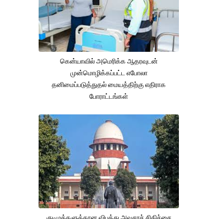
கென்யாவில் அமெரிக்க ஆதரவுடன்
முன்மொழிக்கப்பட்ட எபோலா
தனிமைப்படுத்துதல் மையத்திற்கு எதிராக
போராட்டங்கள்
குடிமக்களுக்கான விபத்து அவசரச் சிகிச்சை