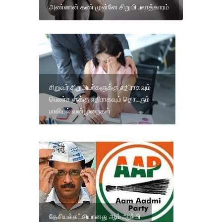
அண்ணன் கண் முன்னே சிறுமி பலாத்காரம்
சிறுவர் சிறுமியர்களுக்கு எதிராகவும்
பெண்களுக்கு எதிராகவும் தொடரும்
பாலியல் வன்முறைகள்
தேசியக்கட்சியானது ஆம் ஆத்மி