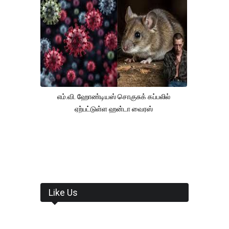
எம்.வி. ஹோண்டியஸ் சொகுசுக் கப்பலில்
ஏற்பட்டுள்ள ஹன்டா வைரஸ்
Like Us