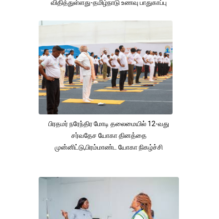
விதித்துள்ளது-தமிழ்நாடு உணவு பாதுகாப்பு
துறை
பிரதமர் நரேந்திர மோடி தலைமையில் 12-வது
சர்வதேச யோகா தினத்தை
முன்னிட்டு,பிரம்மாண்ட யோகா நிகழ்ச்சி