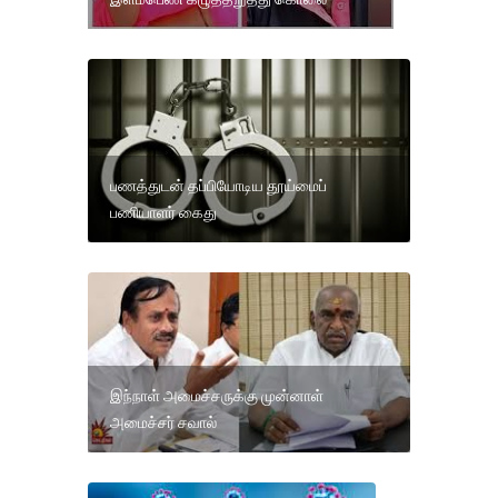
பணத்துடன் தப்பியோடிய தூய்மைப்
பணியாளர் கைது
இந்நாள் அமைச்சருக்கு முன்னாள்
அமைச்சர் சவால்