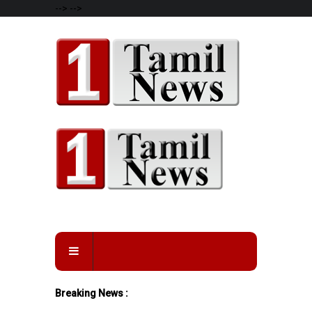
-->
-->
Breaking News :