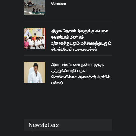
கொலை
திமுக தொண்டர்களுக்கு கவலை
வேண்டாம் மீண்டும்
உற்சாகத்துடனும், உத்வேகத்துடனும்
திரும்புவேன் முதலமைச்சர்
மு.க.ஸ்டாலின் தெரிவித்துள்ளார்
அரசு பள்ளிகளை தனியாருக்கு
தத்துக்கொடுப்பதாக
சொல்லவில்லை அமைச்சர் அன்பில்
மகேஷ்
Newsletters