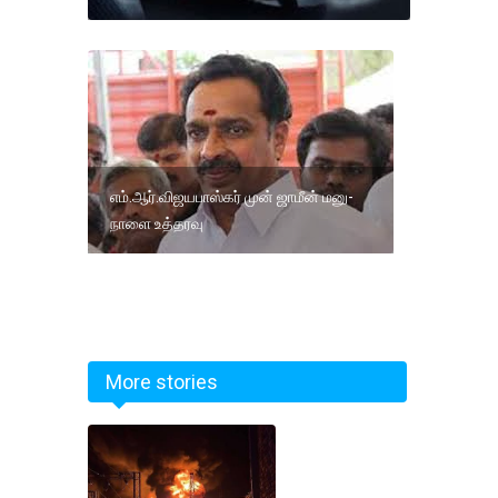
எம்.ஆர்.விஜயபாஸ்கர் முன் ஜாமீன் மனு-
நாளை உத்தரவு
More stories