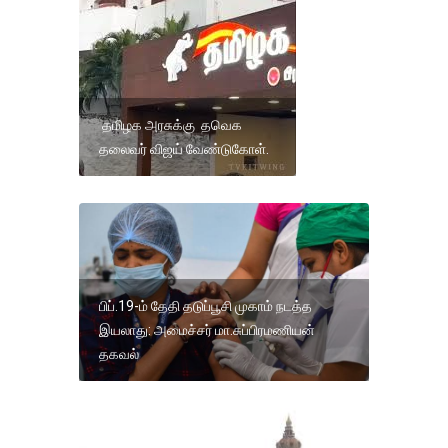
தமிழக அரசுக்கு தவெக
தலைவர் விஜய் வேண்டுகோள்.
பிப்.19-ம் தேதி தடுப்பூசி முகாம் நடத்த
இயலாது: அமைச்சர் மா.சுப்பிரமணியன்
தகவல்