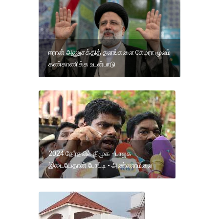
ஈரான் அணுசக்தித் தளங்களை கேமரா மூலம்
கண்காணிக்க உடன்பாடு
2024 தேர்தலில் திமுக - பாஜக
இடையேதான் போட்டி - அண்ணாமலை