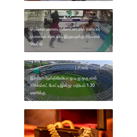
நெல்லை பாளையங்கோட்டையில் தனியார்
மொபைல் கடையில் இருவருக்கு அரிவாள்
வெட்டு :
இந்திய-ஆஸ்திரேலியா ஒ.டி.ஐ ஒரு நாள்
கிரிக்கெட் போட்டிஇன்று மதியம் 1.30
மணிக்கு