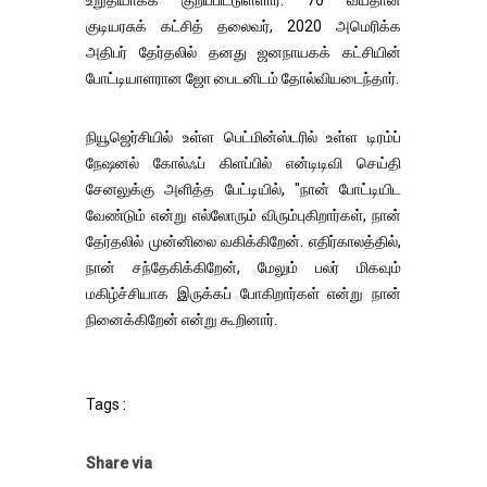
உறுதியாகக் குறிப்பிட்டுள்ளார். 76 வயதான
குடியரசுக் கட்சித் தலைவர், 2020 அமெரிக்க
அதிபர் தேர்தலில் தனது ஜனநாயகக் கட்சியின்
போட்டியாளரான ஜோ பைடனிடம் தோல்வியடைந்தார்.
நியூஜெர்சியில் உள்ள பெட்மின்ஸ்டரில் உள்ள டிரம்ப்
நேஷனல் கோல்ஃப் கிளப்பில் என்டிடிவி செய்தி
சேனலுக்கு அளித்த பேட்டியில், "நான் போட்டியிட
வேண்டும் என்று எல்லோரும் விரும்புகிறார்கள், நான்
தேர்தலில் முன்னிலை வகிக்கிறேன். எதிர்காலத்தில்,
நான் சந்தேகிக்கிறேன், மேலும் பலர் மிகவும்
மகிழ்ச்சியாக இருக்கப் போகிறார்கள் என்று நான்
நினைக்கிறேன் என்று கூறினார்.
Tags :
Share via