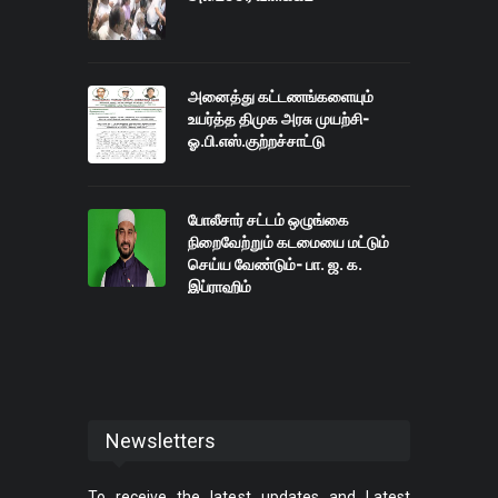
அனைத்து கட்டணங்களையும்
உயர்த்த திமுக அரசு முயற்சி-
ஓ.பி.எஸ்.குற்றச்சாட்டு
போலீசார் சட்டம் ஒழுங்கை
நிறைவேற்றும் கடமையை மட்டும்
செய்ய வேண்டும்- பா. ஜ. க.
இப்ராஹிம்
Newsletters
To receive the latest updates and Latest