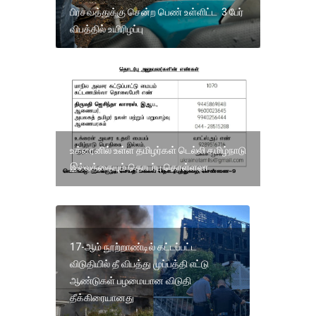
பிரசவத்துக்கு சென்ற பெண் உள்ளிட்ட 3 பேர்
விபத்தில் உயிரிழப்பு
உக்ரைனில் உள்ள தமிழர்கள் டெல்லி தமிழ்நாடு
இல்லத்தையும் தொடர்பு கொள்ளலா
17-ஆம் நூற்றாண்டில் கட்டப்பட்ட
விடுதியில் தீ விபத்து முப்பத்தி எட்டு
ஆண்டுகள் பழமையான விடுதி
தீக்கிரையானது