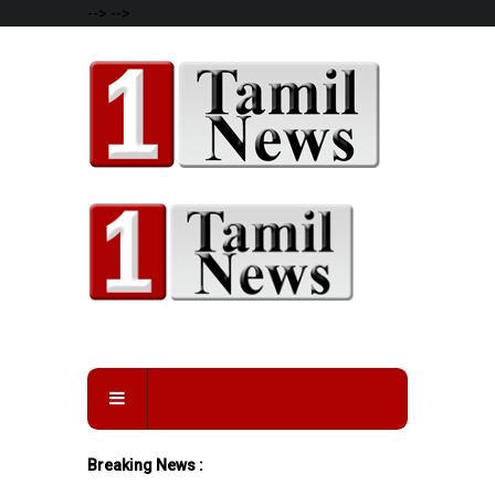
-->
-->
Breaking News :