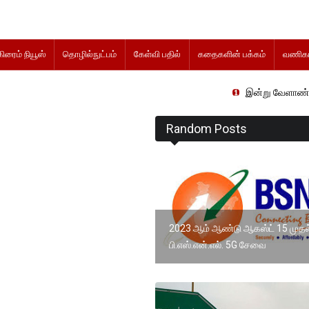
கிரைம் நியூஸ்
தொழில்நுட்பம்
கேள்வி பதில்
கதைகளின் பக்கம்
வணிகம
இன்று வேளாண் நிதிநிலை அறிக்
Random Posts
2023 ஆம் ஆண்டு ஆகஸ்ட் 15 முதல
பி.எஸ்.என்.எல். 5G சேவை