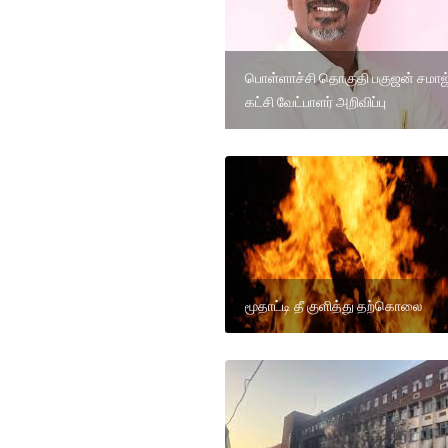
பொள்ளாச்சி தொகுதி பகுஜன் சமாஜ
கட்சி வேட்பாளர் அறிவிப்பு
மூதாட்டி தீ குளித்து தற்கொலை