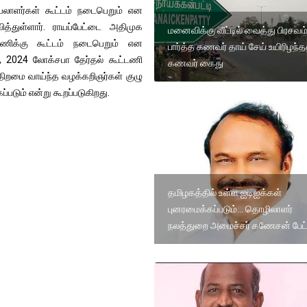
ெயலாளர்கள் கூட்டம் நடைபெறும் என
த்துள்ளார். ராயப்பேட்டை அதிமுக
மனைவிக்கு வீட்டில் வைத்து பிரசவம
க்கு கூட்டம் நடைபெறும் என
பார்த்த கணவர் தாய் சேய் உயிரிழந்த
ல், 2024 லோக்சபா தேர்தல் கூட்டணி
கணவர் கைது
திறமை வாய்ந்த வழக்கறிஞர்கள் குழு
்படும் என்று கூறப்படுகிறது.
தமிழகத்தில் உள்ள ஐடிஐக்கள்
புனரமைக்கப்படும்... தொழிலாளர்
நலத்துறை அமைச்சர் கணேசன் பேட்டி