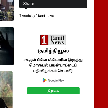
Share
Tweets by 1tamilnews
ி