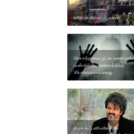
உயிருடன் எரிக்கப்பட்டவர் பலி
அரசு சத்துணவு முட்டைகளை வாங்க
பயன்படுத்திய உணவகத்திற்கு
‘சீல்.உரிமையாளர் கைது.
திமுக கூட்டணி வரிசையில்