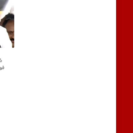
்
ுச்