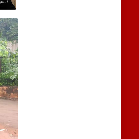
ய்..?