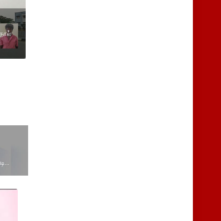
்
தால்
...